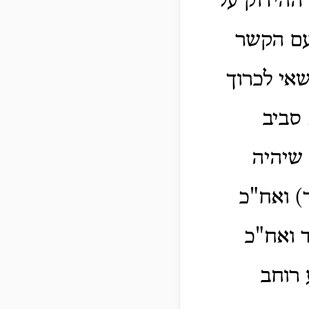
ההידוק על
עם הקשר
אי לכרוך
סביב
 שיהיה
) ואח"כ
 ואח"כ
 רוחב