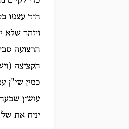
כדי לקיים מ
היד עצמו בק
ויזהר שלא י
הרצועה סביב
הקציצה (ויש
כמין שי"ן 
עושין שבעה 
יניח את של