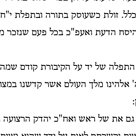
לל. זולת כשעוסק בתורה ובתפלת י"ח 
יסח הדעת ואעפ"כ בכל פעם שנזכר מ
תפלה של יד על הקיבורת קודם שמהד
 אלהינו מלך העולם אשר קדשנו במצותי
:
גם את של ראש ואח"כ יהדק הרצועה 