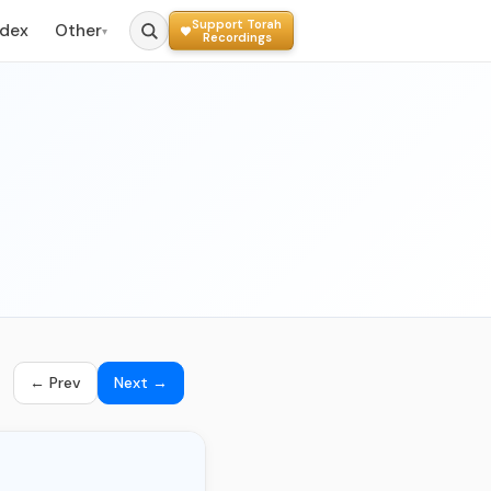
Support Torah
ndex
Other
▾
Recordings
← Prev
Next →