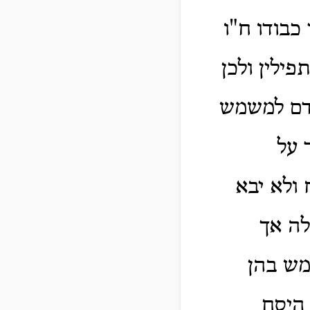
כבודו ח"ו
ילין ולכן
 אדם למשמש
 על
 ולא יבא
לה אך
מש בהן
 היסח