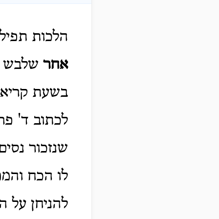
הלכות תפילי
אחר
שלבש הט
בשעת קריאת 
לכתוב ד' פר
שנזכור נסים
לו הכח והממ
להניחן על ה