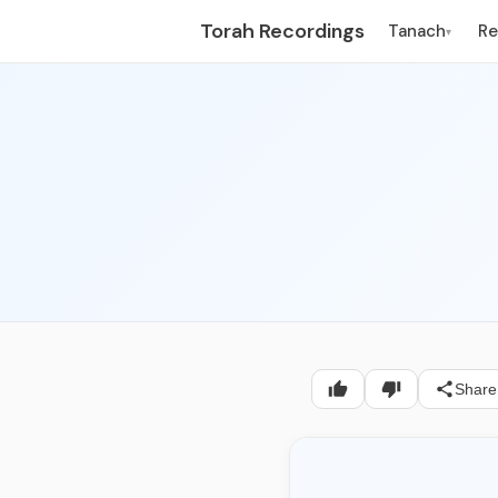
Torah Recordings
Tanach
R
▾
Share