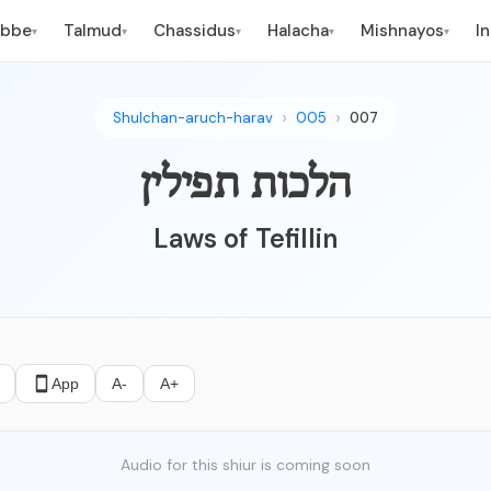
ebbe
Talmud
Chassidus
Halacha
Mishnayos
I
▾
▾
▾
▾
▾
Shulchan-aruch-harav
005
007
הלכות תפילין
Laws of Tefillin
App
A-
A+
Audio for this shiur is coming soon