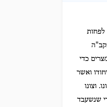
 לפחות
קב"ה
צרים כדי
חודו ואשר
. וצונו
די שנשעבד