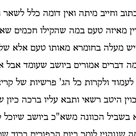
תוב וחייב מיתה ואין דומה כלל לשאר 
ין מאיזה טעם במה שהקילו חכמים שא
שיש מעלה בחומרא מאותו טעם אלא שלא
ה דברים אמורים ביושב שעומד אבל א
לעמוד ולקרות כל הג' פרשיות של קר
וין היטב רשאי ותבא עליו ברכה כיון ש
בשביל הכוונה משא"כ ביושב שיוכל לכ
ה שנוהגין לומר ביום הכפורים ברוך שם