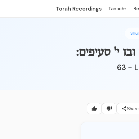
Torah Recordings
Tanach
R
▾
Shu
63 - L
Share