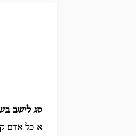
סג לישב בשע
א כל אדם קור