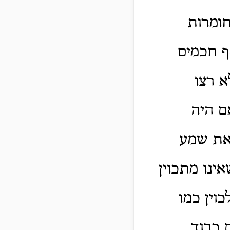
חומרות
ף חכמים
 רצו
ם היה
יאת שמע
אינו מתכוין
וין כמו
 כבוד