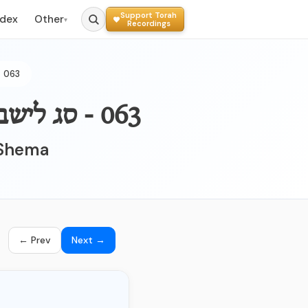
Support Torah
ndex
Other
▾
Recordings
063
063 - סג לישב בשעת קריאת שמע ושלא יישן ובו י' סעיפים:
g Shema
← Prev
Next →