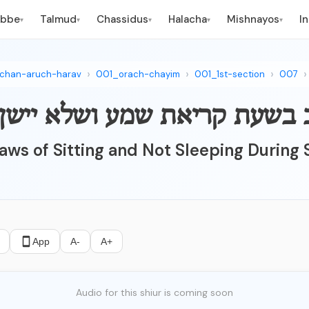
ebbe
Talmud
Chassidus
Halacha
Mishnayos
I
▾
▾
▾
▾
▾
lchan-aruch-harav
001_orach-chayim
001_1st-section
007
aws of Sitting and Not Sleeping Durin
App
A-
A+
Audio for this shiur is coming soon