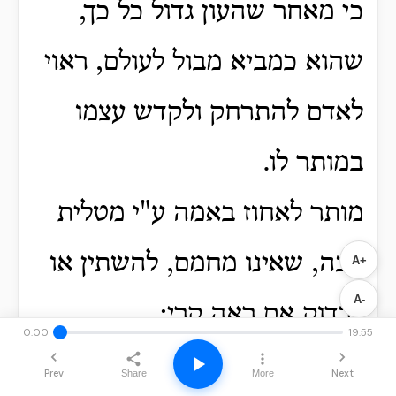
כי מאחר שהעון גדול כל כך,
שהוא כמביא מבול לעולם, ראוי
לאדם להתרחק ולקדש עצמו
במותר לו.
מותר לאחוז באמה ע"י מטלית
עבה, שאינו מחמם, להשתין או
A+
A-
לבדוק אם ראה קרי:
0:00
19:55
Prev
Next
Share
More