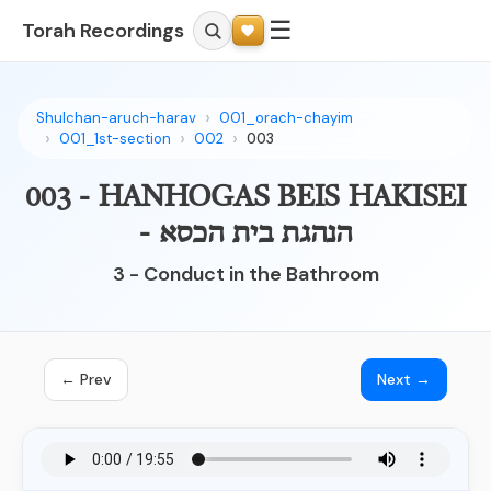
☰
Torah Recordings
Shulchan-aruch-harav
001_orach-chayim
001_1st-section
002
003
003 - HANHOGAS BEIS HAKISEI
- הנהגת בית הכסא
3 - Conduct in the Bathroom
← Prev
Next →