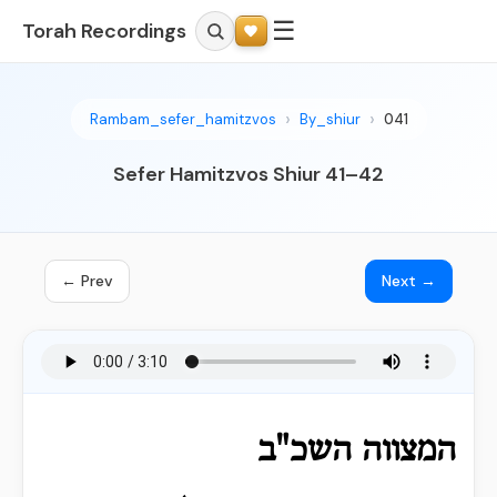
☰
Torah Recordings
Rambam_sefer_hamitzvos
By_shiur
041
Sefer Hamitzvos Shiur 41–42
← Prev
Next →
המצווה השכ"ב