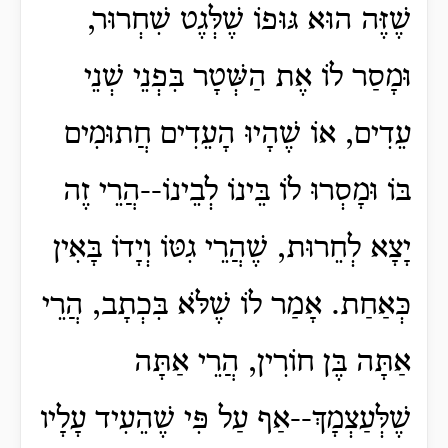
שֶׁזֶּה הוּא גּוּפוֹ שֶׁלְּגֶט שִׁחְרוּר,
וּמָסַר לוֹ אֶת הַשְּׁטָר בִּפְנֵי שְׁנֵי
עֵדִים, אוֹ שֶׁהָיוּ הָעֵדִים חֲתוּמִים
בּוֹ וּמָסְרוּ לוֹ בֵּינוֹ לְבֵינוֹ--הֲרֵי זֶה
יָצָא לְחֵרוּת, שֶׁהֲרֵי גִטּוֹ וְיָדוֹ בָּאִין
כְּאַחַת. אָמַר לוֹ שֶׁלֹּא בִּכְתָב, הֲרֵי
אַתָּה בֶּן חוֹרִין, הֲרֵי אַתָּה
שֶׁלְּעַצְמָךְ--אַף עַל פִּי שֶׁהֵעִיד עָלָיו