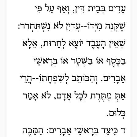
עֵדִים בְּבֵית דִּין, וְאַף עַל פִּי
שֶׁקָּנָה מִיָּדוֹ--עֲדַיִן לֹא נִשְׁתַּחְרַר:
שְׁאֵין הָעֶבֶד יוֹצֶא לְחֵרוּת, אֵלָא
בַּכֶּסֶף אוֹ בַּשְּׁטָר אוֹ בְּרָאשֵׁי
אֵבָרִים. וְהַכּוֹתֵב לְשִׁפְחָתוֹ--הֲרֵי
אַתְּ מֻתֶּרֶת לְכָל אָדָם, לֹא אָמַר
כְּלוּם.
ד כֵּיצַד בְּרָאשֵׁי אֵבָרִים: הַמַּכֶּה