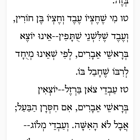
בְּזֶה.
טו מִי שֶׁחֶצְיוֹ עֶבֶד וְחֶצְיוֹ בֶּן חוֹרִין,
וְעֶבֶד שֶׁלִּשְׁנֵי שֻׁתָּפִין--אֵינוּ יוֹצֶא
בְּרָאשֵׁי אֵבָרִים, לְפִי שְׁאֵינוּ מְיֻחָד
לְרִבּוֹ שֶׁחָבַל בּוֹ.
טז עַבְדֵי צֹאן בַּרְזֶל--יוֹצְאִין
בְּרָאשֵׁי אֵבָרִים, אִם חִסְּרָן הַבַּעַל;
אֲבָל לֹא הָאִשָּׁה. וְעַבְדֵי מְלוֹג--