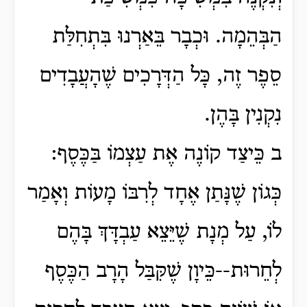
הַבְּהֵמָה. וּכְבָר בֵּאַרְנוּ בִּתְחִלַּת
סֵפֶר זֶה, כָּל הַדְּרָכִים שֶׁהָעֲבָדִים
נִקְנִין בָּהֶן.
ב כֵּיצַד קוֹנֶה אֶת עַצְמוֹ בַּכֶּסֶף:
כְּגוֹן שֶׁנָּתַן אֶחָד לְרִבּוֹ מָעוֹת וְאָמַר
לוֹ, עַל מְנָת שֶׁיֵּצֵא עַבְדָּךְ בָּהֶם
לְחֵרוּת--כֵּיוָן שֶׁקִּבַּל הָרָב הַכֶּסֶף