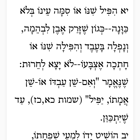
יא הִפִּיל שִׁנּוֹ אוֹ סִמָּה עֵינוֹ בְּלֹא
כַּוָּנָה--כְּגוֹן שֶׁזָּרַק אֶבֶן לִבְהֵמָה,
וְנָפְלָה בָּעֶבֶד וְהִפִּילָה שִׁנּוֹ אוֹ
חָתְכָה אֶצְבָּעוֹ--לֹא יָצָא לְחֵרוּת:
שֶׁנֶּאֱמָר "וְאִם-שֵׁן עַבְדּוֹ אוֹ-שֵׁן
אֲמָתוֹ, יַפִּיל" (שמות כא,כז), עַד
שֶׁיִּתְכַּוַּן.
יב הוֹשִׁיט יָדוֹ לִמְעֵי שִׁפְחָתוֹ,