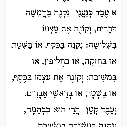
א עֶבֶד כְּנַעֲנִי--נִקְנֶה בַּחֲמִשָּׁה
דְּבָרִים, וְקוֹנֶה אֶת עַצְמוֹ
בִּשְׁלוֹשָׁה: נִקְנֶה בַּכֶּסֶף, אוֹ בַּשְּׁטָר,
אוֹ בַּחֲזָקָה, אוֹ בַּחֲלִיפִין, אוֹ
בִּמְשִׁיכָה; וְקוֹנֶה אֶת עַצְמוֹ בַּכֶּסֶף,
אוֹ בַּשְּׁטָר, אוֹ בְּרָאשֵׁי אֵבָרִים.
וְעֶבֶד קָטָן--הֲרֵי הוּא כִּבְהֵמָה,
וְנִקְנֶה בִּמְשִׁיכָה כִּמְשִׁיכַת