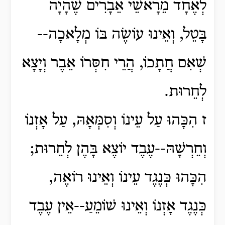
לְאֶחָד מֵרָאשֵׁי אֵבָרִים שֶׁהָיָה
בָּטֵל, וְאֵינוּ עוֹשֶׂה בּוֹ מְלָאכָה--
שְׁאִם חֲתָכוֹ, הֲרֵי חִסְּרוֹ אֵבֶר וְיָצָא
לְחֵרוּת.
ז הִכָּהוּ עַל עֵינוֹ וְסִמְּאָהּ, עַל אָזְנוֹ
וְחֵרְשָׁהּ--עֶבֶד יוֹצֶא בָּהֶן לְחֵרוּת;
הִכָּהוּ כְּנֶגֶד עֵינוֹ וְאֵינוּ רוֹאֶה,
כְּנֶגֶד אָזְנוֹ וְאֵינוּ שׁוֹמֵעַ--אֵין עֶבֶד