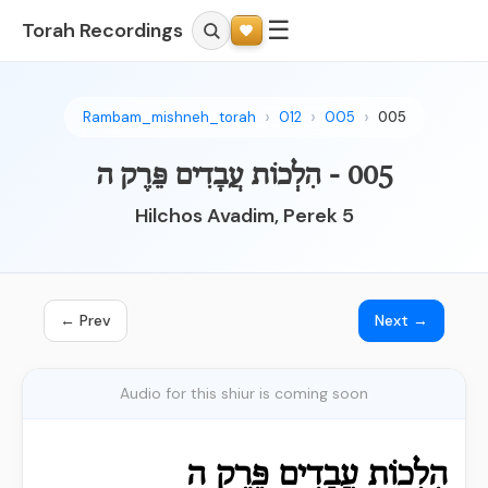
☰
Torah Recordings
Rambam_mishneh_torah
012
005
005
005 - הִלְכוֹת עֲבָדִים פֵּרֶק ה
Hilchos Avadim, Perek 5
← Prev
Next →
Audio for this shiur is coming soon
הִלְכוֹת עֲבָדִים פֵּרֶק ה