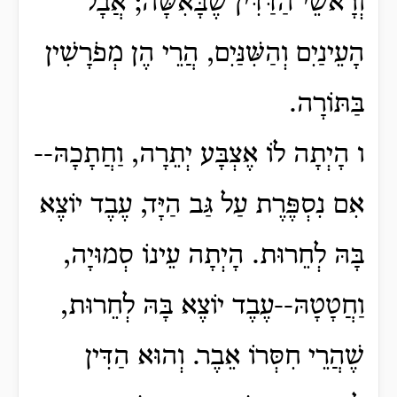
וְרָאשֵׁי הַדַּדִּין שֶׁבָּאִשָּׁה; אֲבָל
הָעֵינַיִם וְהַשִּׁנַּיִם, הֲרֵי הֶן מְפֹרָשִׁין
בַּתּוֹרָה.
ו הָיְתָה לוֹ אֶצְבָּע יְתֵרָה, וַחֲתָכָהּ--
אִם נִסְפֶּרֶת עַל גַּב הַיָּד, עֶבֶד יוֹצֶא
בָּהּ לְחֵרוּת. הָיְתָה עֵינוֹ סְמוּיָה,
וַחֲטָטָהּ--עֶבֶד יוֹצֶא בָּהּ לְחֵרוּת,
שֶׁהֲרֵי חִסְּרוֹ אֵבֶר. וְהוּא הַדִּין