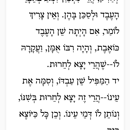
הָעֶבֶד וּלְסַכַּן בָּהֶן. וְאֵין צָרִיךְ
לוֹמַר, אִם הָיְתָה שֵׁן הָעֶבֶד
כּוֹאֶבֶת, וְהָיָה רִבּוֹ אֻמָּן, וַעֲקָרָהּ
לוֹ--שֶׁהֲרֵי יָצָא לְחֵרוּת.
יד הַמַּפִּיל שֵׁן עַבְדּוֹ, וְסִמָּה אֶת
עֵינוֹ--הֲרֵי זֶה יָצָא לְחֵרוּת בְּשִׁנּוֹ,
וְנוֹתֵן לוֹ דְּמֵי עֵינוֹ. וְכֵן כָּל כַּיּוֹצֶא