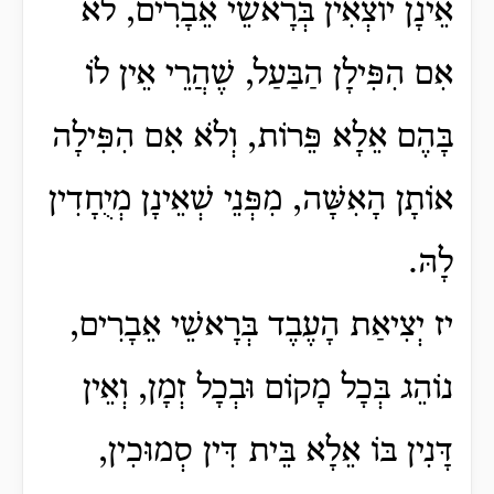
אֵינָן יוֹצְאִין בְּרָאשֵׁי אֵבָרִים, לֹא
אִם הִפִּילָן הַבַּעַל, שֶׁהֲרֵי אֵין לוֹ
בָּהֶם אֵלָא פֵּרוֹת, וְלֹא אִם הִפִּילָה
אוֹתָן הָאִשָּׁה, מִפְּנֵי שְׁאֵינָן מְיֻחָדִין
לָהּ.
יז יְצִיאַת הָעֶבֶד בְּרָאשֵׁי אֵבָרִים,
נוֹהֵג בְּכָל מָקוֹם וּבְכָל זְמָן, וְאֵין
דָּנִין בּוֹ אֵלָא בֵּית דִּין סְמוּכִין,