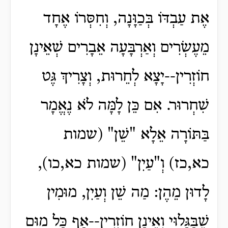
אֶת עַבְדּוֹ בְּכַוָּנָה, וְחִסְּרוֹ אֶחָד
מֵעֶשְׂרִים וְאַרְבָּעָה אֵבָרִים שְׁאֵינָן
חוֹזְרִין--יָצָא לְחֵרוּת, וְצָרִיךְ גֶּט
שִׁחְרוּר. אִם כֵּן לָמָּה לֹא נֶאֱמָר
בַּתּוֹרָה אֵלָא "שֵׁן" (שמות
כא,כז) וְ"עַיִן" (שמות כא,כו),
לָדוּן מֵהֶן: מַה שֵׁן וְעַיִן, מוּמִין
שֶׁבַּגָּלוּי וְאֵינָן חוֹזְרִין--אַף כָּל מוּם