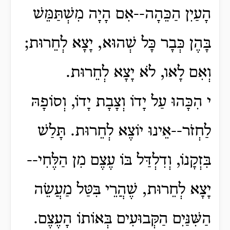
הָעַיִן הַכֵּהָה--אִם הָיָה מִשְׁתַּמֵּשׁ
בָּהֶן כְּבָר כָּל שְׁהוּא, יָצָא לְחֵרוּת;
וְאִם לָאו, לֹא יָצָא לְחֵרוּת.
י הִכָּהוּ עַל יָדוֹ וְצָבָת יָדוֹ, וְסוֹפָהּ
לַחְזֹר--אֵינוּ יוֹצֶא לְחֵרוּת. תָּלַשׁ
בִּזְקָנוֹ, וְדִלְדַּל בּוֹ עֶצֶם מִן הַלֶּחִי--
יָצָא לְחֵרוּת, שֶׁהֲרֵי בִּטַּל מַעֲשֵׂה
הַשִּׁנַּיִם הַקְּבוּעִים בְּאוֹתוֹ הָעֶצֶם.