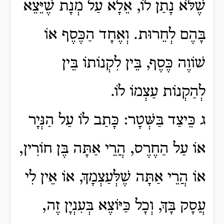
שֶׁלֹּא נָתַן לוֹ, אֵלָא עַל מְנָת שֶׁיֵּצֵא
בָּהֶם לְחֵרוּת. וְאֶחָד הַכֶּסֶף אוֹ
שׁוֹוֶה כֶּסֶף, בֵּין לִקְנוֹתוֹ בֵּין
לְהַקְנוֹת עַצְמוֹ לוֹ.
ג כֵּיצַד בַּשְּׁטָר: כָּתַב לוֹ עַל הַנְּיָר
אוֹ עַל הַחֶרֶס, הֲרֵי אַתָּה בֶּן חוֹרִין,
אוֹ הֲרֵי אַתָּה שֶׁלְּעַצְמָךְ, אוֹ אֵין לִי
עֲסָק בָּךְ, וְכָל כַּיּוֹצֶא בְּעִנְיָן זֶה,