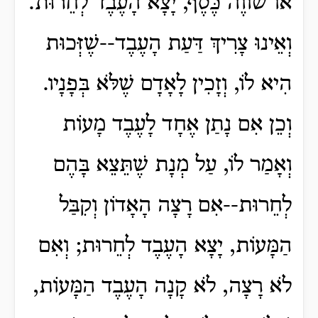
אוֹ שׁוֹוֶה כֶּסֶף, יָצָא הָעֶבֶד לְחֵרוּת.
וְאֵינוּ צָרִיךְ דַּעַת הָעֶבֶד--שֶׁזְּכוּת
הִיא לוֹ, וְזָכִין לָאָדָם שֶׁלֹּא בְּפָנָיו.
וְכֵן אִם נָתַן אֶחָד לָעֶבֶד מָעוֹת
וְאָמַר לוֹ, עַל מְנָת שֶׁתֵּצֵא בָּהֶם
לְחֵרוּת--אִם רָצָה הָאָדוֹן וְקִבַּל
הַמָּעוֹת, יָצָא הָעֶבֶד לְחֵרוּת; וְאִם
לֹא רָצָה, לֹא קָנָה הָעֶבֶד הַמָּעוֹת,