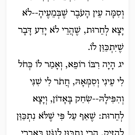
וְסִמָּה עֵין הָעֹבֶר שֶׁבְּמֵעֶיהָ--לֹא
יָצָא לְחֵרוּת, שֶׁהֲרֵי לֹא יָדַע דָּבָר
שֶׁיִּתְכַּוַּן לוֹ.
יג הָיָה רִבּוֹ רוֹפֵא, וְאָמַר לוֹ כְּחֹל
לִי עֵינִי וְסִמְּאָהּ, חֲתֹר לִי שִׁנִּי
וְהִפִּילָהּ--שִׂחַק בָּאָדוֹן, וְיָצָא
לְחֵרוּת: שֶׁאַף עַל פִּי שֶׁלֹּא נִתְכַּוַּן
לְהַזִּיק, הֲרֵי נִתְכַּוַּן לִנְגֹּעַ בְּאֵבָרֵי