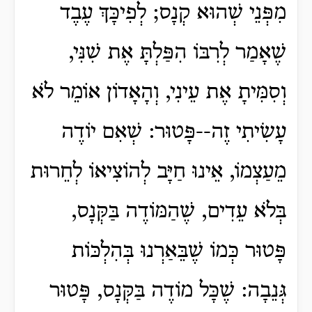
מִפְּנֵי שְׁהוּא קְנָס; לְפִיכָּךְ עֶבֶד
שֶׁאָמַר לְרִבּוֹ הִפַּלְתָּ אֶת שִׁנִּי,
וְסִמִּיתָ אֶת עֵינִי, וְהָאָדוֹן אוֹמֵר לֹא
עָשִׂיתִי זֶה--פָּטוּר: שְׁאִם יוֹדֶה
מֵעַצְמוֹ, אֵינוּ חַיָּב לְהוֹצִיאוֹ לְחֵרוּת
בְּלֹא עֵדִים, שֶׁהַמּוֹדֶה בַּקְּנָס,
פָּטוּר כְּמוֹ שֶׁבֵּאַרְנוּ בְּהִלְכּוֹת
גְּנֵבָה: שֶׁכָּל מוֹדֶה בַּקְּנָס, פָּטוּר