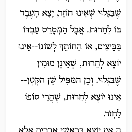
שֶׁבַּגָּלוּי שְׁאֵינוּ חוֹזֵר, יָצָא הָעֶבֶד
בּוֹ לְחֵרוּת. אֲבָל הַמְּסָרֵס עַבְדּוֹ
בַּבֵּיצִים, אוֹ הַחוֹתֵךְ לְשׁוֹנוֹ--אֵינוּ
יוֹצֶא לְחֵרוּת, שְׁאֵינָן מוּמִין
שֶׁבַּגָּלוּי. וְכֵן הַמַּפִּיל שֵׁן הַקָּטָן--
אֵינוּ יוֹצֶא לְחֵרוּת, שֶׁהֲרֵי סוֹפוֹ
לַחְזֹר.
ה אֵין יוֹצֶא בְּרָאשֵׁי אֵבָרִים אֵלָא