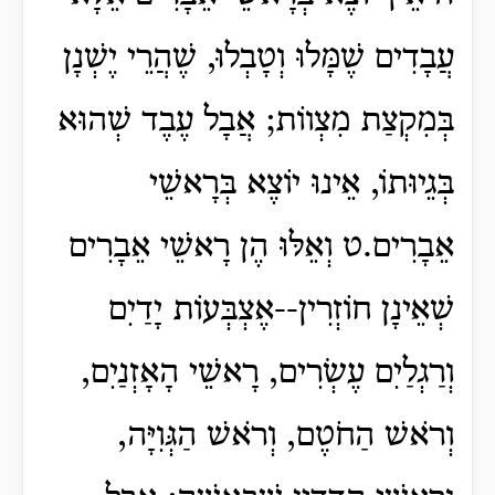
עֲבָדִים שֶׁמָּלוּ וְטָבְלוּ, שֶׁהֲרֵי יֶשְׁנָן
בְּמִקְצַת מִצְווֹת; אֲבָל עֶבֶד שְׁהוּא
בְּגֵיוּתוֹ, אֵינוּ יוֹצֶא בְּרָאשֵׁי
אֵבָרִים.ט וְאֵלּוּ הֶן רָאשֵׁי אֵבָרִים
שְׁאֵינָן חוֹזְרִין--אֶצְבְּעוֹת יָדַיִם
וְרַגְלַיִם עֶשְׂרִים, רָאשֵׁי הָאָזְנַיִם,
וְרֹאשׁ הַחֹטֶם, וְרֹאשׁ הַגְּוִיָּה,