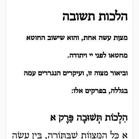
הלכות תשובה
מצוַת עשה אחת, והוא שישוב החוטא
מחטאו לפני יי ויתודה.
וביאור מצוה זו, ועיקרים הנגררים עמה
בגללה, בפרקים אלו:
הִלְכוֹת תְּשׁוּבָה פֵּרֶק א
א כָּל הַמִּצְווֹת שֶׁבַּתּוֹרָה, בֵּין עֲשֵׂה