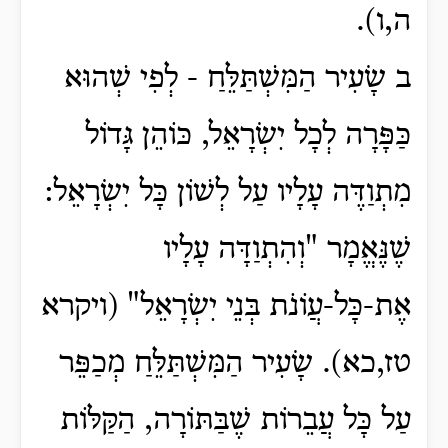
ה,ו).
ב שָׂעִיר הַמִּשְׁתַּלֵּחַ - לְפִי שְׁהוּא
כַּפָּרָה לְכָל יִשְׂרָאֵל, כּוֹהֵן גָּדוֹל
מִתְוַדֶּה עָלָיו עַל לְשׁוֹן כָּל יִשְׂרָאֵל:
שֶׁנֶּאֱמָר "וְהִתְוַדָּה עָלָיו
אֶת-כָּל-עֲו‍ֹנֹת בְּנֵי יִשְׂרָאֵל" (ויקרא
טז,כא). שָׂעִיר הַמִּשְׁתַּלֵּחַ מְכַפֵּר
עַל כָּל עֲבֵרוֹת שֶׁבַּתּוֹרָה, הַקַּלּוֹת