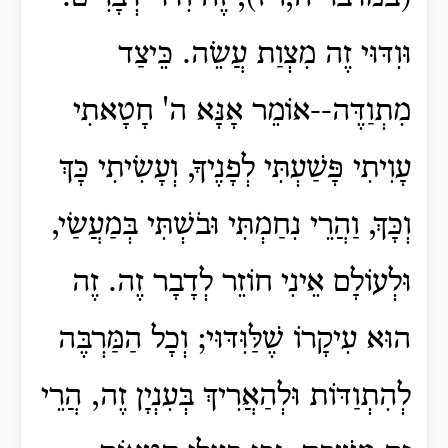
וּוִדּוּי זֶה מִצְוַת עֲשֵׂה. כֵּיצַד
מִתְוַדֶּה--אוֹמֵר אָנָּא ה' חָטָאתִי
עָוִיתִי פָּשַׁעְתִּי לְפָנֶיךָ, וְעָשִׂיתִי כָּךְ
וְכָּךְ, וַהֲרֵי נִחַמְתִּי וּבֹשְׁתִּי בְּמַעֲשַׂי,
וּלְעוֹלָם אֵינִי חוֹזֵר לְדָבָר זֶה. זֶה
הוּא עִיקָרוֹ שֶׁלַּוִּדּוּי; וְכָל הַמַּרְבֶּה
לְהִתְוַדּוֹת וּלְהַאֲרִיךְ בְּעִנְיָן זֶה, הֲרֵי