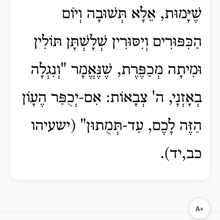
שֶׁיָּמוּת, אֵלָא תְּשׁוּבָה וְיוֹם
הַכִּפּוּרִים וְיִסּוּרִין שְׁלָשְׁתָּן תּוֹלִין
וּמִיתָה מְכַפֶּרֶת, שֶׁנֶּאֱמָר "וְנִגְלָה
בְאָזְנָי, ה' צְבָאוֹת: אִם-יְכֻפַּר הֶעָו‍ֹן
הַזֶּה לָכֶם, עַד-תְּמֻתוּן" (ישעיהו
כב,יד).
A+