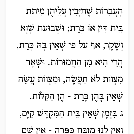
הָעֲבֵרוֹת שֶׁחַיָּבִין עֲלֵיהֶן מִיתַת
בֵּית דִּין אוֹ כָּרֵת; וּשְׁבוּעַת שָׁוְא
וְשֶׁקֶר, אַף עַל פִּי שְׁאֵין בָּהּ כָּרֵת,
הֲרֵי הִיא מִן הַחֲמוּרוֹת. וּשְׁאָר
מִצְווֹת לֹא תַעֲשֶׂה, וּמִצְווֹת עֲשֵׂה
שְׁאֵין בָּהֶן כָּרֵת - הֶן הַקַּלּוֹת.
ג בִּזְמָן שְׁאֵין בֵּית הַמִּקְדָּשׁ קַיָּם,
וְאֵין לָנוּ מִזְבַּח כַּפָּרָה - אֵין שָׁם