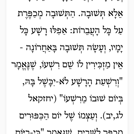
אֵלָא תְּשׁוּבָה. הַתְּשׁוּבָה מְכַפֶּרֶת
עַל כָּל הָעֲבֵרוֹת: אַפִלּוּ רָשָׁע כָּל
יָמָיו, וְעָשָׂה תְּשׁוּבָה בָּאַחֲרוֹנָה -
אֵין מַזְכִּירִין לוֹ שֵׁם רִשְׁעוֹ, שֶׁנֶּאֱמָר
"וְרִשְׁעַת הָרָשָׁע לֹא-יִכָּשֶׁל בָּהּ,
בְּיוֹם שׁוּבוֹ מֵרִשְׁעוֹ" (יחזקאל
לג,יב). וְעַצְמוֹ שֶׁל יוֹם הַכִּפּוּרִים
מְכַפֵּר לַשָּׁבִים, שֶׁנֶּאֱמָר "כִּי-בַיּוֹם