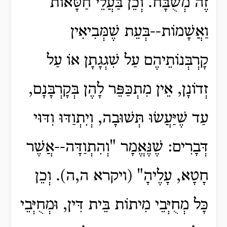
זֶה מְשֻׁבָּח. וְכֵן בַּעֲלֵי חַטָּאוֹת
וַאֲשָׁמוֹת--בְּעֵת שֶׁמְּבִיאִין
קָרְבְּנוֹתֵיהֶם עַל שִׁגְגָתָן אוֹ עַל
זְדוֹנָן, אֵין מִתְכַּפֵּר לָהֶן בְּקָרְבָּנָם,
עַד שֶׁיַּעֲשׂוּ תְּשׁוּבָה, וְיִתְוַדּוּ וִדּוּי
דְּבָרִים: שֶׁנֶּאֱמָר "וְהִתְוַדָּה--אֲשֶׁר
חָטָא, עָלֶיהָ" (ויקרא ה,ה). וְכֵן
כָּל מְחֻיְּבֵי מִיתוֹת בֵּית דִּין, וּמְחֻיְּבֵי