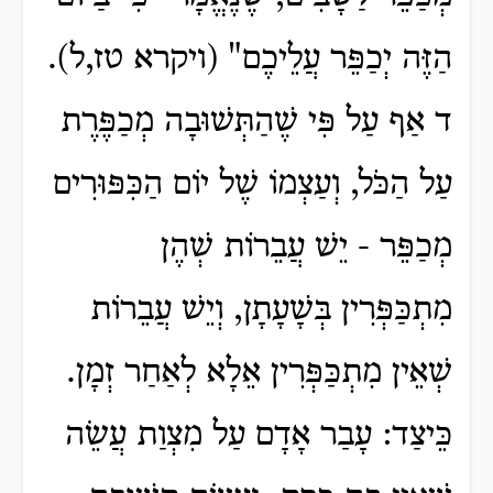
הַזֶּה יְכַפֵּר עֲלֵיכֶם" (ויקרא טז,ל).
ד אַף עַל פִּי שֶׁהַתְּשׁוּבָה מְכַפֶּרֶת
עַל הַכֹּל, וְעַצְמוֹ שֶׁל יוֹם הַכִּפּוּרִים
מְכַפֵּר - יֵשׁ עֲבֵרוֹת שְׁהֶן
מִתְכַּפְּרִין בְּשָׁעָתָן, וְיֵשׁ עֲבֵרוֹת
שְׁאֵין מִתְכַּפְּרִין אֵלָא לְאַחַר זְמָן.
כֵּיצַד: עָבַר אָדָם עַל מִצְוַת עֲשֵׂה