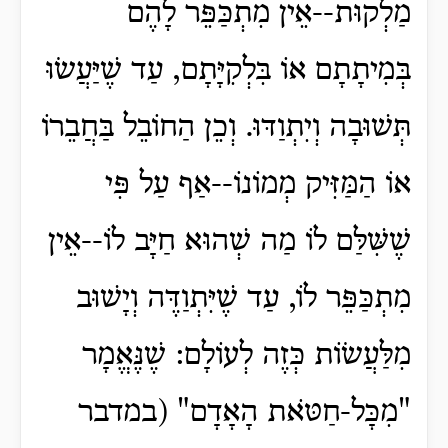
מַלְקוּת--אֵין מִתְכַּפֵּר לָהֶם
בְּמִיתָתָם אוֹ בִּלְקִיָּתָם, עַד שֶׁיַּעֲשׂוּ
תְּשׁוּבָה וְיִתְוַדּוּ. וְכֵן הַחוֹבֵל בַּחֲבֵרוֹ
אוֹ הַמַּזִּיק מְמוֹנוֹ--אַף עַל פִּי
שֶׁשִּׁלַּם לוֹ מַה שְׁהוּא חַיָּב לוֹ--אֵין
מִתְכַּפֵּר לוֹ, עַד שֶׁיִּתְוַדֶּה וְיָשׁוּב
מִלַּעֲשׂוֹת כְּזֶה לְעוֹלָם: שֶׁנֶּאֱמָר
"מִכָּל-חַטֹּאת הָאָדָם" (במדבר