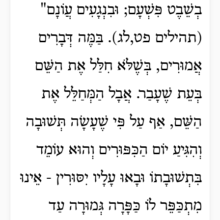
בְשֵׁבֶט פִּשְׁעָם; וּבִנְגָעִים עֲו‍ֹנָם"
(תהילים פט,לג). בַּמֶּה דְּבָרִים
אֲמוּרִים, בְּשֶׁלֹּא חִלַּל אֶת הַשֵּׁם
בְּעֵת שֶׁעָבַר. אֲבָל הַמְּחַלֵּל אֶת
הַשֵּׁם, אַף עַל פִּי שֶׁעָשָׂה תְּשׁוּבָה
וְהִגִּיעַ יוֹם הַכִּפּוּרִים וְהוּא עוֹמֵד
בִּתְשׁוּבָתוֹ וּבָאוּ עָלָיו יִסּוּרִין - אֵינוּ
מִתְכַּפֵּר לוֹ כַּפָּרָה גְּמוּרָה עַד