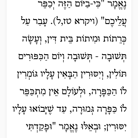
נֶאֱמָר "כִּי-בַיּוֹם הַזֶּה יְכַפֵּר
עֲלֵיכֶם" (ויקרא טז,ל).
עָבַר עַל
כְּרֵתוֹת וּמִיתוֹת בֵּית דִּין, וְעָשָׂה
תְּשׁוּבָה - תְּשׁוּבָה וְיוֹם הַכִּפּוּרִים
תּוֹלִין, וְיִסּוּרִין הַבָּאִין עָלָיו גּוֹמְרִין
לוֹ הַכַּפָּרָה, וּלְעוֹלָם אֵין מִתְכַּפֵּר
לוֹ כַּפָּרָה גְּמוּרָה, עַד שֶׁיָּבוֹאוּ עָלָיו
יִסּוּרִין; וּבְאֵלּוּ נֶאֱמָר "וּפָקַדְתִּי