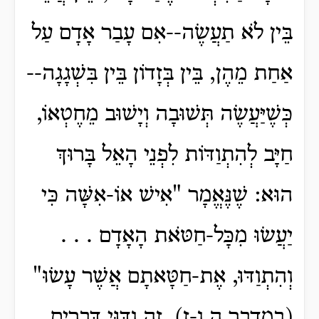
בֵּין לֹא תַעֲשֶׂה--אִם עָבַר אָדָם עַל
אַחַת מֵהֶן, בֵּין בְּזָדוֹן בֵּין בִּשְׁגָגָה--
כְּשֶׁיַּעֲשֶׂה תְּשׁוּבָה וְיָשׁוּב מֵחֶטְאוֹ,
חַיָּב לְהִתְוַדּוֹת לִפְנֵי הָאֵל בָּרוּךְ
הוּא: שֶׁנֶּאֱמָר "אִישׁ אוֹ-אִשָּׁה כִּי
יַעֲשׂוּ מִכָּל-חַטֹּאת הָאָדָם . . .
וְהִתְוַדּוּ, אֶת-חַטָּאתָם אֲשֶׁר עָשׂוּ"
(במדבר ה,ו-ז), זֶה וִדּוּי דְּבָרִים.