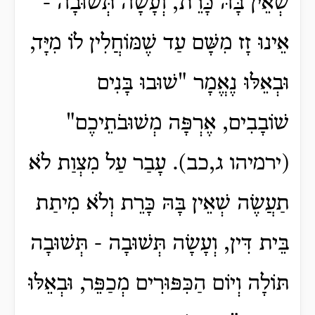
שְׁאֵין בָּהּ כָּרֵת, וְעָשָׂה תְּשׁוּבָה -
אֵינוּ זָז מִשָּׁם עַד שֶׁמּוֹחֲלִין לוֹ מִיָּד,
וּבְאֵלּוּ נֶאֱמָר "שׁוּבוּ בָּנִים
שׁוֹבָבִים, אֶרְפָּה מְשׁוּבֹתֵיכֶם"
(ירמיהו ג,כב). עָבַר עַל מִצְוַת לֹא
תַעֲשֶׂה שְׁאֵין בָּהּ כָּרֵת וְלֹא מִיתַת
בֵּית דִּין, וְעָשָׂה תְּשׁוּבָה - תְּשׁוּבָה
תּוֹלָה וְיוֹם הַכִּפּוּרִים מְכַפֵּר, וּבְאֵלּוּ