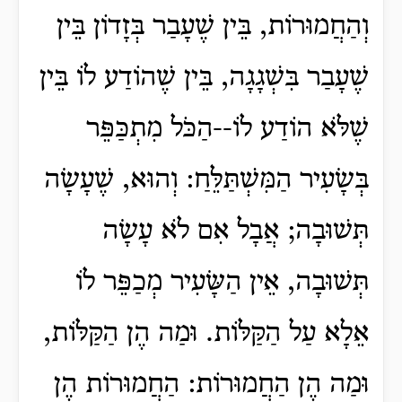
וְהַחֲמוּרוֹת, בֵּין שֶׁעָבַר בְּזָדוֹן בֵּין
שֶׁעָבַר בִּשְׁגָגָה, בֵּין שֶׁהוֹדַע לוֹ בֵּין
שֶׁלֹּא הוֹדַע לוֹ--הַכֹּל מִתְכַּפֵּר
בְּשָׂעִיר הַמִּשְׁתַּלֵּחַ: וְהוּא, שֶׁעָשָׂה
תְּשׁוּבָה; אֲבָל אִם לֹא עָשָׂה
תְּשׁוּבָה, אֵין הַשָּׂעִיר מְכַפֵּר לוֹ
אֵלָא עַל הַקַּלּוֹת. וּמַה הֶן הַקַּלּוֹת,
וּמַה הֶן הַחֲמוּרוֹת: הַחֲמוּרוֹת הֶן