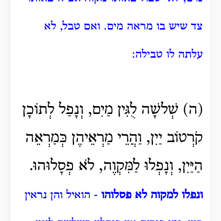
צד שיש בו מראה מים. ואם טבל, לא
עלתה לו טבילה:
(ה) שְׁלשָׁה לֻגִּין מַיִם, וְנָפַל לְתוֹכָן
קֹרְטוֹב יַיִן, וַהֲרֵי מַרְאֵיהֶן כְּמַרְאֵה
הַיַּיִן, וְנָפְלוּ לַמִּקְוֶה, לֹא פְסָלוּהוּ.
ונפלו למקוה לא פסלוהו
- הואיל והן נראין