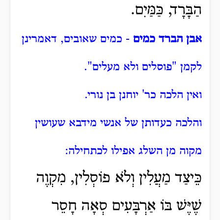
הַבָּרָד, כַּמַּיִם.
אבן הברד כמים
- כמים שאובים, דאמרינן
לקמן "פוסלים ולא מעלים".
ואין הלכה כר' יוחנן בן נורי.
והלכה כעדותן של אנשי מידבא שעושין
מקוה מן השלג אפילו לכתחילה:
כֵּיצַד מַעֲלִין וְלֹא פוֹסְלִין, מִקְוֶה
שֶׁיֶּשׁ בּוֹ אַרְבָּעִים סְאָה חָסֵר