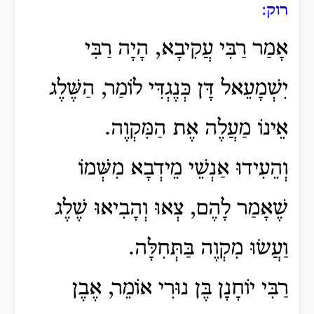
רוק:
אָמַר רַבִּי עֲקִיבָא, הָיָה רַבִּי
יִשְׁמָעֵאל דָּן כְּנֶגְדִּי לוֹמַר, הַשֶּׁלֶג
אֵינוֹ מַעֲלֶה אֶת הַמִּקְוֶה.
וְהֵעִידוּ אַנְשֵׁי מֵידְבָא מִשְּׁמוֹ
שֶׁאָמַר לָהֶם, צְאוּ וְהָבִיאוּ שֶׁלֶג
וַעֲשׂוּ מִקְוֶה בַּתְּחִלָּה.
רַבִּי יוֹחָנָן בֶּן נוּרִי אוֹמֵר, אֶבֶן