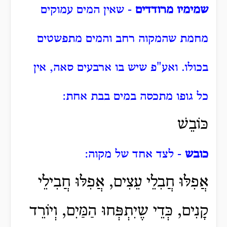
שמימיו מרודדים
- שאין המים עמוקים
מחמת שהמקוה רחב והמים מתפשטים
בכולו. ואע"פ שיש בו ארבעים סאה, אין
כל גופו מתכסה במים בבת אחת:
כּוֹבֵשׁ
כובש
- לצד אחד של מקוה:
אֲפִלּוּ חֲבִלֵי עֵצִים, אֲפִלּוּ חֲבִילֵי
קָנִים, כְּדֵי שֶיִתְפְּחוּ הַמַּיִם, וְיוֹרֵד