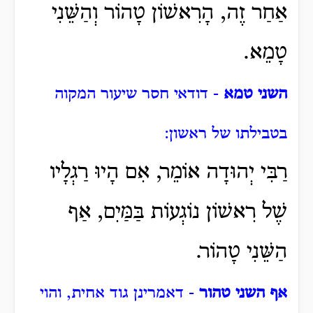
אַחַר זֶה, הָרִאשׁוֹן טָהוֹר וְהַשֵּׁנִי
טָמֵא.
השני טמא
- דודאי חסר שיעור המקוה
בטבילתו של ראשון:
רַבִּי יְהוּדָה אוֹמֵר, אִם הָיוּ רַגְלָיו
שֶׁל רִאשׁוֹן נוֹגְעוֹת בַּמַּיִם, אַף
הַשֵּׁנִי טָהוֹר.
אף השני טהור
- דאמרינן גוד אחית, והוי