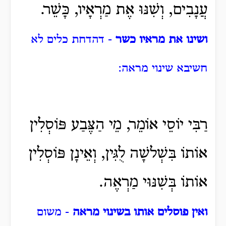
עֲנָבִים, וְשִׁנּוּ אֶת מַרְאָיו,
כָּשֵׁר.
ושינו את מראיו כשר
- דהדחת כלים לא
חשיבא שינוי מראה:
רַבִּי יוֹסֵי אוֹמֵר, מֵי הַצֶּבַע פּוֹסְלִין
אוֹתוֹ בִּשְׁלשָׁה לֻגִּין, וְאֵינָן פּוֹסְלִין
אוֹתוֹ בְּשִׁנּוּי מַרְאֶה.
ואין פוסלים אותו בשינוי מראה
- משום