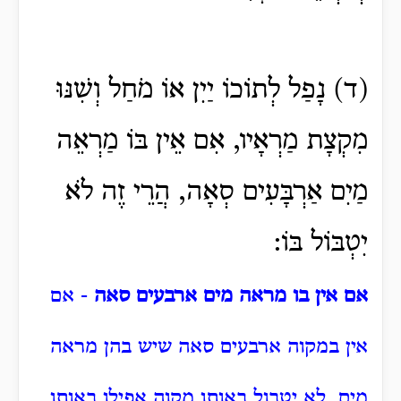
(ד) נָפַל לְתוֹכוֹ יַיִן אוֹ מֹחַל וְשִׁנּוּ
מִקְצָת מַרְאָיו, אִם אֵין בּוֹ מַרְאֵה
מַיִם אַרְבָּעִים סְאָה, הֲרֵי זֶה לֹא
יִטְבּוֹל בּוֹ:
אם אין בו מראה מים ארבעים סאה
- אם
אין במקוה ארבעים סאה שיש בהן מראה
מים, לא יטבול באותו מקוה אפילו באותו