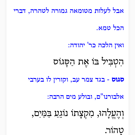
אבל לעלות מטומאה גמורה לטהרה, דברי
הכל טמא.
ואין הלכה כר' יהודה:
הִטְבִּיל בּוֹ אֶת הַסָּגוֹס
סגוס
- בגד צמר עב, וקורין לו בערבי
אלבורנו"ם, ובולע מים הרבה:
וְהֶעֱלָהוּ, מִקְצָתוֹ נוֹגֵעַ בַּמַּיִם,
טָהוֹר.