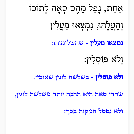
אַחַת, נָפַל מֵהֶם סְאָה לְתוֹכוֹ
וְהֶעֱלָהוּ, נִמְצְאוּ מַעֲלִין
נמצאו מעלין
- שהשלימוהו:
וְלֹא פוֹסְלִין:
ולא פוסלין
- בשלשה לוגין שאובין.
שהרי סאה היא הרבה יותר משלשה לוגין,
ולא נפסל המקוה בכך: