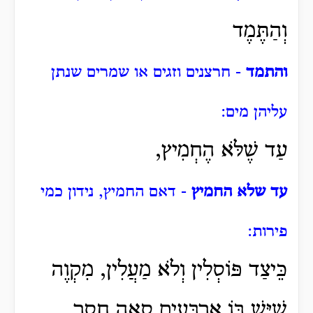
וְהַתֶּמֶד
והתמד
- חרצנים וזגים או שמרים שנתן
עליהן מים:
עַד שֶׁלֹּא הֶחְמִיץ,
עד שלא החמיץ
- דאם החמיץ, נידון כמי
פירות:
כֵּיצַד פּוֹסְלִין וְלֹא מַעֲלִין, מִקְוֶה
שֶׁיֶּשׁ בּוֹ אַרְבָּעִים סְאָה חָסֵר