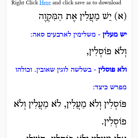
Right Click
Here
and click save as to download
(א) יֵשׁ מַעֲלִין אֶת הַמִּקְוֶה
יש מעלין
- משלימין לארבעים סאה:
וְלֹא פוֹסְלִין,
ולא פוסלין
- בשלשה לוגין שאובין. וכולהו
מפרש כיצד:
פּוֹסְלִין וְלֹא מַעֲלִין, לֹא מַעֲלִין וְלֹא
פוֹסְלִין.