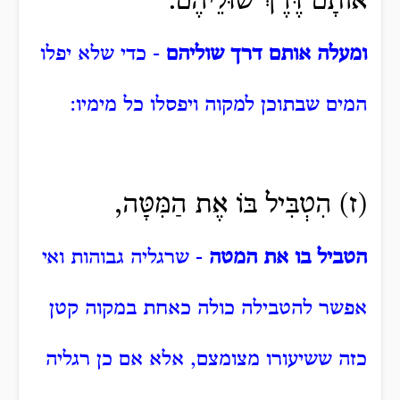
אוֹתָם דֶּרֶךְ שׁוּלֵיהֶם:
ומעלה אותם דרך שוליהם
- כדי שלא יפלו
המים שבתוכן למקוה ויפסלו כל מימיו:
(ז) הִטְבִּיל בּוֹ אֶת הַמִּטָּה,
הטביל בו את המטה
- שרגליה גבוהות ואי
אפשר להטבילה כולה כאחת במקוה קטן
כזה ששיעורו מצומצם, אלא אם כן רגליה