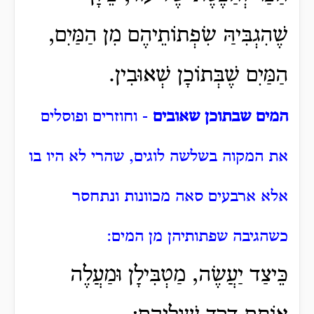
שֶׁהִגְבִּיהַּ שִׂפְתוֹתֵיהֶם מִן הַמַּיִם,
הַמַּיִם שֶׁבְּתוֹכָן שְׁאוּבִין.
המים שבתוכן שאובים
- וחוזרים ופוסלים
את המקוה בשלשה לוגים, שהרי לא היו בו
אלא ארבעים סאה מכוונות ונתחסר
כשהגיבה שפתותיהן מן המים:
כֵּיצַד יַעֲשֶׂה, מַטְבִּילָן וּמַעֲלֶה