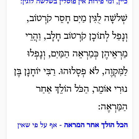
כיין, ומי פירות אין פוסלין בשלשה לוגין:
שְׁלשָׁה לֻגִּין מַיִם חָסֵר קֹרְטוֹב,
וְנָפַל לְתוֹכָן קֹרְטוֹב חָלָב, וַהֲרֵי
מַרְאֵיהֶן כְּמַרְאֵה הַמַּיִם, וְנָפְלוּ
לַמִּקְוֶה, לֹא פְסָלוּהוּ. רַבִּי יוֹחָנָן בֶּן
נוּרִי אוֹמֵר, הַכֹּל הוֹלֵךְ אַחַר
הַמַּרְאֶה:
הכל הולך אחר המראה
- אף על פי שאין