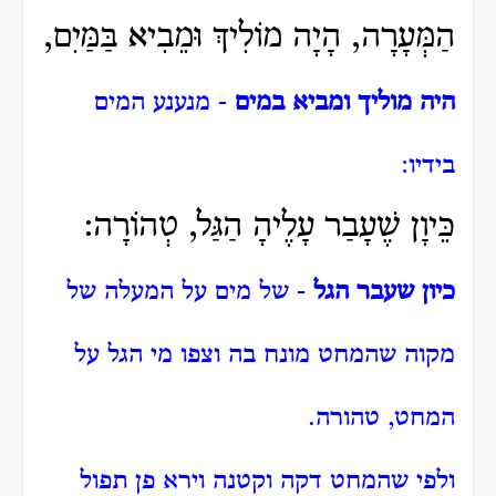
הַמְּעָרָה, הָיָה מוֹלִיךְ וּמֵבִיא בַּמַּיִם,
היה מוליך ומביא במים
- מנענע המים
בידיו:
כֵּיוָן שֶׁעָבַר עָלֶיהָ הַגַּל, טְהוֹרָה:
כיון שעבר הגל
- של מים על המעלה של
מקוה שהמחט מונח בה וצפו מי הגל על
המחט, טהורה.
ולפי שהמחט דקה וקטנה וירא פן תפול