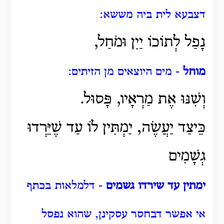
דצבעא לית ביה מששא:
נָפַל לְתוֹכוֹ יַיִן וּמֹחַל,
מוחל
- מים היוצאים מן הזיתים:
וְשִׁנּוּ אֶת מַרְאָיו, פָּסוּל.
כֵּיצַד יַעֲשֶׂה, יַמְתִּין לוֹ עַד שֶׁיֵּרְדוּ
גְשָׁמִים
ימתין עד שירדו גשמים
- דלמלאות בכתף
אי אפשר דבחסר עסקינן, שהוא נפסל