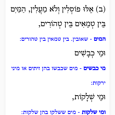
(ב) אֵלּוּ פוֹסְלִין וְלֹא מַעֲלִין, הַמַּיִם
בֵּין טְמֵאִים בֵּין טְהוֹרִים,
המים
- שאובין. בין טמאין בין טהורים:
וּמֵי כְבָשִׁים
מי כבשים
- מים שכבשו בהן זיתים או מיני
ירקות:
וּמֵי שְׁלָקוֹת,
ומי שלקות
- מים ששלקו בהן שלקות: