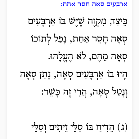
ארבעים סאה חסר אחת:
כֵּיצַד, מִקְוֶה שֶׁיֶּשׁ בּוֹ אַרְבָּעִים
סְאָה חָסֵר אַחַת, נָפַל לְתוֹכוֹ
סְאָה מֵהֶם, לֹא הֶעֱלָהוּ.
הָיוּ בוֹ אַרְבָּעִים סְאָה, נָתַן סְאָה
וְנָטַל סְאָה, הֲרֵי זֶה כָּשֵׁר:
(ג) הֵדִיחַ בּוֹ סַלֵּי זֵיתִים וְסַלֵּי