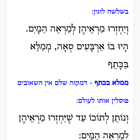
בשלשה לוגין:
וְיַחְזְרוּ מַרְאֵיהֶן לְמַרְאֵה הַמָּיִם.
הָיוּ בוֹ אַרְבָּעִים סְאָה, מְמַלֵּא
בַּכָּתֵף
ממלא בכתף
- דמקוה שלם אין השאובים
פוסלין אותו לעולם:
וְנוֹתֵן לְתוֹכוֹ עַד שֶׁיַּחְזְרוּ מַרְאֵיהֶן
לְמַרְאֵה הַמָּיִם: