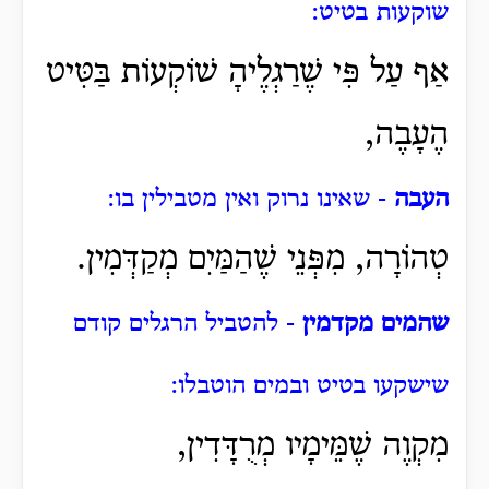
שוקעות בטיט:
אַף עַל פִּי שֶׁרַגְלֶיהָ שׁוֹקְעוֹת בַּטִּיט
הֶעָבֶה,
העבה
- שאינו נרוק ואין מטבילין בו:
טְהוֹרָה, מִפְּנֵי שֶׁהַמַּיִם מְקַדְּמִין.
שהמים מקדמין
- להטביל הרגלים קודם
שישקעו בטיט ובמים הוטבלו:
מִקְוֶה שֶׁמֵּימָיו מְרֻדָּדִין,