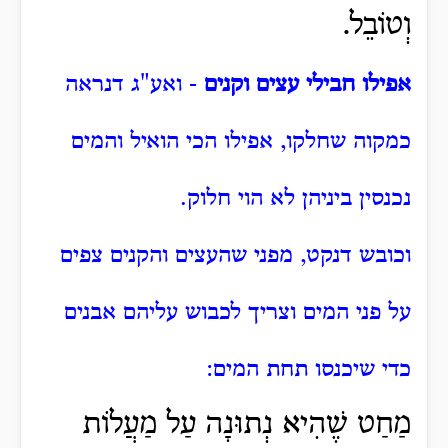
וְטוֹבֵל.
אפילו חבילי עצים וקנים
- ואע"ג דנראה
כמקוה שחלקו, אפילו הכי הואיל והמים
נכנסין ביניהן לא הוי חלוק.
וכובש דנקט, מפני שהעצים והקנים צפים
על פני המים וצריך לכבוש עליהם אבנים
כדי שיכנסו תחת המים:
מַחַט שֶׁהִיא נְתוּנָה עַל מַעֲלוֹת