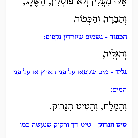
אֵלּוּ מַעֲלִין וְלֹא פוֹסְלִין, הַשֶּׁלֶג,
וְהַבָּרָד, וְהַכְּפוֹר,
הכפור
- גשמים שיורדין נקפים:
וְהַגְּלִיד,
גליד
- מים שקפאו על פני הארץ או על פני
המים:
וְהַמֶּלַח, וְהַטִּיט הַנָּרוֹק.
טיט הנרוק
- טיט רך ורקיק שנעשה כמו