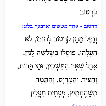
קֹרְטוֹב
קרטוב
- אחד מששים וארבעה בלוג:
וְנָפַל מֵהֶן קֹרְטוֹב לְתוֹכוֹ, לֹא
הֶעֱלָהוּ, פּוֹסְלוֹ בִּשְׁלשָׁה לֻגִּין.
אֲבָל שְׁאָר הַמַּשְׁקִין, וּמֵי פֵרוֹת,
וְהַצִּיר, וְהַמֻּרְיָס, וְהַתֶּמֶד
מִשֶּׁהֶחְמִיץ, פְּעָמִים מַעֲלִין