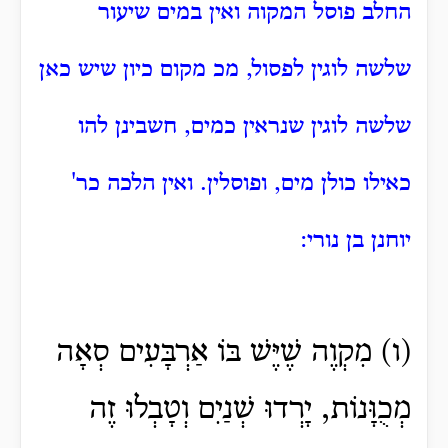
החלב פוסל המקוה ואין במים שיעור
שלשה לוגין לפסול, מכ מקום כיון שיש כאן
שלשה לוגין שנראין כמים, חשבינן להו
כאילו כולן מים, ופוסלין. ואין הלכה כר'
יוחנן בן נורי:
(ו) מִקְוֶה שֶׁיֶּשׁ בּוֹ אַרְבָּעִים סְאָה
מְכֻוָּנוֹת, יָרְדוּ שְׁנַיִם וְטָבְלוּ זֶה