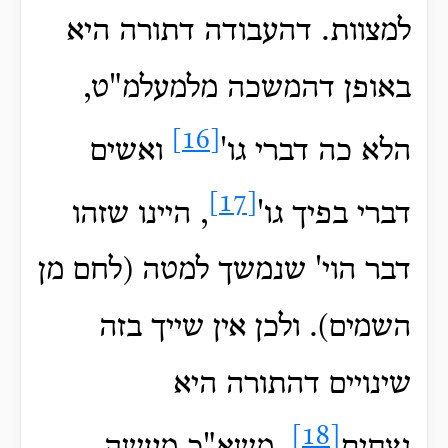
למצוות. דהעבודה דתורה היא
באופן דהמשכה מלמעלמ"ט,
[16]
הלא כה דברי גו'
ואשים
[17]
דברי בפיך גו'
, היינו שזהו
דבר הוי' שנמשך למטה (לחם מן
השמים). ולכן אין שייך בזה
שינויים דהתורה היא
[18]
נצחית
. משא"כ מעשה