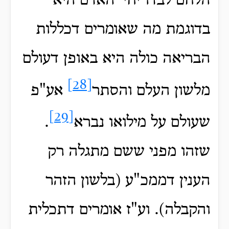
הלחם לבדו יחי' האדם היא
בדוגמת מה שאומרים דכללות
הבריאה כולה היא באופן דעולם
[28]
מלשון העלם והסתר
אע"פ
[29]
שעולם על מילואו נברא
.
שזהו מפני ששם מתגלה רק
הענין דממכ"ע (בלשון הזהר
והקבלה). וע"ז אומרים דתכלית