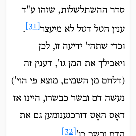
סדר ההשתלשלות, שזהו ע"ד
[31]
ענין הטל דטל לא מיעצר
.
וכדי שתהי' ידיעה זו, לכן
ויאכילך את המן גו', דענין זה
(דלחם מן השמים, מוצא פי הוי')
נעשה דם ובשר כבשרו, היינו אַז
דאָס האָט דורכגענומען גם את
[32]
הדם ובשר כו'
.