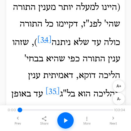
(היינו למעלה יותר מענין התורה
שהי' לפנ"ז, דקיימו כל התורה
[34]
כולה עד שלא ניתנה
), שזהו
ענין התורה כפי שהיא בבחי'
הליכה דוקא, דאמיתית ענין
A+
[35]
ההליכה הוא בל"ג
עד באופן
A-
דאי"ע, ועד באופן כזה שאפילו
0:00
103:04
Prev
Next
Share
More
כשהגיע כבר להבל"ג שבתורה