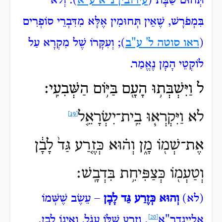
תְּחוּם שַׁבָּת (
עירובין נ"א ע"א
). וְלֹא
בִּמְפֹרָשׁ, שֶׁאֵין
תְּחוּמִין אֶלָּא מִדִּבְרֵי סוֹפְרִים
(
ראו סוטה ל' ע"ב
); וְעִקָּרוֹ שֶׁל מִקְרָא עַל
לוֹקְטֵי הָמָן נֶאֱמַר.
ל וַיִּשְׁבְּת֥וּ הָעָ֖ם בַּיּ֥וֹם הַשְּׁבִעִֽי׃
לא וַיִּקְרְא֧וּ בֵֽית־יִשְׂרָאֵ֛ל
[19]
אֶת־שְׁמ֖וֹ מָ֑ן וְה֗וּא כְּזֶ֤רַע גַּד֙ לָבָ֔ן
וְטַעְמ֖וֹ כְּצַפִּיחִ֥ת בִּדְבָֽשׁ׃
(לא)
וְהוּא כְּזֶרַע גַּד לָבָן
– עֵשֶׂב שֶׁשְּׁמוֹ
אליינדר"א
[20]
, וְזֶרַע שֶׁלּוֹ עָגֹל, וְאֵינוֹ לָבָן.