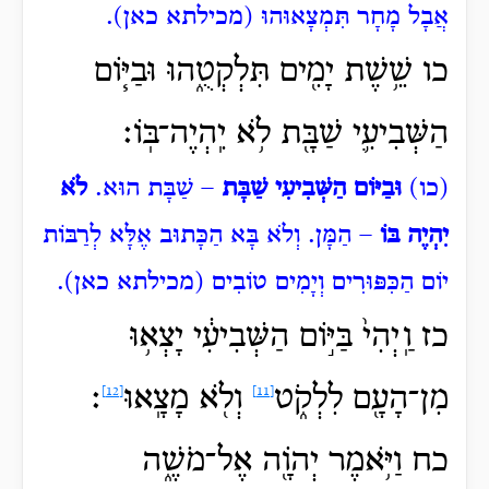
אֲבָל מָחָר תִּמְצָאוּהוּ (מכילתא כאן).
כו שֵׁ֥שֶׁת יָמִ֖ים תִּלְקְטֻ֑הוּ וּבַיּ֧וֹם
הַשְּׁבִיעִ֛י שַׁבָּ֖ת לֹ֥א יִֽהְיֶה־בּֽוֹ׃
(כו)
וּבַיּוֹם הַשְּׁבִיעִי שַׁבָּת
– שַׁבָּת הוּא.
לֹא
יִהְיֶה בּוֹ
– הַמָּן. וְלֹא בָּא הַכָּתוּב אֶלָּא לְרַבּוֹת
יוֹם הַכִּפּוּרִים וְיָמִים טוֹבִים (מכילתא כאן).
כז וַֽיְהִי֙
בַּיּ֣וֹם הַשְּׁבִיעִ֔י יָצְא֥וּ
מִן־הָעָ֖ם לִלְקֹ֑ט
וְלֹ֖א מָצָֽאוּ
׃
[12]
[11]
כח וַיֹּ֥אמֶר יְהֹוָ֖ה אֶל־מֹשֶׁ֑ה