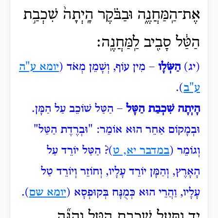
אֶת־הַֽמַּחֲנֶ֑ה וּבַבֹּ֗קֶר הָֽיְתָה֙ שִׁכְבַ֣ת
הַטַּ֔ל סָבִ֖יב לַֽמַּחֲנֶֽה׃
(יג)
הַשְּׂלָו
– מִין עוֹף, וְשָׁמֵן מְאֹד (
יומא ע"ה
ע"ב
).
הָיְתָה שִׁכְבַת הַטָּל
– הַטַּל שׁוֹכֵב עַל הַמָּן.
וּבְמָקוֹם אַחֵר הוּא אוֹמֵר: "וּבְרֶדֶת
הַטַּל"
וְגוֹמֵר (
במדבר יא, ט
)? הַטַּל
יוֹרֵד עַל
הָאָרֶץ, וְהַמָּן יוֹרֵד עָלָיו, וְחוֹזֵר וְיוֹרֵד טַל
עָלָיו, וַהֲרֵי הוּא כְּמֻנָּח בְּקוּפְסָא (
יומא שם
).
יד וַתַּ֖עַל שִׁכְבַ֣ת הַטָּ֑ל וְהִנֵּ֞ה