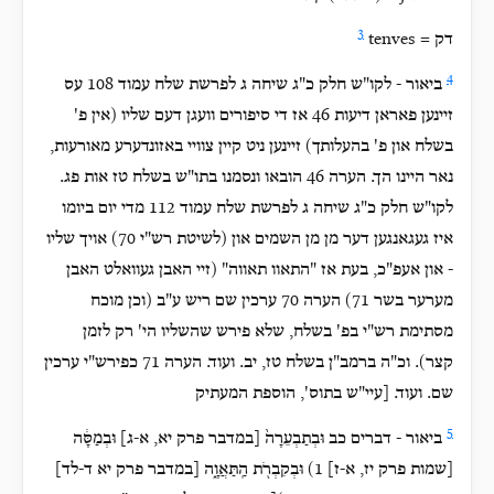
3
tenves = דק‏
4
ביאור - לקו"ש חלק כ"ג שיחה ג לפרשת שלח עמוד 108 עס
זיינען פאראן דיעות 46 אז די סיפורים וועגן דעם שליו (אין פ'
בשלח און פ' בהעלותך) זיינען ניט קיין צוויי באזונדערע מאורעות,
נאר היינו הך. הערה 46 הובאו ונסמנו בתו"ש בשלח טז אות פג.
לקו"ש חלק כ"ג שיחה ג לפרשת שלח עמוד 112 מדי יום ביומו
איז געגאנגען דער מן מן השמים און (לשיטת רש"י 70) אויך שליו
- און אעפ"כ, בעת אז "התאוו תאווה" (זיי האבן געוואלט האבן
מערער בשר 71) הערה 70 ערכין שם ריש ע"ב (וכן מוכח
מסתימת רש"י בפ' בשלח, שלא פירש שהשליו הי' רק לזמן
קצר). וכ"ה ברמב"ן בשלח טז, יב. ועוד. הערה 71 כפירש"י ערכין
שם. ועוד. [עיי"ש בתוס', הוספת המעתיק
5
ביאור - דברים כב וּבְתַבְעֵרָה֙ [במדבר פרק יא, א-ג] וּבְמַסָּ֔ה
[שמות פרק יז, א-ז] 1) וּבְקִבְרֹ֖ת הַֽתַּאֲוָ֑ה [במדבר פרק יא ד-לד]