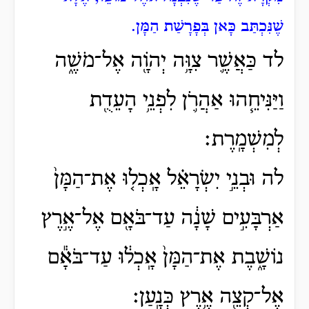
שֶׁנִּכְתַּב כָּאן בְּפָרָשַׁת הַמָּן.
לד כַּאֲשֶׁ֛ר צִוָּ֥ה יְהֹוָ֖ה אֶל־מֹשֶׁ֑ה
וַיַּנִּיחֵ֧הוּ אַהֲרֹ֛ן לִפְנֵ֥י הָעֵדֻ֖ת
לְמִשְׁמָֽרֶת׃
לה וּבְנֵ֣י יִשְׂרָאֵ֗ל אָֽכְל֤וּ אֶת־הַמָּן֙
אַרְבָּעִ֣ים שָׁנָ֔ה עַד־בֹּאָ֖ם אֶל־אֶ֣רֶץ
נוֹשָׁ֑בֶת אֶת־הַמָּן֙ אָֽכְל֔וּ עַד־בֹּאָ֕ם
אֶל־קְצֵ֖ה אֶ֥רֶץ כְּנָֽעַן׃