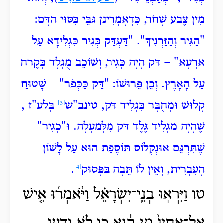
מִין צֶבַע שָׁחֹר, כִּדְאָמְרִינַן גַּבֵּי כִּסּוּי הַדָּם:
"הַגִּיר וְהַזַּרְנִיךְ"‏. "דַּעְדַּק כְּגִיר‏ כִּגְלִידָא עַל
אַרְעָא" – דַּק הָיָה כְּגִיר, וְשׁוֹכֵב מֻגְלָד כְּקֶרַח
עַל הָאָרֶץ. וְכֵן פֵּרוּשׁוֹ: "דַּק כַּכְּפֹר" – שָׁטוּחַ
קָלוּשׁ וּמְחֻבָּר כִּגְלִיד דַּק, טינב"ש
[3]
בְּלַעַ"ז ,
שֶׁהָיָה מַגְלִיד גֶּלֶד דַּק מִלְּמַעְלָה. וּ"כְגִיר"
שֶׁתִּרְגֵּם אוּנְקְלוֹס תּוֹסֶפֶת הוּא עַל לָשׁוֹן
הָעִבְרִית, וְאֵין לוֹ תֵּבָה בַּפָּסוּק
[4]
.
טו וַיִּרְא֣וּ בְנֵֽי־יִשְׂרָאֵ֗ל וַיֹּ֨אמְר֜וּ אִ֤ישׁ