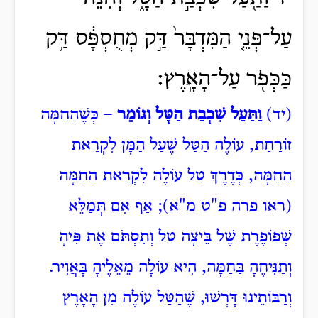
עַל־פְּנֵ֤י הַמִּדְבָּר֙ דַּ֣ק מְחֻסְפָּ֔ס דַּ֥ק
כַּכְּפֹ֖ר עַל־הָאָֽרֶץ׃
(יד)
וַתַּעַל שִׁכְבַת הַטָּל וְגוֹמֵר
– כְּשֶׁהַחַמָּה
זוֹרַחַת, עוֹלֶה הַטַּל שֶׁעַל הַמָּן לִקְרַאת
הַחַמָּה, כְּדֶרֶךְ טַל עוֹלֶה לִקְרַאת הַחַמָּה
(ראו פרה פ"ט מ"א); אַף אִם תְּמַלֵּא
שְׁפוֹפֶרֶת שֶׁל בֵּיצָה טַל וְתִסְתֹּם אֶת פִּיהָ
וְתַנִּיחֶהָ בַּחַמָּה, הִיא עוֹלָה מֵאֵלֶיהָ בָּאֲוִיר.
וְרַבּוֹתֵינוּ דָּרְשׁוּ, שֶׁהַטַּל עוֹלֶה מִן הָאָרֶץ