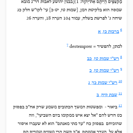
מַקְצִפִ֥ים הֱיִיתֶ֖ם אֶת־יְהוָֽה׃ 1)[בבנין יהושע לאבות דר"נ מובא
שמסה הוא בלקיטת המן, [שמות טז, יט-כ] עי' לקו"ש חלק כג
שיחה ג' לפרשת בשלח, עמוד 104 הערה 18, והערה 26
6
ברכות כז, א
7
destemprer = למתן, להפשיר
8
רש"י שמות טז, כב
9
רש"י שמות טז, כ
10
רש"י שמות כד, ג
11
שבת קיח, ב
12
ביאור - ומפשטות המשך הכתובים משמע שרק אח"כ בפסוק
כט חדש להם "אל יצא איש ממקומו ביום השביעי", וזה
שהוכיחם בפסוק כח "עד מתי מאנתם" הוא לא שעברו איסור
אלא על העדר אמונתם, א"כ קשה הרי מצווים ועמדים הם