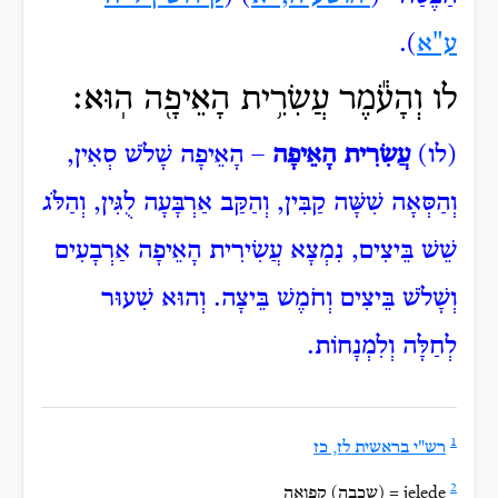
ע"א
).
לו וְהָעֹ֕מֶר עֲשִׂרִ֥ית הָאֵיפָ֖ה הֽוּא׃
(לו)
עֲשִׂרִית הָאֵיפָה
– הָאֵיפָה שָׁלֹשׁ סְאִין,
וְהַסְּאָה שִׁשָּׁה קַבִּין, וְהַקַּב אַרְבָּעָה לֻגִּין, וְהַלֹּג
שֵׁשׁ בֵּיצִים, נִמְצָא עֲשִׂירִית הָאֵיפָה אַרְבָעִים
וְשָׁלֹשׁ בֵּיצִים וְחֹמֶשׁ בֵּיצָה. וְהוּא שִׁעוּר
לְחַלָּה וְלִמְנָחוֹת.
1
רש"י בראשית לז, כז
2
jelede = (שכבה) קפואה