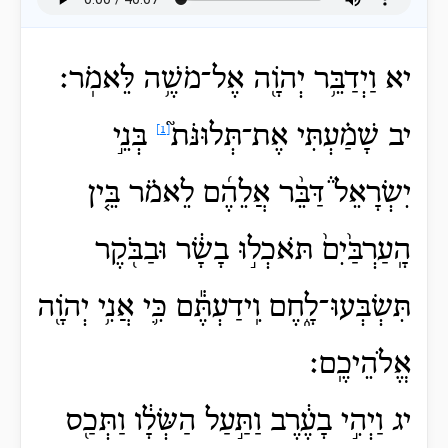
יא וַיְדַבֵּ֥ר יְהֹוָ֖ה אֶל־מֹשֶׁ֥ה לֵּאמֹֽר׃
יב שָׁמַ֗עְתִּי
אֶת־תְּלוּנֹּת֮
בְּנֵ֣י
[1]
יִשְׂרָאֵל֒ דַּבֵּ֨ר אֲלֵהֶ֜ם לֵאמֹ֗ר בֵּ֤ין
הָֽעַרְבַּ֙יִם֙ תֹּאכְל֣וּ בָשָׂ֔ר וּבַבֹּ֖קֶר
תִּשְׂבְּעוּ־לָ֑חֶם וִֽידַעְתֶּ֕ם כִּ֛י אֲנִ֥י יְהֹוָ֖ה
אֱלֹהֵיכֶֽם׃
יג וַיְהִ֣י בָעֶ֔רֶב וַתַּ֣עַל הַשְּׂלָ֔ו וַתְּכַ֖ס