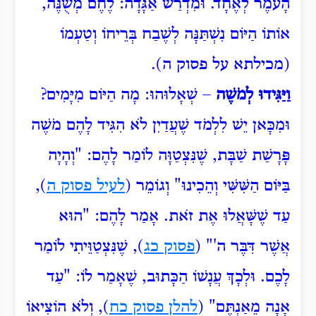
הָעֹמֶר לְאֶחָד. וּמִדְרַשׁ אַגָּדָה: לֶחֶם מְשֻׁנֶּה,
אוֹתוֹ הַיּוֹם נִשְׁתַּנָּה לְשֶׁבַח בְּרֵיחוֹ וְטַעְמוֹ
(מכילתא על פסוק ה).
וַיַּגִּידוּ לְמֹשֶׁה
– שְׁאָלוּהוּ: מָה הַיּוֹם מִיָּמִים?
וּמִכָּאן יֵשׁ לִלְמֹד שֶׁעֲדַיִן לֹא הִגִּיד לָהֶם מֹשֶׁה
פָּרָשַׁת שַׁבָּת, שֶׁנִּצְטַוָּה לוֹמַר לָהֶם: "וְהָיָה
בַּיּוֹם הַשִּׁשִּׁי וְהֵכִינוּ" וְגוֹמֵר (
לעיל פסוק ה
),
עַד שֶׁשָּׁאֲלוּ אֶת זֹאת. אָמַר לָהֶם: "הוּא
אֲשֶׁר דִּבֶּר ה'" (
פסוק כג
), שֶׁנִּצְטַוֵּיתִי לוֹמַר
לָכֶם. וּלְכָךְ עֲנָשׁוֹ הַכָּתוּב, שֶׁאָמַר לוֹ: "עַד
אָנָה מֵאַנְתֶּם" (
להלן פסוק כח
), וְלֹא הוֹצִיאוֹ