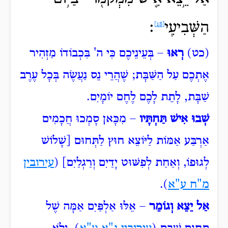
הַשְּׁבִיעִֽי
׃
[18]
(כט)
רְאוּ
– בְּעֵינֵיכֶם כִּי ה' בִּכְבוֹדוֹ מַזְהִיר
אֶתְכֶם עַל הַשַּׁבָּת; שֶׁהֲרֵי נֵס נַעֲשֶׂה בְּכָל עֶרֶב
שַׁבָּת, לָתֵת לָכֶם לֶחֶם יוֹמָיִם.
שְׁבוּ אִישׁ תַּחְתָּיו
– מִכָּאן סָמְכוּ חֲכָמִים
אַרְבַּע אַמּוֹת לַיּוֹצֵא חוּץ לַתְּחוּם [שָׁלוֹשׁ
לְגוּפוֹ, וְאַחַת לְפִשּׁוּט יָדַיִם וְרַגְלַיִם] (
עירובין
מ"ח ע"א
).
אַל יֵצֵא וְגוֹמֵר
– אֵלּוּ
אַלְפַּיִם אַמָּה שֶׁל