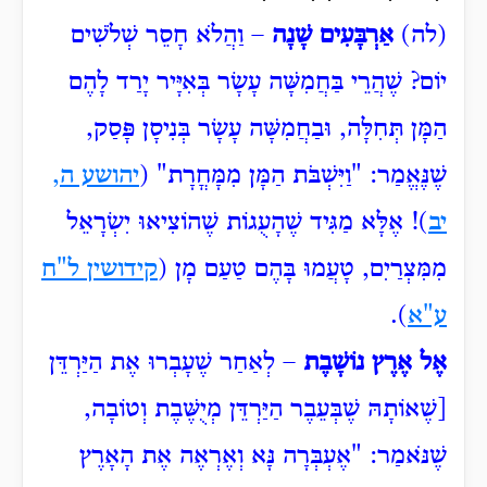
(לה)
אַרְבָּעִים שָׁנָה
– וַהֲלֹא חָסֵר שְׁלֹשִׁים
יוֹם? שֶׁהֲרֵי בַּחֲמִשָּׁה עָשָׂר בְּאִיָּיר יָרַד לָהֶם
הַמָּן תְּחִלָּה, וּבַחֲמִשָּׁה עָשָׂר בְּנִיסָן פָּסַק,
שֶׁנֶּאֱמַר: "וַיִּשְׁבֹּת
הַמָּן מִמָּחֳרָת" (
יהושע ה,
יב
)! אֶלָּא מַגִּיד שֶׁהָעֻגוֹת שֶׁהוֹצִיאוּ יִשְׂרָאֵל
מִמִּצְרַיִם‏, טָעֲמוּ בָּהֶם טַעַם מָן (
קידושין ל"ח
ע"א
).
אֶל אֶרֶץ נוֹשָׁבֶת
– לְאַחַר שֶׁעָבְרוּ אֶת הַיַּרְדֵּן
[שֶׁאוֹתָהּ שֶׁבְּעֵבֶר הַיַּרְדֵּן מְיֻשֶּׁבֶת וְטוֹבָה,
שֶׁנֹּאמַר: "אֶעְבְּרָה
נָּא וְאֶרְאֶה אֶת הָאָרֶץ