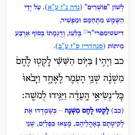
לְשׁוֹן "פּוֹשְׁרִים
" (
נדה נ"ו ע"א
). עַל יְדֵי
הַשֶּׁמֶשׁ מִתְחַמֵּם וּמַפְשִׁיר,
דישטימפרי"ר
[7]
בְּלַעַז, וְדֻגְמָתוֹ בְּסוֹף אַרְבַּע
מִיתוֹת (
סנהדרין ס"ז ע"ב
).
כב
וַיְהִ֣י
׀
בַּיּ֣וֹם הַשִּׁשִּׁ֗י לָֽקְט֥וּ לֶ֙חֶם֙
מִשְׁנֶ֔ה שְׁנֵ֥י הָעֹ֖מֶר לָאֶחָ֑ד וַיָּבֹ֙אוּ֙
כׇּל־נְשִׂיאֵ֣י הָֽעֵדָ֔ה וַיַּגִּ֖ידוּ לְמֹשֶֽׁה׃
(כב)
לָקְטוּ לֶחֶם מִשְׁנֶה
– כְּשֶׁמָּדְדוּ אֶת
לְקִיטָתָם בְּאָהֳלֵיהֶם, מָצְאוּ כִּפְלַיִם, שְׁנֵי