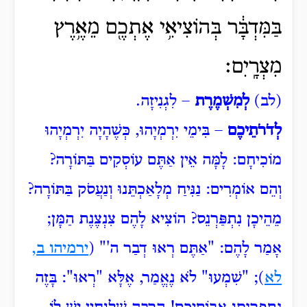
בַּמִּדְבָּ֔ר בְּהוֹצִיאִ֥י אֶתְכֶ֖ם מֵאֶ֥רֶץ
מִצְרָֽיִם׃
(לב)
לְמִשְׁמֶרֶת
– לִגְנִיזָה.
לְדֹרֹתֵיכֶם
– בִּימֵי יִרְמְיָהוּ, כְּשֶׁהָיָה יִרְמְיָהוּ
מוֹכִיחָם: לָמָּה אֵין אַתֶּם עוֹסְקִים בַּתּוֹרָה?
וְהֵם אוֹמְרִים: נַנִּיחַ מְלָאַכְתֵּנוּ וְנַעֲסֹק בַּתּוֹרָה?
מֵהֵיכָן נִתְפַּרְנֵס? הוֹצִיא לָהֶם צִנְצֶנֶת הַמָּן;
אָמַר לָהֶם: "אַתֶּם
רְאוּ דְבַר ה'" (
ירמיהו ב,
לא
); "שִׁמְעוּ" לֹא נֶאֱמַר, אֶלָּא "רְאוּ": בָּזֶה