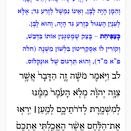
וְהַמָּן הָיָה לָבָן, וְאֵינוֹ נִמְשָׁל לְזֶרַע גַּד; אֶלָּא
לְעִנְיַן הָעִגּוּל כְּזֶרַע גַּד הָיָה, וְהוּא לָבָן.
כְּצַפִּיחִת
– בָּצֵק שֶׁמְּטַגְּנִין אוֹתוֹ בִּדְבַשׁ,
וְקוֹרִין לוֹ אַסְקֵרִיטוֹן בִּלְשׁוֹן מִשְׁנָה (חלה
פ"א מ"ד), וְהוּא תַּרְגּוּם שֶׁל אוּנְקְלוֹס.
לב וַיֹּ֣אמֶר מֹשֶׁ֗ה זֶ֤ה הַדָּבָר֙ אֲשֶׁ֣ר
צִוָּ֣ה יְהֹוָ֔ה מְלֹ֤א הָעֹ֙מֶר֙ מִמֶּ֔נּוּ
לְמִשְׁמֶ֖רֶת לְדֹרֹתֵיכֶ֑ם לְמַ֣עַן
׀
יִרְא֣וּ
אֶת־הַלֶּ֗חֶם אֲשֶׁ֨ר הֶאֱכַ֤לְתִּי אֶתְכֶם֙