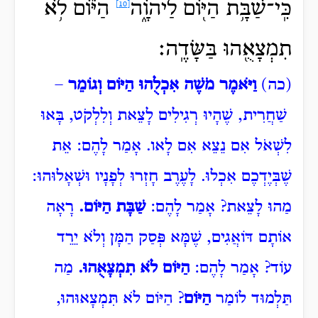
כִּֽי־שַׁבָּ֥ת הַיּ֖וֹם לַיהֹוָ֑ה
הַיּ֕וֹם לֹ֥א
[10]
תִמְצָאֻ֖הוּ בַּשָּׂדֶֽה׃
(כה)
וַיֹּאמֶר מֹשֶׁה אִכְלֻהוּ הַיּוֹם וְגוֹמֵר
–
שַׁחֲרִית, שֶׁהָיוּ רְגִילִים לָצֵאת וְלִלְקֹט, בָּאוּ
לִשְׁאֹל אִם נֵצֵא אִם לָאו. אָמַר לָהֶם: אֵת
שֶׁבְּיֶדְכֶם אִכְלוּ. לָעֶרֶב חָזְרוּ לְפָנָיו וּשְׁאָלוּהוּ:
מַהוּ לָצֵאת? אָמַר לָהֶם:
שַׁבָּת הַיּוֹם.
רָאָה
אוֹתָם דּוֹאֲגִים, שֶׁמָּא פְּסַק הַמָּן וְלֹא יֵרֵד
עוֹד? אָמַר לָהֶם:
הַיּוֹם לֹא תִמְצָאֻהוּ.
מַה
תַּלְמוּד לוֹמַר
הַיּוֹם
? הַיּוֹם לֹא תִּמְצָאוּהוּ,