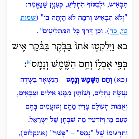
הִבְאִישׁ, וּלְבַסּוֹף הִתְלִיעַ, כָּעִנְיָן שֶׁנֶּאֱמַר:
"וְלֹא
הִבְאִישׁ וְרִמָּה לֹא הָיְתָה בּוֹ" (
שמות
טז, כד
). וְכֵן דֶּרֶךְ כָּל הַמַּתְלִיעִים
[5]
.
כא וַיִּלְקְט֤וּ אֹתוֹ֙ בַּבֹּ֣קֶר בַּבֹּ֔קֶר אִ֖ישׁ
כְּפִ֣י אׇכְל֑וֹ וְחַ֥ם
הַשֶּׁ֖מֶשׁ וְנָמָֽס
׃
[6]
(כא)
וְחַם הַשֶּׁמֶשׁ וְנָמָס
– הַנִּשְׁאָר בַּשָּׂדֶה
נַעֲשֶׂה נְחָלִים, וְשׁוֹתִין מִמֶּנּוּ אַיָּלִים וּצְבָאִים,
וְאֻמּוֹת הָעוֹלָם צָדִין מֵהֶם וְטוֹעֲמִים בָּהֶם
טַעַם מָן וְיוֹדְעִין מַה שִּׁבְחָן שֶׁל יִשְׂרָאֵל.
וְתַרְגּוּמוֹ שֶׁל "נָמָס" – "פָּשַׁר" (אונקלוס),