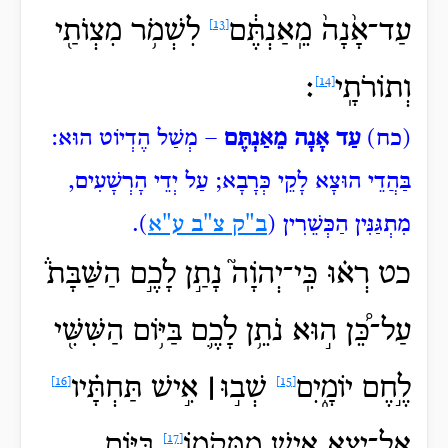
עַד־אָ֙נָה֙
מֵֽאַנְתֶּ֔ם
לִשְׁמֹ֥ר מִצְוֺתַ֖י
[13]
וְתוֹרֹתָֽי
׃
[14]
(כח)
עַד אָנָה מֵאַנְתֶּם‏
– מְשַׁל הֶדְיוֹט הוּא:
בַּהֲדֵי
הוּצָא לָקֵי כְּרָבָא; עַל יְדֵי הָרְשָׁעִים,
מִתְגַּנִּין הַכְּשֵׁרִין (
ב"ק צ"ב ע"א
).
כט רְא֗וּ כִּֽי־יְהֹוָה֮ נָתַ֣ן לָכֶ֣ם הַשַּׁבָּת֒
עַל־כֵּ֠ן
ה֣וּא נֹתֵ֥ן לָכֶ֛ם בַּיּ֥וֹם הַשִּׁשִּׁ֖י
לֶ֣חֶם יוֹמָ֑יִם
שְׁב֣וּ
׀
אִ֣ישׁ תַּחְתָּ֗יו
[16]
[15]
אַל־יֵ֥צֵא
אִ֛ישׁ מִמְּקֹמ֖וֹ
בַּיּ֥וֹם
[17]