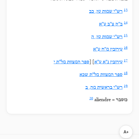
13
רש"י שמות טז, כב
14
ב"ק צ"ב ע"א
15
רש"י שמות טז, ה
16
עירובין מ"ח ע"א
17
עירובין נ"א ע"א
] [
ספר המצוות מל"ת י
18
ספר המצוות מל"ת שכא
19
רש"י בראשית מה, ב
20
aliendre = כוסבר
A+