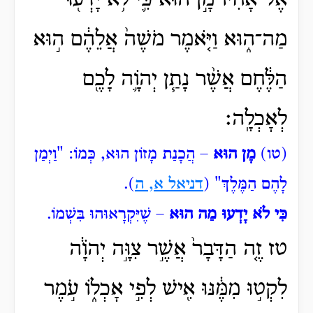
אֶל־אָחִיו֙ מָ֣ן ה֔וּא כִּ֛י לֹ֥א יָדְע֖וּ
מַה־ה֑וּא וַיֹּ֤אמֶר מֹשֶׁה֙ אֲלֵהֶ֔ם ה֣וּא
הַלֶּ֔חֶם אֲשֶׁ֨ר נָתַ֧ן יְהֹוָ֛ה לָכֶ֖ם
לְאׇכְלָֽה׃
(טו)
מָן הוּא
– הֲכָנַת מָזוֹן הוּא, כְּמוֹ: "וַיְמַן
לָהֶם הַמֶּלֶךְ" (
דניאל א, ה
).
כִּי לֹא יָדְעוּ מַה הוּא
– שֶׁיִּקְרָאוּהוּ בִּשְׁמוֹ.
טז זֶ֤ה הַדָּבָר֙ אֲשֶׁ֣ר צִוָּ֣ה יְהֹוָ֔ה
לִקְט֣וּ מִמֶּ֔נּוּ אִ֖ישׁ לְפִ֣י אׇכְל֑וֹ עֹ֣מֶר