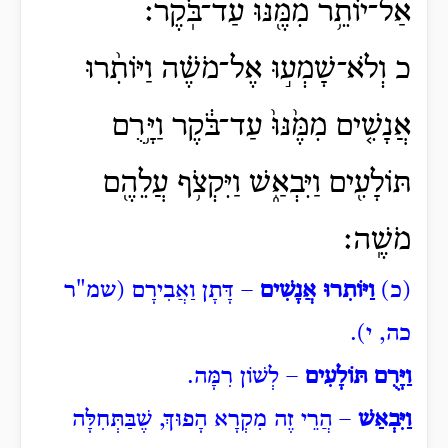
אַל־יוֹתֵ֥ר מִמֶּ֖נּוּ עַד־בֹּֽקֶר׃
כ וְלֹא־שָׁמְע֣וּ אֶל־מֹשֶׁ֗ה וַיּוֹתִ֨רוּ
אֲנָשִׁ֤ים מִמֶּ֙נּוּ֙ עַד־בֹּ֔קֶר וַיָּ֥רֻם
תּוֹלָעִ֖ים וַיִּבְאַ֑שׁ וַיִּקְצֹ֥ף עֲלֵהֶ֖ם
מֹשֶֽׁה׃
(כ)
וַיּוֹתִרוּ אֲנָשִׁים
– דָּתָן וַאֲבִירָם (שמ"ר
כה, י).
וַיָּרֻם תּוֹלָעִים
– לְשׁוֹן רִמָּה.
וַיִּבְאַשׁ
– הֲרֵי זֶה מִקְרָא הָפוּךְ, שֶׁבַּתְּחִלָּה