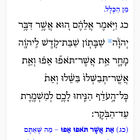
מִן הַכְּלָל.
כג וַיֹּ֣אמֶר אֲלֵהֶ֗ם ה֚וּא
אֲשֶׁ֣ר דִּבֶּ֣ר
יְהֹוָ֔ה
שַׁבָּת֧וֹן שַׁבַּת־קֹ֛דֶשׁ לַֽיהֹוָ֖ה
[8]
מָחָ֑ר אֵ֣ת אֲשֶׁר־תֹּאפ֞וּ אֵפ֗וּ וְאֵ֤ת
אֲשֶֽׁר־תְּבַשְּׁלוּ֙ בַּשֵּׁ֔לוּ וְאֵת֙
כׇּל־הָ֣עֹדֵ֔ף הַנִּ֧יחוּ לָכֶ֛ם לְמִשְׁמֶ֖רֶת
עַד־הַבֹּֽקֶר׃
(כג)
אֵת אֲשֶׁר תֹּאפוּ אֵפוּ
– מַה שֶּׁאַתֶּם