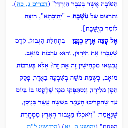
הַטּוֹבָה אֲשֶׁר בְּעֵבֶר הַיַּרְדֵּן" (
דברים ג, כה
).
וְתַרְגּוּם שֶׁל
נוֹשָׁבֶת
– "יָתֵיבְתָּא", רוֹצֶה
לוֹמַר מְיֻשֶּׁבֶת].
אֶל קְצֵה אֶרֶץ כְּנָעַן
– בִּתְחִלַּת הַגְּבוּל, קֹדֶם
שֶׁעָבְרוּ אֶת הַיַּרְדֵּן, וְהוּא עַרְבוֹת מוֹאָב.
נִמְצְאוּ מַכְחִישִׁין זֶה אֶת זֶה? אֶלָּא בְּעַרְבוֹת
מוֹאָב, כְּשֶׁמֵּת מֹשֶׁה בְּשִׁבְעָה בַּאֲדָר, פָּסַק
הַמָּן מִלֵּירֶד, וְנִסְתַּפְּקוּ מִמָּן שֶׁלָּקְטוּ בּוֹ בַּיּוֹם
עַד שֶׁהִקְרִיבוּ הָעֹמֶר בְּשִׁשָּׁה עֶשֶׂר בְּנִיסָן,
שֶׁנֶּאֱמַר: "וַיֹּאכְלוּ
מֵעֲבוּר הָאָרֶץ מִמָּחֳרַת
הַפֶּסַח" (
יהושע ה, יא
) (
קידושין ל"ח