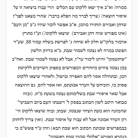
ממרה? וא"כ איך יצאו ללקוט עם הכלים הרי עברו ביציאה זו על
איסור הוצאה? (צריך לברר מה הפלא בדבר? שהרי מצאנו לפני"ז
שדתן ואבירם הותירו מהמן, א"כ אפשר לומר שהיו ג"כ "מן העם"
(אינו מפורש שזה דתן ואבירם) שיצאו ללקוט?) וע"ז מתרץ
אדמור בלקו"ש חלק לא שיחה ג' לפרשת בשלח עמוד 88, שע"ד
הפשט במרה לא נצטוו לשמור שבת, כ"א כדיוק הלשון
"שיתעסקו" והיינו לימוד עד"ז, אבל לא נצטוו לשמור שבת. ואח"כ
במן נצטוו ציווים מיוחדים המפורשים בספוק השייכים ללקיטת
המן, ובתחילה אסר להם האפייה ובישול, ולאחרי שיצאו ללקוט
פסוק כז, הוכיחם על העדר אמונתם, ואז אסר להם, גם ההוצאה
אבל שאר איסורי שבת בשלימותם נצטוו בשעת מ"ת. (ובזה
מבואר היטב לשון הכתוב בפסק ל' וישבתו העם ביום השביעי"
שהכוונה הוא מעת הציווי שנצטוו, שבתו, ובזה שיצאו ללקוט הי'
רק העדר אמונה אבל לא עברו על איסור שבת. (ואין צריך לדחוק
כבמפרשים שכוונת הכתוב הוא שבת הבא) וזהו ע"ד פשש"מ כי
בגמרא מפורש "אלמלי שמרו שבת ראשונה"