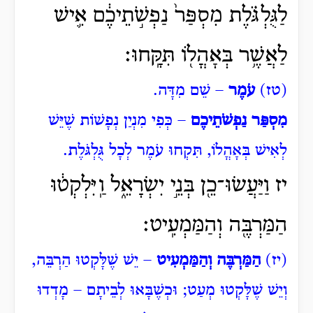
לַגֻּלְגֹּ֗לֶת מִסְפַּר֙ נַפְשֹׁ֣תֵיכֶ֔ם אִ֛ישׁ
לַאֲשֶׁ֥ר בְּאׇהֳל֖וֹ תִּקָּֽחוּ׃
(טז)
עֹמֶר
– שֵׁם מִדָּה.
מִסְפַּר נַפְשֹׁתֵיכֶם
– כְּפִי מִנְיַן נְפָשׁוֹת שֶׁיֵּשׁ
לְאִישׁ בְּאָהֳלוֹ, תִּקְחוּ עֹמֶר לְכָל גֻּלְגֹּלֶת.
יז וַיַּעֲשׂוּ־כֵ֖ן בְּנֵ֣י יִשְׂרָאֵ֑ל וַֽיִּלְקְט֔וּ
הַמַּרְבֶּ֖ה וְהַמַּמְעִֽיט׃
(יז)
הַמַּרְבֶּה וְהַמַּמְעִיט
– יֵשׁ שֶׁלָּקְטוּ הַרְבֵּה,
וְיֵשׁ שֶׁלָּקְטוּ מְעַט; וּכְשֶׁבָּאוּ לְבֵיתָם – מָדְדוּ