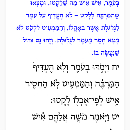
בָּעֹמֶר, אִישׁ אִישׁ מַה שֶּׁלָּקְטוּ, וּמָצְאוּ
שֶׁהַמַּרְבֶּה לִלְקֹט – לֹא הֶעֱדִיף עַל עֹמֶר
לַגֻּלְגֹּלֶת אֲשֶׁר בְּאָהֳלוֹ, וְהַמַּמְעִיט לִלְקֹט לֹא
מָצָא חָסֵר מֵעֹמֶר לַגֻּלְגֹּלֶת. וְזֶהוּ נֵס גָּדוֹל
שֶׁנַּעֲשָׂה בּוֹ.
יח וַיָּמֹ֣דּוּ בָעֹ֔מֶר וְלֹ֤א הֶעְדִּיף֙
הַמַּרְבֶּ֔ה וְהַמַּמְעִ֖יט לֹ֣א הֶחְסִ֑יר
אִ֥ישׁ לְפִֽי־אׇכְל֖וֹ לָקָֽטוּ׃
יט וַיֹּ֥אמֶר מֹשֶׁ֖ה אֲלֵהֶ֑ם אִ֕ישׁ