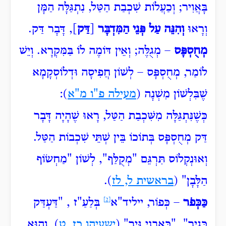
בָּאֲוִיר; וְכַעֲלוֹת שִׁכְבַת הַטַּל, נִתְגַּלָּה הַמָּן
וְרָאוּ
וְהִנֵּה עַל פְּנֵי הַמִּדְבָּר
[
דַּק
], דָּבָר דַּק.
מְחֻסְפָּס
– מְגֻלֶּה; וְאֵין דּוֹמֶה לוֹ בַּמִּקְרָא. וְיֵשׁ
לוֹמַר, מְחֻסְפָּס – לְשׁוֹן חֲפִיסָה וּדְלוֹסְקָמָא
שֶׁבִּלְשׁוֹן מִשְׁנָה (
מעילה פ"ו מ"א
):
כְּשֶׁנִּתְגַּלָּה מִשִּׁכְבַת הַטַּל, רָאוּ שֶׁהָיָה דָּבָר
דַּק מְחֻסְפָּס בְּתוֹכוֹ בֵּין שְׁתֵּי שִׁכְבוֹת הַטַּל.
וְאוּנְקְלוֹס תִּרְגֵּם "מְקֻלַּף", לְשׁוֹן "מַחְשׂוֹף
הַלָּבָן" (
בראשית ל, לז
).
כַּכְּפֹר
– כְּפוֹר, ייליד"א
[2]
בְּלַעַ"ז , "דַּעְדַּק
כְּגִיר", "כְּאַבְנֵי
גִּיר" (
ישעיהו כז, ט
), וְהוּא