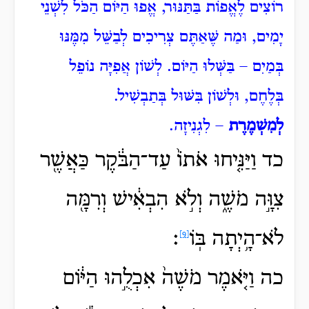
רוֹצִים לֶאֱפוֹת בַּתַּנּוּר, אֱפוּ הַיּוֹם הַכֹּל לִשְׁנֵי
יָמִים, וּמַה שֶּׁאַתֶּם צְרִיכִים לְבַשֵּׁל מִמֶּנּוּ
בְּמַיִם – בַּשְּׁלוּ הַיּוֹם. לְשׁוֹן אֲפִיָּה נוֹפֵל
בְּלֶחֶם, וּלְשׁוֹן בִּשּׁוּל בְּתַבְשִׁיל.
לְמִשְׁמֶרֶת
– לִגְנִיזָה.
כד וַיַּנִּ֤יחוּ אֹתוֹ֙ עַד־הַבֹּ֔קֶר כַּאֲשֶׁ֖ר
צִוָּ֣ה מֹשֶׁ֑ה וְלֹ֣א
הִבְאִ֔ישׁ וְרִמָּ֖ה
לֹא־הָ֥יְתָה בּֽוֹ
׃
[9]
כה
וַיֹּ֤אמֶר מֹשֶׁה֙ אִכְלֻ֣הוּ
הַיּ֔וֹם