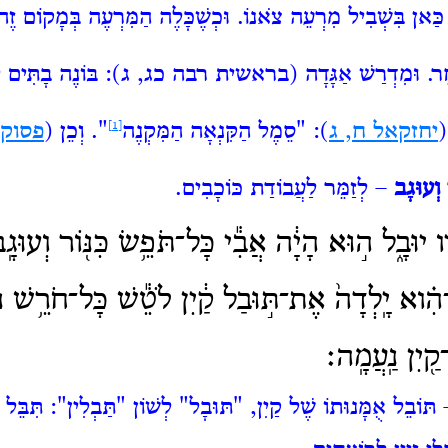
ַּאן בִּשְׁבִיל מִרְעֵה צֹאנוֹ. וּכְשֶׁכָּלֶה הַמִּרְעֶה בְּמָקוֹם זֶה,
חֵר. וּמִדְרַשׁ אַגָּדָה (בראשית רבה כג, ג): בּוֹנֶה בָתִּים לַ
(
יחזקאל ח, ג
)
: "סֵמֶל
הַקִּנְאָה הַמִּקְנֶה
[1]
". וְכֵן
(
פסוק
 וְעוּגָב
– לְזַמֵּר לַעֲבוֹדַת כּוֹכָבִים.
 יוּבָ֑ל ה֣וּא הָיָ֔ה אֲבִ֕י כָּל־תֹּפֵ֥שׂ
כִּנּ֖וֹר וְעוּגָֽ
֗וא יָֽלְדָה֙ אֶת־תּ֣וּבַל קַ֔יִן לֹטֵ֕שׁ כָּל־חֹרֵ֥שׁ נְח
קַ֖יִן נַֽעֲמָֽה׃
ּוֹבֵל אֻמָּנוּתוֹ שֶׁל קַיִן, "תּוּבָל" לְשׁוֹן "תַּבְלִין": תִּבֵּל וְ