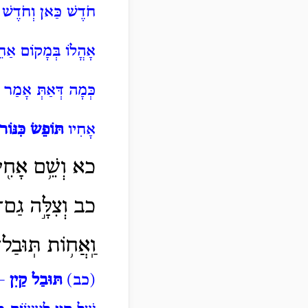
חֹדֶשׁ כַּאן וְחֹדֶשׁ כ
אָהֳלוֹ בְּמָקוֹם אַ
כְּמָה דְּאַתְּ אָמַר
אָחִיו
תּוֹפֵשׂ
כִּנּוֹר
כא וְשֵׁ֥ם אָחִ֖יו
כב וְצִלָּ֣ה גַם־הִ
וַֽאֲח֥וֹת תּֽוּבַל־
(כב)
תּוּבַל קַיִן
– ת