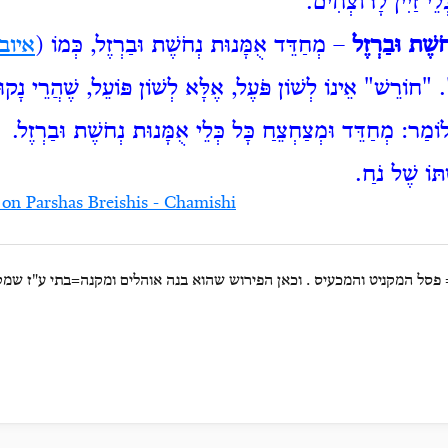
לֵי זַיִין לָרוֹצְחִים.
ֹשֶׁת וּבַרְזֶל
– מְחַדֵּד אֻמָּנוּת נְחֹשֶׁת וּבַרְזֶל, כְּמוֹ (
איוב
. "חוֹרֵשׁ" אֵינוֹ לְשׁוֹן פֹּעֶל, אֶלָּא לְשׁוֹן פּוֹעֵל, שֶׁהֲרֵי נָק
לוֹמַר: מְחַדֵּד וּמְצַחְצֵחַ כָּל כְּלֵי אֻמָּנוּת נְחֹשֶׁת וּבַרְזֶל.
וֹ שֶׁל נֹחַ.
 on Parshas Breishis - Chamishi
סל המקניט והמכעיס . וכאן הפירוש שהוא בנה אוהלים ומקנה=בתי ע"ז שמק