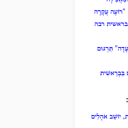
 "רוֹעֶה
עֲקָרָה
אה גם בראשית רבה
עָדָה" תַּרְגּוּם
ם בִּבְרֵאשִׁית
ת, יוֹשֵׁב אֹהָלִים