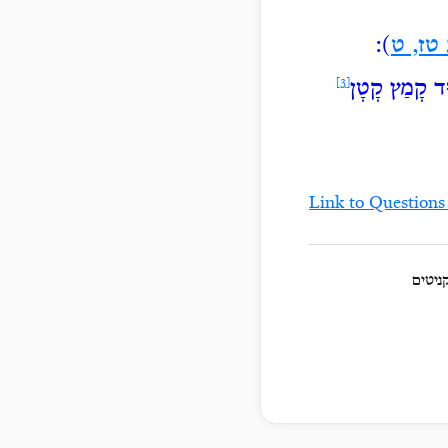
 טז, ט
):
וּד קָמַץ קָטָן
[3]
Link to Questions
ניטים