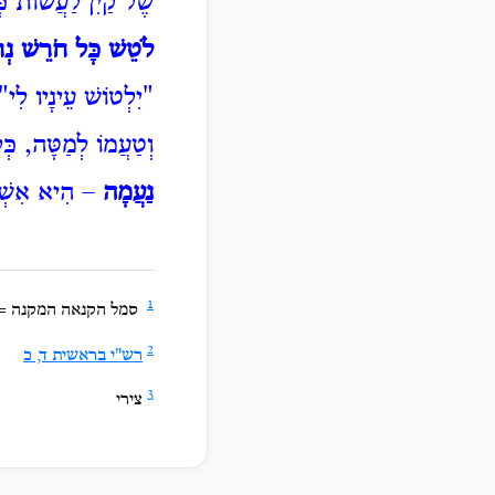
שֶׁל קַיִן לַעֲשׂוֹת כְּ
לֹטֵשׁ כָּל חֹרֵשׁ נְח
"יִלְטוֹשׁ
עֵינָיו לִי"
וְטַעֲמוֹ לְמַטָּה, כְּ
נַעֲמָה
– הִיא אִשְׁתּ
1
סמל הקנאה המקנה = פ
2
רש"י בראשית ד, כ
3
צירי