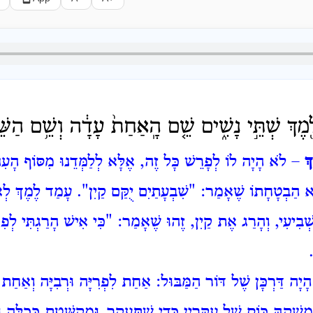
לֶ֖מֶךְ שְׁתֵּ֣י נָשִׁ֑ים שֵׁ֤ם הָֽאַחַת֙ עָדָ֔ה וְשֵׁ֥ם הַשּׁ
ךְ
– לֹא הָיָה לוֹ לְפָרֵשׁ כָּל זֶה, אֶלָּא לְלַמְּדֵנוּ מִסּוֹף הָעִנְיָן
ּא הַבְטָחָתוֹ שֶׁאָמַר: "שִׁבְעָתַיִם יֻקַּם קַיִן". עָמַד לֶמֶךְ לְ
שְׁבִיעִי, וְהָרַג אֶת קַיִן, זֶהוּ שֶׁאָמַר: "כִּי
אִישׁ הָרַגְתִּי לְפִ
יָה דַּרְכָּן שֶׁל דּוֹר הַמַּבּוּל: אַחַת לִפְרִיָּה וּרְבִיָּה וְאַחַת 
שְׁקָהּ כּוֹס שֶׁל עִקָּרִין כְּדֵי שֶׁתֵּעָקֵר, וּמְקֻשֶּׁטֶת כְּכַלָּה ו