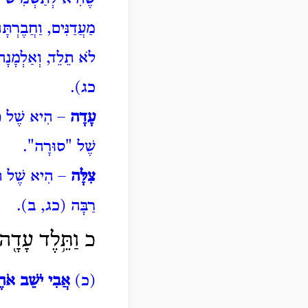
מַעֲדַנִּים, וַחֲבֶרְתָּ
לֹא תֵלֵד, וְאַלְמָנ
כג).
עָדָה
– הִיא שֶׁל פְּרִ
שֶׁל "סוּרָה".
צִלָּה
– הִיא שֶׁל תַּשְ
רַבָּה (כג, ב).
כ וַתֵּ֥לֶד עָדָ֖ה
(כ)
אֲבִי יֹשֵׁב אֹה