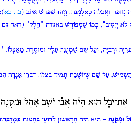
הּ נְזוּפָה וַאֲבֵלָה כְאַלְמָנָה. וְזֶהוּ שֶׁפֵּרַשׁ אִיּוֹב (
כד, כא
):
ָה לֹא יְיֵטִיב", כְּמוֹ שֶׁמְּפוֹרָשׁ בְּאַגָּדַת "חֵלֶק" (ר
יָּה וּרְבִיָּה, וְעַל שֵׁם שֶׁמְּגֻנָּה עָלָיו וּמוּסֶרֶת מֵאֶצְלוֹ: "
ׁמִישׁ, עַל שֵׁם שֶׁיּוֹשֶׁבֶת תָּמִיד בְּצִלּוֹ. דִּבְרֵי אַגָּדָה הֵ
 אֶת־יָבָ֑ל ה֣וּא הָיָ֔ה אֲבִ֕י יֹשֵׁ֥ב אֹ֖הֶל וּמִקְנֶֽה׃
ֶל וּמִקְנֶה
– הוּא הָיָה הָרִאשׁוֹן לְרוֹעֵי בְּהֵמוֹת בַּמִּדְבָּרוֹ