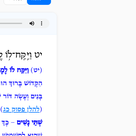
יט וַיִּֽקַּֽח־ל֥וֹ 
(יט)
וַיִּקַּח לוֹ לֶמֶ
הַקָּדוֹשׁ בָּרוּךְ הו
בָּנִים וְעָשָׂה דּוֹר 
(
להלן פסוק כג
).
שְׁתֵּי נָשִׁים
– כָּךְ הָ
שֶׁהִיא לְתַשְׁמִישׁ מַ