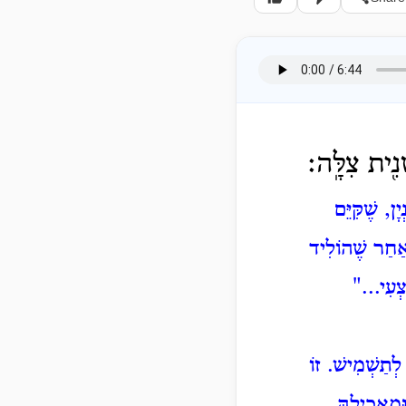
ֵנִ֖ית צִלָּֽה׃
, שֶׁקִּיֵּם
אַחַר שֶׁהוֹלִיד
צְעִי..."
לְתַשְׁמִישׁ. זוֹ
ּמַאֲכִילָהּ