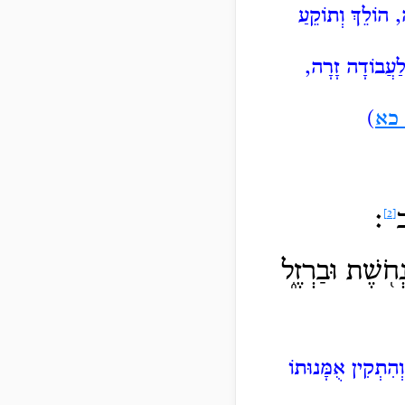
 הוֹלֵךְ וְתוֹקֵעַ
עֲבוֹדָה זָרָה,
 כא
)
ב
׃
[2]
ֹ֖שֶׁת וּבַרְזֶ֑ל
הִתְקִין אֻמָּנוּתוֹ