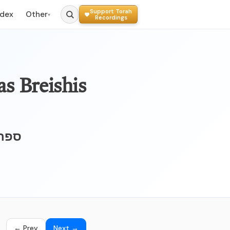
Support Torah
ndex
Other
▾
Recordings
as Breishis
ספר 
← Prev
Next →