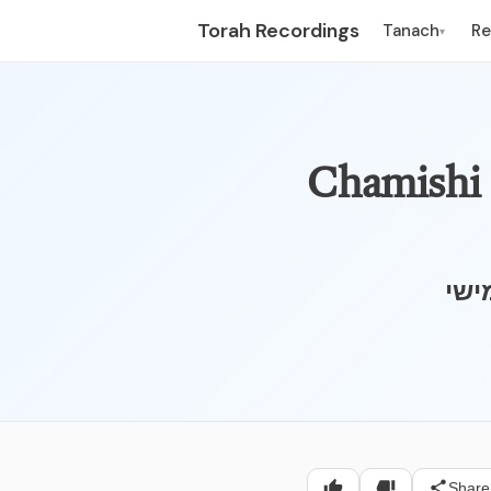
Torah Recordings
Tanach
R
▾
Chamishi -
ישי
Share