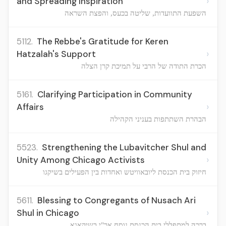
›
and Spreading Inspiration
השפעת התוועדות, שליטה בכעס, והפצת השראה
5112.
The Rebbe's Gratitude for Keren
›
Hatzalah's Support
הכרת התודה של הרבי על תמיכת קרן הצלה
5161.
Clarifying Participation in Community
›
Affairs
הבהרת השתתפות בעניני הקהילה
5523.
Strengthening the Lubavitcher Shul and
›
Unity Among Chicago Activists
חיזוק בית הכנסת ליובאוויטש ואחדות בין הפעילים בשיקגו
5611.
Blessing to Congregants of Nusach Ari
›
Shul in Chicago
ברכה למתפללי בית הכנסת נוסח אר"י בשיקאגא