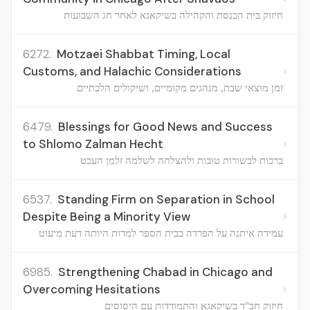
חיזוק בית הכנסת והקהילה בשיקאגא לאחר חג השבועות
6272.
Motzaei Shabbat Timing, Local
›
Customs, and Halachic Considerations
זמן מוצאי שבת, מנהגים מקומיים, ושיקולים הלכתיים
6479.
Blessings for Good News and Success
›
to Shlomo Zalman Hecht
ברכות לבשורות טובות ולהצלחה לשלמה זלמן העכט
6537.
Standing Firm on Separation in School
›
Despite Being a Minority View
עמידה איתנה על הפרדה בבית הספר למרות היותה דעת מיעוט
6985.
Strengthening Chabad in Chicago and
›
Overcoming Hesitations
חיזוק חב"ד בשיקאגא והתמודדות עם היסוסים