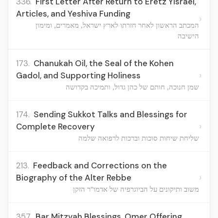
336.
First Letter After Return to Eretz Yisrael,
Articles, and Yeshiva Funding
›
המכתב הראשון לאחר חזרתו לארץ ישראל, מאמרים, ומימון
הישיבה
173.
Chanukah Oil, the Seal of the Kohen
›
Gadol, and Supporting Holiness
שמן חנוכה, חותם של כהן גדול, ותמיכה בקדושה
174.
Sending Sukkot Talks and Blessings for
›
Complete Recovery
שליחת שיחות סוכות וברכות לרפואה שלמה
213.
Feedback and Corrections on the
›
Biography of the Alter Rebbe
משוב ותיקונים על הביוגרפיה של אדמו"ר הזקן
357.
Bar Mitzvah Blessings, Omer Offering,