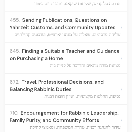
הדרכה על קדיש, שליחות שיקאגו, וחוברת יום כיפור
455.
Sending Publications, Questions on
›
Yahrzeit Customs, and Community Updates
שליחת פרסומים, שאלות על מנהגי יארצייט, ועדכונים קהילתיים
645.
Finding a Suitable Teacher and Guidance
›
on Purchasing a Home
מציאת מורה מתאים והדרכה על קניית בית
672.
Travel, Professional Decisions, and
›
Balancing Rabbinic Duties
נסיעה, החלטות מקצועיות, ואיזון חובות רבנות
710.
Encouragement for Rabbinic Leadership,
›
Family Purity, and Community Efforts
עידוד להנהגה רבנית, טהרת המשפחה, ומאמצי קהילה