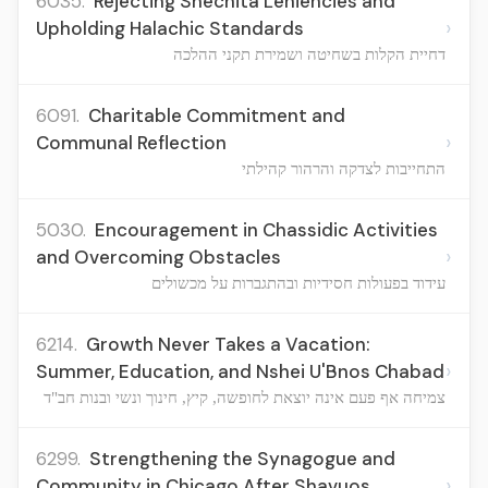
6035.
Rejecting Shechita Leniencies and
›
Upholding Halachic Standards
דחיית הקלות בשחיטה ושמירת תקני ההלכה
6091.
Charitable Commitment and
›
Communal Reflection
התחייבות לצדקה והרהור קהילתי
5030.
Encouragement in Chassidic Activities
›
and Overcoming Obstacles
עידוד בפעולות חסידיות ובהתגברות על מכשולים
6214.
Growth Never Takes a Vacation:
›
Summer, Education, and Nshei U'Bnos Chabad
צמיחה אף פעם אינה יוצאת לחופשה, קיץ, חינוך ונשי ובנות חב"ד
6299.
Strengthening the Synagogue and
›
Community in Chicago After Shavuos