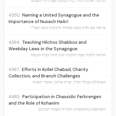
הדרכה לארגון החדר, בית הכנסת ופעילויות הקעמפ
4350.
Naming a United Synagogue and the
›
Importance of Nusach HaAri
קריאת שם לבית כנסת מאוחד וחשיבות נוסח האר"י
4364.
Teaching Hilchos Shabbos and
›
Weekday Laws in the Synagogue
הוראת הלכות שבת והלכות ימות החול בבית הכנסת
4367.
Efforts in Kollel Chabad, Charity
›
Collection, and Branch Challenges
השתדלות בכולל חב"ד, גביית צדקה, ואתגרי הסניף
4485.
Participation in Chassidic Farbrengen
›
and the Role of Kohanim
השתתפות בהתוועדות חסידית ותפקיד הכהנים