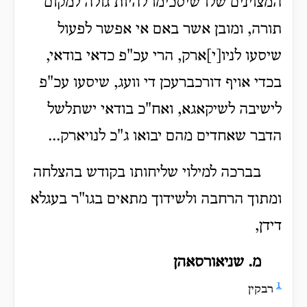
המצוינים שלו שיסכימו להיות גולה למקום
תורה, ומובן אשר באם אי אפשר לפעול
שיסעו לניו[י]ארק, הרי עכ"פ כדאי בודאי,
בכדי אויף דורכברעכן די וועג, שיסעו עכ"פ
לישיבה לשיקאגא, ואח"כ בודאי ישתלשל
הדבר שאחדים מהם יבואו ג"כ לנויארק...
בברכה למילוי שליחותו בקודש בהצלחה
ומתוך הרחבה ולשידוך מתאים בגו"ר בעגלא
דידן,
מ. שניאורסאהן
1
רבקין