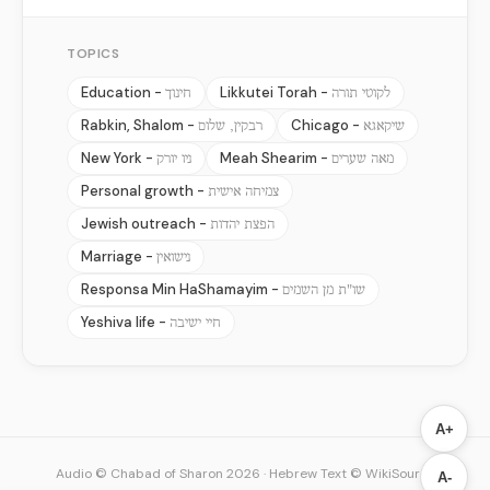
TOPICS
Education -
Likkutei Torah -
לקוטי תורה
חינוך
Rabkin, Shalom -
Chicago -
שיקאגא
רבקין, שלום
New York -
Meah Shearim -
מאה שערים
ניו יורק
Personal growth -
צמיחה אישית
Jewish outreach -
הפצת יהדות
Marriage -
נישואין
Responsa Min HaShamayim -
שו"ת מן השמים
Yeshiva life -
חיי ישיבה
A+
Audio © Chabad of Sharon 2026
·
Hebrew Text © WikiSource
A-