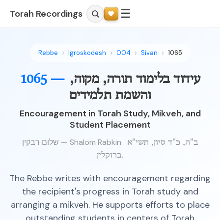
☰
Torah Recordings
Rebbe
Igroskodesh
004
Sivan
1065
עידוד בלימוד תורה, מקוה,
1065 —
והשמת תלמידים
Encouragement in Torah Study, Mikveh, and
Student Placement
שלום רבקין — Shalom Rabkin
ב"ה, כ"ד סיון, תשי"א
ברוקלין.
The Rebbe writes with encouragement regarding
the recipient's progress in Torah study and
arranging a mikveh. He supports efforts to place
outstanding students in centers of Torah