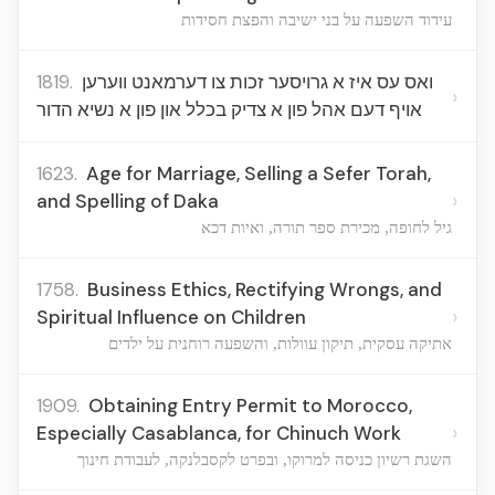
עידוד השפעה על בני ישיבה והפצת חסידות
1819.
ואס עס איז א גרויסער זכות צו דערמאנט ווערען
›
אויף דעם אהל פון א צדיק בכלל און פון א נשיא הדור
1623.
Age for Marriage, Selling a Sefer Torah,
›
and Spelling of Daka
גיל לחופה, מכירת ספר תורה, ואיות דכא
1758.
Business Ethics, Rectifying Wrongs, and
›
Spiritual Influence on Children
אתיקה עסקית, תיקון עוולות, והשפעה רוחנית על ילדים
1909.
Obtaining Entry Permit to Morocco,
›
Especially Casablanca, for Chinuch Work
השגת רשיון כניסה למרוקו, ובפרט לקסבלנקה, לעבודת חינוך