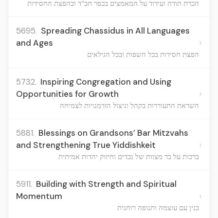
הכרת תודה ועידוד על המאמצים בכפר חב"ד ובהפצת החסידות
5695.
Spreading Chassidus in All Languages
›
and Ages
הפצת חסידות בכל השפות ובכל הגילאים
5732.
Inspiring Congregation and Using
›
Opportunities for Growth
השראת התעוררות בקהל וניצול הזדמנויות לצמיחה
5881.
Blessings on Grandsons’ Bar Mitzvahs
›
and Strengthening True Yiddishkeit
ברכות על בר מצוות של נכדים וחיזוק יהדות אמיתית
5911.
Building with Strength and Spiritual
›
Momentum
בנין עם עוצמה ותנופה רוחנית