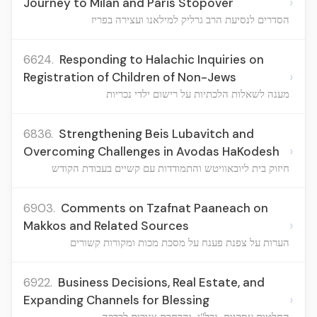
›
Journey to Milan and Paris Stopover
הסדרים לנסיעת הרב גרליק למילאנו ועצירה בפריז
6624.
Responding to Halachic Inquiries on
›
Registration of Children of Non-Jews
מענה לשאלות הלכתיות על רישום ילדי נכריות
6836.
Strengthening Beis Lubavitch and
›
Overcoming Challenges in Avodas HaKodesh
חיזוק בית ליובאוויטש והתמודדות עם קשיים בעבודת הקודש
6903.
Comments on Tzafnat Paaneach on
›
Makkos and Related Sources
הערות על צפנת פענח על מסכת מכות ומקורות קשורים
6922.
Business Decisions, Real Estate, and
›
Expanding Channels for Blessing
החלטות עסקיות, נדל"ן, והרחבת צנורות לברכה