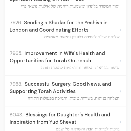
יסוד המשרד בלונדון ומשמעות רוחנית של אילנות נושאי פרי
7926.
Sending a Shadar for the Yeshiva in
›
London and Coordinating Efforts
שליחת שד"ר לישיבה בלונדון ותיאום מאמצים
7965.
Improvement in Wife's Health and
›
Opportunities for Torah Outreach
שיפור בבריאות האשה והזדמנויות להפצת תורה
7968.
Successful Surgery, Good News, and
›
Supporting Torah Activities
הצלחה בניתוח, בשורות טובות, ותמיכה בפעולות התורה
8043.
Blessings for Daughter's Health and
›
Inspiration from Yud Shevat
ברכות לבריאות הבת והשראה מי' שבט