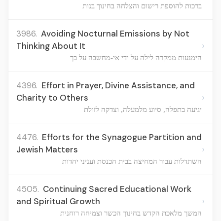
ברכות להוספת רישום והצלחה בחינוך בנות
3986.
Avoiding Nocturnal Emissions by Not
›
Thinking About It
הימנעות ממקרה לילה על ידי אי-מחשבה על כך
4396.
Effort in Prayer, Divine Assistance, and
›
Charity to Others
יגיעה בתפלה, סיוע מלמעלה, וצדקה לזולת
4476.
Efforts for the Synagogue Partition and
›
Jewish Matters
השתדלות עבור המחיצה בבית הכנסת ועניני יהדות
4505.
Continuing Sacred Educational Work
›
and Spiritual Growth
המשך מלאכת הקדש בחינוך הכשר וצמיחה רוחנית