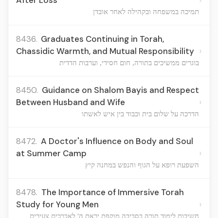
After Loss
תמיכה במשפחה ובקהילה לאחר אובדן
8436.
Graduates Continuing in Torah,
›
Chassidic Warmth, and Mutual Responsibility
בוגרים ממשיכים בתורה, חום חסידי, וערבות הדדית
8450.
Guidance on Shalom Bayis and Respect
›
Between Husband and Wife
הדרכה על שלום בית וכבוד בין איש לאשתו
8472.
A Doctor's Influence on Body and Soul
›
at Summer Camp
השפעת רופא על הגוף והנפש במחנה קיץ
8478.
The Importance of Immersive Torah
›
Study for Young Men
חשיבות לימוד תורה בסביבה מוקפת יראת ה' לאברכים צעירים