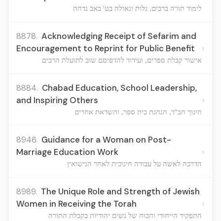
לימוד תורה ברבים, גלות וגאולה בט' באב נדחה
8878.
Acknowledging Receipt of Sefarim and
›
Encouragement to Reprint for Public Benefit
אישור קבלת ספרים, ועידוד להדפיסם שוב לתועלת הרבים
8884.
Chabad Education, School Leadership,
›
and Inspiring Others
חינוך חב"ד, הנהגת בית ספר, והשראת אחרים
8946.
Guidance for a Woman on Post-
›
Marriage Education Work
הדרכה לאשה על עבודה חינוכית לאחר הנישואין
8989.
The Unique Role and Strength of Jewish
›
Women in Receiving the Torah
התפקיד הייחודי והכוח של נשים יהודיות בקבלת התורה