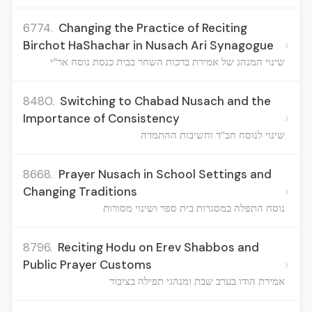
6774.
Changing the Practice of Reciting
›
Birchot HaShachar in Nusach Ari Synagogue
שינוי המנהג של אמירת ברכות השחר בבית כנסת נוסח אר"י
8480.
Switching to Chabad Nusach and the
›
Importance of Consistency
שינוי לנוסח חב"ד וחשיבות ההתמדה
8668.
Prayer Nusach in School Settings and
›
Changing Traditions
נוסח התפלה במסגרות בית ספר ושינוי מסורות
8796.
Reciting Hodu on Erev Shabbos and
›
Public Prayer Customs
אמירת הודו בערב שבת ומנהגי תפילה בציבור