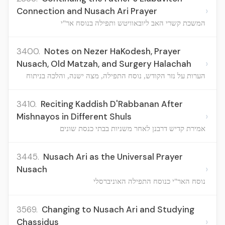
›
Connection and Nusach Ari Prayer
המשכת קשרי האב ליובאוויטש ותפילה בנוסח אר"י
3400.
Notes on Nezer HaKodesh, Prayer
›
Nusach, Old Matzah, and Surgery Halachah
הערות על נזר הקודש, נוסח התפילה, מצה ישנה, והלכה בניתוח
3410.
Reciting Kaddish D'Rabbanan After
›
Mishnayos in Different Shuls
אמירת קדיש דרבנן לאחר משניות בבתי כנסת שונים
3445.
Nusach Ari as the Universal Prayer
›
Nusach
נוסח האר"י כנוסח התפילה האוניברסלי
3569.
Changing to Nusach Ari and Studying
›
Chassidus