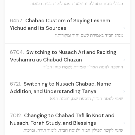
הבדלי נוסח התפילה והימנעות ממחלוקות בבית הכנסת
6457.
Chabad Custom of Saying Leshem
›
Yichud and Its Sources
מנהג חב"ד באמירת לשם יחוד ומקורותיו
6704.
Switching to Nusach Ari and Reciting
›
Veshamru as Chabad Chazan
החלפה לנוסח האר"י ואמירת וְשָׁמְרוּ כחזן חב"ד
6721.
Switching to Nusach Chabad, Name
›
Addition, and Understanding Tanya
שינוי לנוסח חב"ד, הוספת שם, והבנת תניא
7012.
Changing to Chabad Tefillin Knot and
›
Nusach, Torah Study, and Blessings
שינוי לקשר תפילין חב"ד ולנוסח חב"ד, לימוד תורה, וברכות