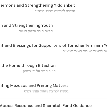
ermons and Strengthening Yiddishkeit
הדרכה לדרשות וחיזוק היהדות
h and Strengthening Youth
הפצת תורה וחיזוק הנוער
 and Blessings for Supporters of Tomchei Temimim Y
ות לתומכי ישיבות תומכי תמימים
 the Home through Bitachon
חיזוק הבית על ידי בטחון
iting Mezuzos and Printing Matters
בקשה לכתיבת מזוזות ועניני דפוס
 Appeal Response and Shemitah Fund Guidance