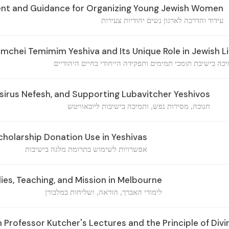
t and Guidance for Organizing Young Jewish Women
עידוד והדרכה לארגון נשים יהודיות צעירות
chei Temimim Yeshiva and Its Unique Role in Jewish Li
כה בישיבת תומכי תמימים ותפקידה הייחודי בחיים היהודיים
irus Nefesh, and Supporting Lubavitcher Yeshivos
חנוכה, מסירות נפש, ותמיכה בישיבות ליובאוויטש
cholarship Donation Use in Yeshivas
אפשרויות לשימוש בתרומת מלגה בישיבות
ies, Teaching, and Mission in Melbourne
לימודי האברך, הוראה, ושליחות במלבורן
rofessor Kutcher's Lectures and the Principle of Divi