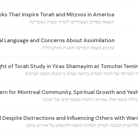
oks That Inspire Torah and Mitzvos in America
הוצאת ספרים המעוררים לתורה ומצות באמריקה
al Language and Concerns About Assimilation
שימוש בשפת המדינה ודאגות מהתבוללות
ght of Torah Study in Yiras Shamayim at Tomchei Tem
 המיוחד של לימוד התורה ביראת שמים בישיבות תומכי תמימים
rn for Montreal Community, Spiritual Growth and Yes
ילת מונטריאול, צמיחה רוחנית וסטנדרטים של ישיבה
l Despite Distractions and Influencing Others with Wa
ל בבית הכנסת למרות הסחות הדעת ולהשפיע על אחרים בחום