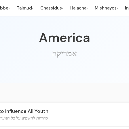
ebbe
Talmud
Chassidus
Halacha
Mishnayos
I
▾
▾
▾
▾
▾
America
אמריקה
to Influence All Youth
אחריות להשפיע על כל הנוער