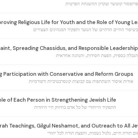
פרופסור קוטשר ועקרון ההשגחה הפרטית
roving Religious Life for Youth and the Role of Young L
בשיפור החיים הדתיים של הנוער ותפקיד המנהיגים הצעירים
raint, Spreading Chassidus, and Responsible Leadership
הגבלה כספית, הפצת חסידות, והנהגה אחראית
g Participation with Conservative and Reform Groups
אודות איסור השתתפות עם קבוצות קונסרבטיביות ורפורמיות
le of Each Person in Strengthening Jewish Life
התפקיד הייחודי של כל אדם בחיזוק חיי היהדות
orah Teachings, Gilgul Neshamot, and Outreach to All J
ם תורת חיים, גלגול נשמות, והפצת תורה לכל יהודי