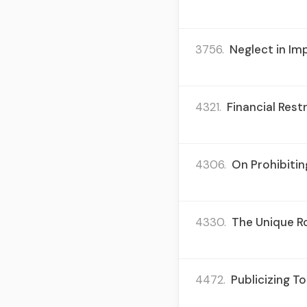
3756.
Neglect in Imp
4321.
Financial Rest
4306.
On Prohibitin
4330.
The Unique Ro
4472.
Publicizing T