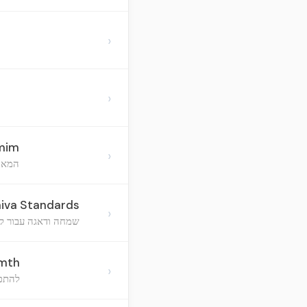
›
›
imim
›
המאור
hiva Standards
›
שמחה ודאגה עבור קה
rmth
›
להתפל