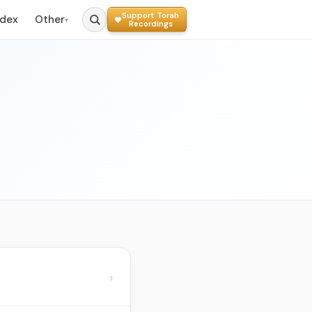
Support Torah
ndex
Other
▾
Recordings
›