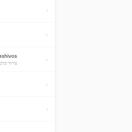
›
›
eshivos
›
עידוד וברכ
›
›