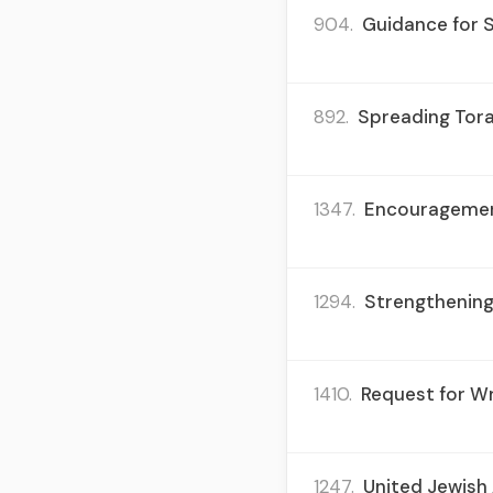
904.
Guidance for S
892.
Spreading Tora
1347.
Encouragement
1294.
Strengthening
1410.
Request for Wr
1247.
United Jewish