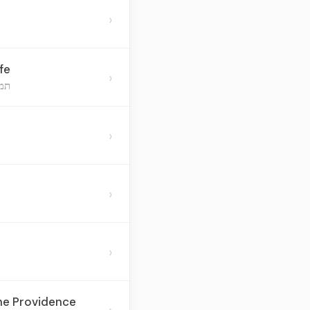
›
fe
›
תמי
›
›
›
ne Providence
›