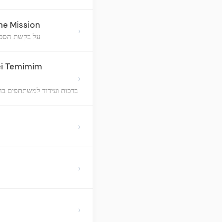
he Mission
›
על בקשת הסכמה
ei Temimim
›
ברכות ועידוד למשתתפים בח
›
›
›