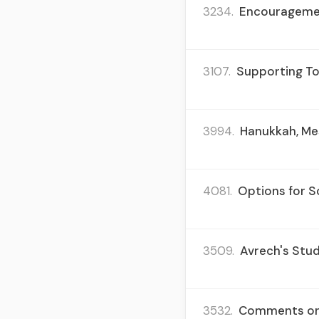
3234.
Encouragemen
3107.
Supporting Tom
3994.
Hanukkah, Mes
4081.
Options for S
3509.
Avrech's Stud
3532.
Comments on P