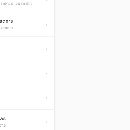
הערות על הרצאות 
eaders
›
העזובה 
›
›
›
ews
›
פרסו