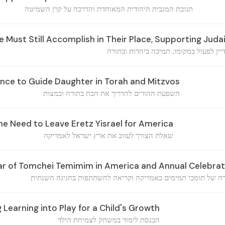
תגובת המגבית היהודית המאוחדת והדרכה על קרן השמיטה
 Must Still Accomplish in Their Place, Supporting Jud
ין לפעול במקומו, תמיכה ביהדות ובתורה
ence to Guide Daughter in Torah and Mitzvos
השפעת ההורים להדריך את הבת בתורה ובמצות
e Need to Leave Eretz Yisrael for America
שאלת הצורך לעזוב את ארץ ישראל לאמריקה
ar of Tomchei Temimim in America and Annual Celebrat
 של תומכי תמימים באמריקה וקריאה להשתתפות בחגיגה השנתית
 Learning into Play for a Child's Growth
הכנסת לימוד במשחק לצמיחת הילד