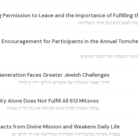
Permission to Leave and the Importance of Fulfilling t
 לעזוב וחשיבות מילוי השליחות
 Encouragement for Participants in the Annual Tomch
גיגה השנתית של תומכי תמימים
eneration Faces Greater Jewish Challenges
הדור הצעיר מתמודד עם אתגרים גדולים יותר ביהדות
ty Alone Does Not Fulfill All 613 Mitzvos
צדקה גשמית לבדה אינה מקיימת את כל תרי"ג מצוות
acts from Divine Mission and Weakens Daily Life
עצבות מסיחה מהשליחות האלוקית ומחלישה את חיי היום יום