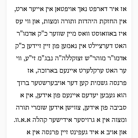
אז איר דארפט נאך אויפטאן אין אייער ארט,
אין החזקת היהדות ותורה ומצות, און ווי עס
איז באוואוסט וואס מיין שווער כ"ק אדמו"ר
האט דערציילט אין נאמען פון זיין זיידען כ"ק
אדמו"ר מוהר"ש זצוקללה"ה נבג"מ זי"ע, ווי
ער האט ערקלערט איינעם בארוכה, אז
פרנסה גשמית קען דער אויבערשטער ברוך
הוא געבען יעדעם איינעם פון אידען, אין א
סביבה פון אידען, צווישן אידען שומרי תורה
ומצוה אין א גרויסער אידישער קהלה א.א.וו.
און אויב א איד געפינט זיין פרנסה אין א