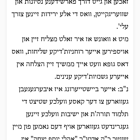
זאכען און גייט דורך פארשידענע נסיונות און
שוועריגקייטן, וואס די אלע ירידות זיינען צורך
עלי'.
מיט א וואונש אז איר זאלט מצליח זיין און
אויספירען אייער רוחניות'דיקע שליחות, וואס
דאס גופא וועט אייך ממשיך זיין הצלחה אין
אייערע גשמיות'דיקע ענינים.
נ"ב: אייער ביישטייערונג איז איבערגעגעבן
געווארען צו דער קאסע וועלכע שטיצט די
תלמוד תורה'ת און ישיבות וועלכע זיינען
געגרינדעט געווארען אויף דעם נאמען פון מיין
שווער כ"ק אדמו"ר "אהלי יוסף יצחק" אין