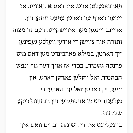
פארוואגעלטן ארט, איז דאס א באווייז, אז
זיכער דארף ער דארטן עפעס מתקן זיין,
אריינבריינגען מער אידישקייט, דעם נר מצוה
ותורה אור צווישן די אידען וועלכע געפינען
זיך דארטן, במילא פארבינדט מען דאס מיט
פרנסה גשמית, בכדי אז אויך דער גוף ונפש
הבהמית זאל וועלען פארען דארט, און
זייענדיק דארטן זאל ער האבען די
געלעגנהייט צו אויספירען זיין רוחניות'דיקע
שליחות.
בייגעלייגט איז די רשימת דברים וואס איך