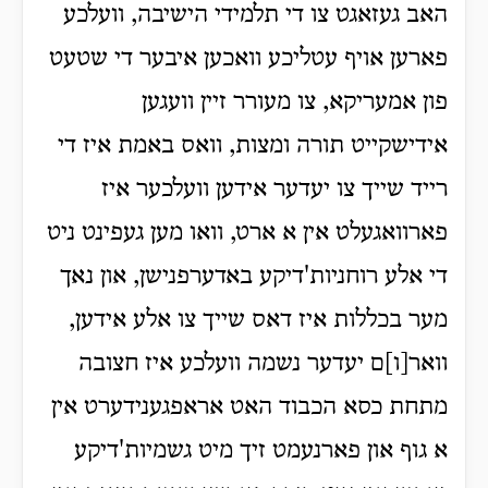
האב געזאגט צו די תלמידי הישיבה, וועלכע
פארען אויף עטליכע וואכען איבער די שטעט
פון אמעריקא, צו מעורר זיין וועגען
אידישקייט תורה ומצות, וואס באמת איז די
רייד שייך צו יעדער אידען וועלכער איז
פארוואגעלט אין א ארט, וואו מען געפינט ניט
די אלע רוחניות'דיקע באדערפנישן, און נאך
מער בכללות איז דאס שייך צו אלע אידען,
וואר[ו]ם יעדער נשמה וועלכע איז חצובה
מתחת כסא הכבוד האט אראפגענידערט אין
א גוף און פארנעמט זיך מיט גשמיות'דיקע