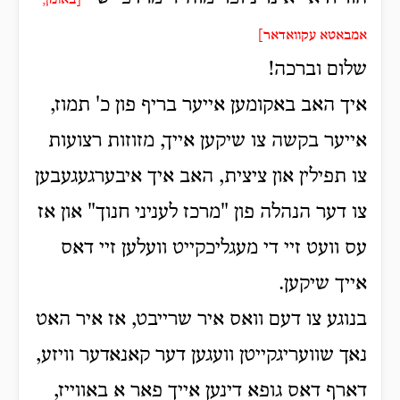
[באומן,
אמבאטא עקוואדאר]
שלום וברכה!
איך האב באקומען אייער בריף פון כ' תמוז,
אייער בקשה צו שיקען אייך, מזוזות רצועות
צו תפילין און ציצית, האב איך איבערגעגעבען
צו דער הנהלה פון "מרכז לעניני חנוך" און אז
עס וועט זיי די מעגליכקייט וועלען זיי דאס
אייך שיקען.
בנוגע צו דעם וואס איר שרייבט, אז איר האט
נאך שוועריגקייטן וועגען דער קאנאדער וויזע,
דארף דאס גופא דינען אייך פאר א באווייז,