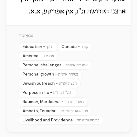
ארצנו הקדושה ת"ו, אין אפריקע, א.א.
TOPICS
Education -
Canada -
קנדה
חינוך
America -
אמריקה
Personal challenges -
אתגרים אישיים
Personal growth -
צמיחה אישית
Jewish outreach -
הפצת יהדות
Purpose in life -
תכלית בחיים
Bauman, Mordechai -
באומן, מרדכי
Ambato, Ecuador -
אמבאטא עקוואדאר
Livelihood and Providence -
פרנסה והשגחה