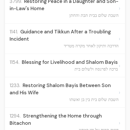
3799.
Restoring Peace in a Daughter and Son-
›
in-Law's Home
השבת שלום בבית הבת והחתן
1141.
Guidance and Tikkun After a Troubling
›
Incident
הדרכה ותיקון לאחר מקרה מטריד
1154.
Blessing for Livelihood and Shalom Bayis
›
ברכה לפרנסה ולשלום בית
1233.
Restoring Shalom Bayis Between Son
›
and His Wife
השבת שלום בית בין בן ואשתו
1294.
Strengthening the Home through
›
Bitachon
חיזוק הבית על ידי בטחון