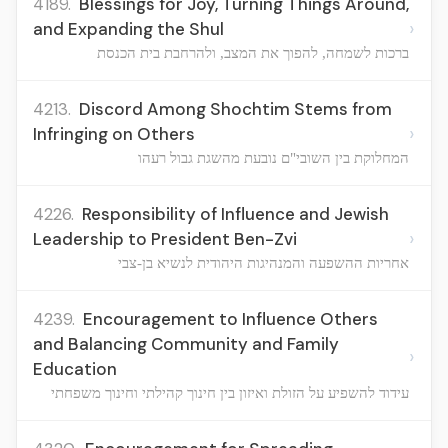
4189.
Blessings for Joy, Turning Things Around,
›
and Expanding the Shul
ברכות לשמחה, להפוך את המצב, ולהרחבת בית הכנסת
4213.
Discord Among Shochtim Stems from
›
Infringing on Others
המחלוקת בין השובי"ם נובעת מהשגת גבול רעהו
4226.
Responsibility of Influence and Jewish
›
Leadership to President Ben-Zvi
אחריות ההשפעה והמנהיגות היהודית לנשיא בן-צבי
4239.
Encouragement to Influence Others
and Balancing Community and Family
›
Education
עידוד להשפיע על הזולת ואיזון בין חינוך קהילתי וחינוך משפחתי