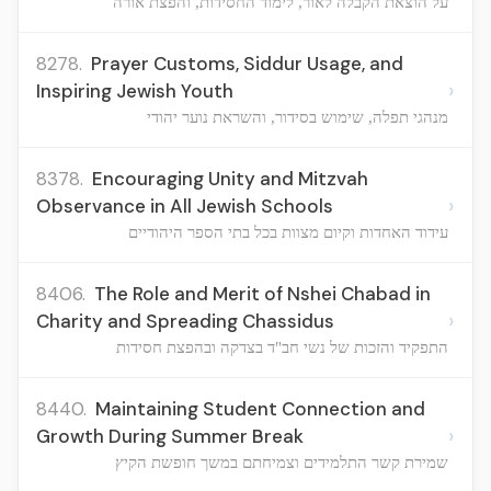
על הוצאת הקבלה לאור, לימוד החסידות, והפצת אורה
8278.
Prayer Customs, Siddur Usage, and
›
Inspiring Jewish Youth
מנהגי תפלה, שימוש בסידור, והשראת נוער יהודי
8378.
Encouraging Unity and Mitzvah
›
Observance in All Jewish Schools
עידוד האחדות וקיום מצוות בכל בתי הספר היהודיים
8406.
The Role and Merit of Nshei Chabad in
›
Charity and Spreading Chassidus
התפקיד והזכות של נשי חב"ד בצדקה ובהפצת חסידות
8440.
Maintaining Student Connection and
›
Growth During Summer Break
שמירת קשר התלמידים וצמיחתם במשך חופשת הקיץ