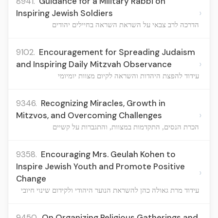
8941.
Guidance for a Military Rabbi on
›
Inspiring Jewish Soldiers
הדרכה לרב צבאי על השראת השראה בחיילים יהודים
9102.
Encouragement for Spreading Judaism
›
and Inspiring Daily Mitzvah Observance
עידוד להפצת היהדות והשראה לקיום מצוות יומיומי
9346.
Recognizing Miracles, Growth in
›
Mitzvos, and Overcoming Challenges
הכרת הנסים, התקדמות במצוות, והתגברות על קשיים
9358.
Encouraging Mrs. Geulah Kohen to
Inspire Jewish Youth and Promote Positive
›
Change
עידוד מרת גאולה כהן להשראת הנוער היהודי ולקידום שינוי חיובי
9450.
On Organizing Religious Gatherings and