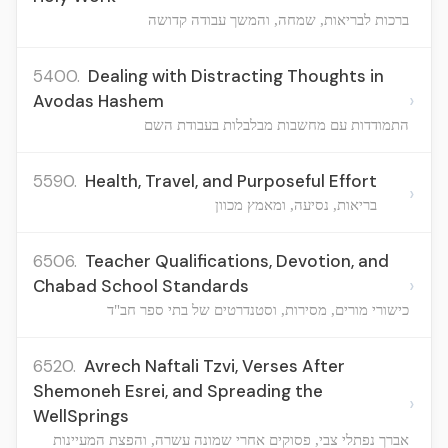
ברכות לבריאות, שמחה, והמשך עבודה קדושה
5400.
Dealing with Distracting Thoughts in
›
Avodas Hashem
התמודדות עם מחשבות מבלבלות בעבודת השם
5590.
Health, Travel, and Purposeful Effort
›
בריאות, נסיעה, ומאמץ מכוון
6506.
Teacher Qualifications, Devotion, and
›
Chabad School Standards
כישורי מורים, מסירות, וסטנדרטים של בתי ספר חב"ד
6520.
Avrech Naftali Tzvi, Verses After
Shemoneh Esrei, and Spreading the
›
WellSprings
אברך נפתלי צבי, פסוקים אחרי שמונה עשרה, והפצת המעיינות