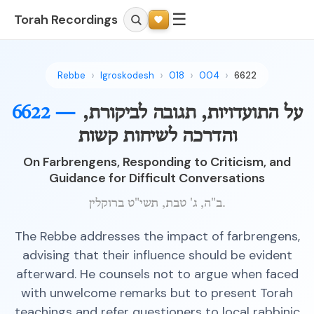
☰
Torah Recordings
Rebbe
Igroskodesh
018
004
6622
על התועדויות, תגובה לביקורת,
6622 —
והדרכה לשיחות קשות
On Farbrengens, Responding to Criticism, and
Guidance for Difficult Conversations
ב"ה, ג' טבת, תשי"ט ברוקלין.
The Rebbe addresses the impact of farbrengens,
advising that their influence should be evident
afterward. He counsels not to argue when faced
with unwelcome remarks but to present Torah
teachings and refer questioners to local rabbinic