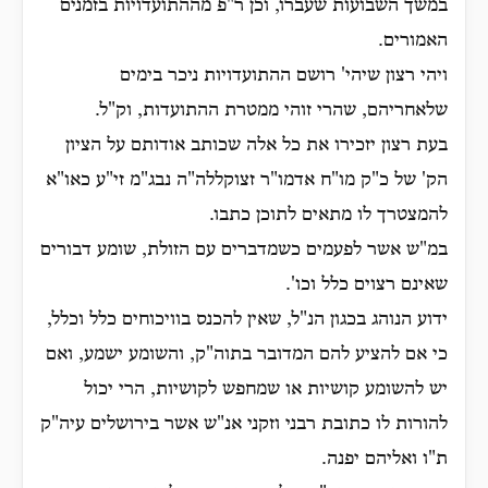
במשך השבועות שעברו, וכן ר"פ מההתועדויות בזמנים
האמורים.
ויהי רצון שיהי' רושם ההתועדויות ניכר בימים
שלאחריהם, שהרי זוהי ממטרת ההתועדות, וק"ל.
בעת רצון יזכירו את כל אלה שכותב אודותם על הציון
הק' של כ"ק מו"ח אדמו"ר זצוקללה"ה נבג"מ זי"ע כאו"א
להמצטרך לו מתאים לתוכן כתבו.
במ"ש אשר לפעמים כשמדברים עם הזולת, שומע דבורים
שאינם רצוים כלל וכו'.
ידוע הנוהג בכגון הנ"ל, שאין להכנס בוויכוחים כלל וכלל,
כי אם להציע להם המדובר בתוה"ק, והשומע ישמע, ואם
יש להשומע קושיות או שמחפש לקושיות, הרי יכול
להורות לו כתובת רבני וזקני אנ"ש אשר בירושלים עיה"ק
ת"ו ואליהם יפנה.