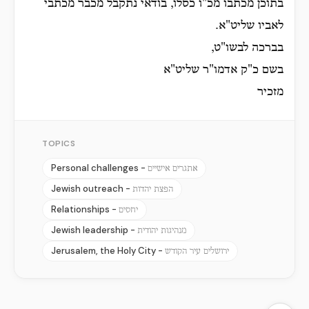
בתוכן מכתבו מכ"ו כסלו, בודאי נתקבל מכבר מכתבי
לאביו שליט"א.
בברכה לבשו"ט,
בשם כ"ק אדמו"ר שליט"א
מזכיר
TOPICS
Personal challenges -
אתגרים אישיים
Jewish outreach -
הפצת יהדות
Relationships -
יחסים
Jewish leadership -
מנהיגות יהודית
Jerusalem, the Holy City -
ירושלים עיר הקודש