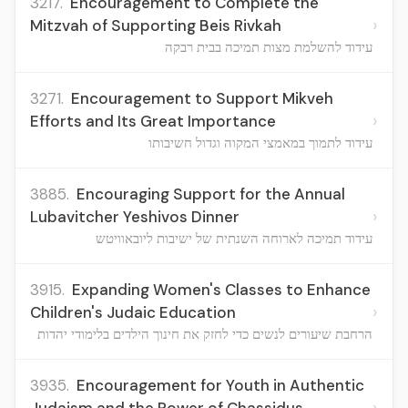
3217.
Encouragement to Complete the
›
Mitzvah of Supporting Beis Rivkah
עידוד להשלמת מצות תמיכה בבית רבקה
3271.
Encouragement to Support Mikveh
›
Efforts and Its Great Importance
עידוד לתמוך במאמצי המקוה וגדול חשיבותו
3885.
Encouraging Support for the Annual
›
Lubavitcher Yeshivos Dinner
עידוד תמיכה לארוחה השנתית של ישיבות ליובאוויטש
3915.
Expanding Women's Classes to Enhance
›
Children's Judaic Education
הרחבת שיעורים לנשים כדי לחזק את חינוך הילדים בלימודי יהדות
3935.
Encouragement for Youth in Authentic
›