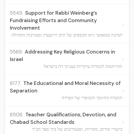
5549.
Support for Rabbi Weinberg’s
Fundraising Efforts and Community
›
Involvement
תמיכה במאמצי גיוס הכספים של הרב וויינבערג ומעורבות הקהילה
5569.
Addressing Key Religious Concerns in
›
Israel
התייחסות לנקודות עיקריות בענייני דת בישראל
6177.
The Educational and Moral Necessity of
›
Separation
ההכרח החינוכי והמוסרי של הפרדה
6506.
Teacher Qualifications, Devotion, and
›
Chabad School Standards
כישורי מורים, מסירות, וסטנדרטים של בתי ספר חב"ד