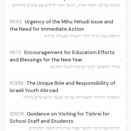
ברכות פורים, לימוד תורה, וחינוך יהודי לילדים עם צרכים מיוחדים
9943.
Urgency of the Mihu Yehudi Issue and
›
the Need for Immediate Action
דחיפות ענין מיהו יהודי והצורך בפעולה מיידית
9972.
Encouragement for Education Efforts
›
and Blessings for the New Year
עידוד למאמצי חינוך וברכות לשנה החדשה
10358.
The Unique Role and Responsibility of
›
Israeli Youth Abroad
התפקיד הייחודי והאחריות של בני הנוער הישראלים בחו"ל
10906.
Guidance on Visiting for Tishrei for
›
School Staff and Students
הדרכה על ביקור לתשרי עבור צוות בית הספר ותלמידים