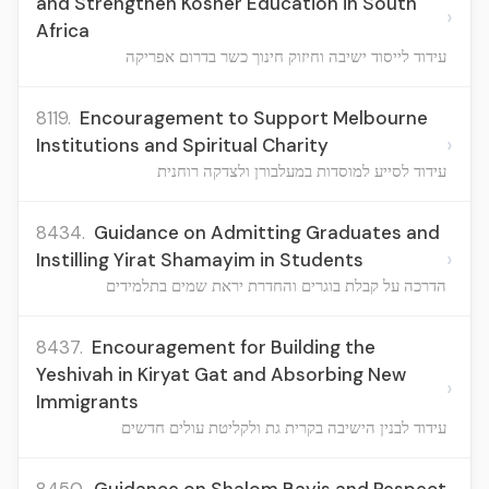
and Strengthen Kosher Education in South
›
Africa
עידוד לייסוד ישיבה וחיזוק חינוך כשר בדרום אפריקה
8119.
Encouragement to Support Melbourne
›
Institutions and Spiritual Charity
עידוד לסייע למוסדות במעלבורן ולצדקה רוחנית
8434.
Guidance on Admitting Graduates and
›
Instilling Yirat Shamayim in Students
הדרכה על קבלת בוגרים והחדרת יראת שמים בתלמידים
8437.
Encouragement for Building the
Yeshivah in Kiryat Gat and Absorbing New
›
Immigrants
עידוד לבנין הישיבה בקרית גת ולקליטת עולים חדשים