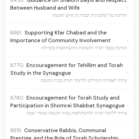
8450.
Guidance on Shalom Bayis and Respect
›
Between Husband and Wife
הדרכה על שלום בית וכבוד בין איש לאשתו
8661.
Supporting Kfar Chabad and the
›
Importance of Community Involvement
תמיכה בכפר חב"ד וחשיבות ההשתתפות בקהילה
8770.
Encouragement for Tehillim and Torah
›
Study in the Synagogue
עידוד לאמירת תהילים וללימוד תורה בבית הכנסת
8780.
Encouragement for Torah Study and
›
Participation in Shomrei Shabbat Synagogue
עידוד ללימוד תורה ולהשתתפות בבית הכנסת שומרי שבת
8819.
Conservative Rabbis, Communal
›
Prestige, and the Role of Torah Scholarship