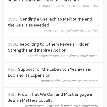
Judaism and the Power of Chassidus
עידוד לנוער ביהדות אותנטית וכוח החסידות
3953.
Sending a Shaliach to Melbourne and
›
the Qualities Needed
שליחת שליח למעלבורן ותכונות דרושות
3956.
Reporting to Others Reveals Hidden
›
Strengths and Inspires Action
הדיווח לאחרים מגלה כוחות נסתרים ומעורר לפעולה
4151.
Support for the Lubavitch Yeshivah in
›
Lod and Its Expansion
תמיכה בישיבת ליובאוויטש בלוד והרחבתה
4161.
Proof That We Can and Must Engage in
›
Jewish Matters Locally
ראיה שאפשר וגם מוכרח לעסוק בעניני יהדות במקומנו