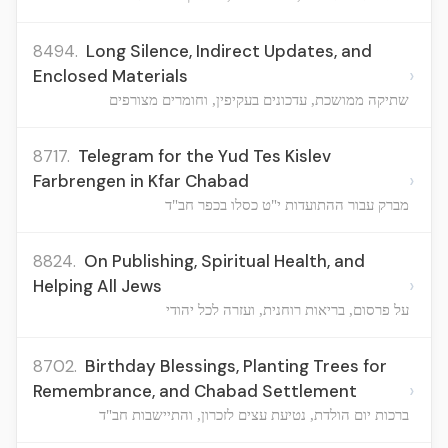
8494.
Long Silence, Indirect Updates, and
›
Enclosed Materials
שתיקה ממושכת, עדכונים בעקיפין, וחומרים מצורפים
8717.
Telegram for the Yud Tes Kislev
›
Farbrengen in Kfar Chabad
מברק עבור ההתועדות י"ט כסלו בכפר חב"ד
8824.
On Publishing, Spiritual Health, and
›
Helping All Jews
על פרסום, בריאות רוחנית, ועזרה לכל יהודי
8702.
Birthday Blessings, Planting Trees for
›
Remembrance, and Chabad Settlement
ברכות יום הולדת, נטיעת עצים לזכרון, והתיישבות חב"ד