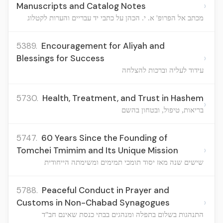
›
Manuscripts and Catalog Notes
מכתב אל הפרופ' א. י. הכהן על כתבי יד עבריים והערות לקטלוג
5389.
Encouragement for Aliyah and
›
Blessings for Success
עידוד לעליה וברכות להצלחה
5730.
Health, Treatment, and Trust in Hashem
›
בריאות, טיפול, ובטחון בהשם
5747.
60 Years Since the Founding of
›
Tomchei Tmimim and Its Unique Mission
שישים שנה מאז יסוד תומכי תמימים ומשימתה הייחודית
5788.
Peaceful Conduct in Prayer and
›
Customs in Non-Chabad Synagogues
התנהגות בשלום בתפלה ומנהגים בבתי כנסת שאינם חב"ד