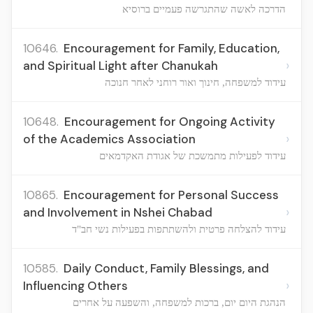
הדרכה לאשה שהתגרשה פעמיים ברוסיא
10646.
Encouragement for Family, Education,
›
and Spiritual Light after Chanukah
עידוד למשפחה, חינוך ואור רוחני לאחר חנוכה
10648.
Encouragement for Ongoing Activity
›
of the Academics Association
עידוד לפעילות מתמשכת של אגודת האקדמאים
10865.
Encouragement for Personal Success
›
and Involvement in Nshei Chabad
עידוד להצלחה פרטית ולהשתתפות בפעילות נשי חב"ד
10585.
Daily Conduct, Family Blessings, and
›
Influencing Others
הנהגת היום יום, ברכות למשפחה, והשפעה על אחרים