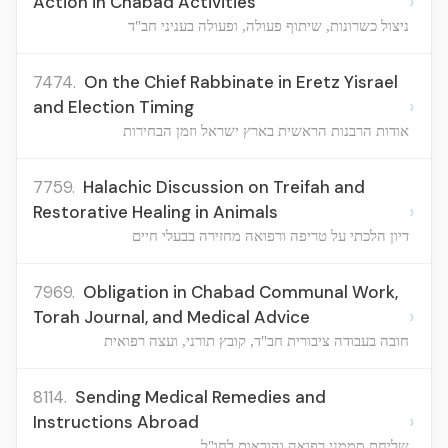
›
Action in Chabad Activities
ניצול כשרונות, שיתוף פעולה, ופעולה בעניני חב"ד
7474.
On the Chief Rabbinate in Eretz Yisrael
›
and Election Timing
אודות הרבנות הראשית בארץ ישראל וזמן הבחירות
7759.
Halachic Discussion on Treifah and
›
Restorative Healing in Animals
דיון הלכתי על טריפה ורפואה מחזירה בבעלי חיים
7969.
Obligation in Chabad Communal Work,
›
Torah Journal, and Medical Advice
חובה בעבודה ציבורית חב"ד, קובץ תורני, ועצה רפואית
8114.
Sending Medical Remedies and
›
Instructions Abroad
שליחת סממני רפואה והוראות לחו"ל