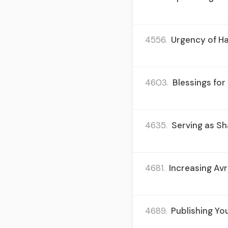
4556.
Urgency of Hal
4603.
Blessings for
4635.
Serving as Sh
4681.
Increasing Av
4689.
Publishing Yo