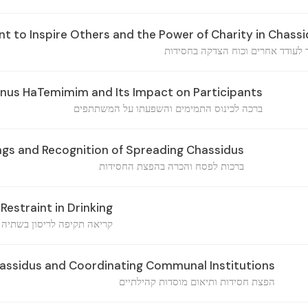
 to Inspire Others and the Power of Charity in Chass
ד לעודד אחרים וכוח הצדקה בחסידות
Kinus HaTemimim and Its Impact on Participants
ברכה לכינוס התמימים והשפעתו על המשתתפים
ngs and Recognition of Spreading Chassidus
ברכות לפסח והכרה בהפצת החסידות
 Restraint in Drinking
קריאה תקיפה לריסון בשתיה
assidus and Coordinating Communal Institutions
הפצת חסידות ותיאום מוסדות קהילתיים