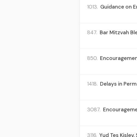
1013.
Guidance on E
847.
Bar Mitzvah Bl
850.
Encouragement 
1418.
Delays in Perm
3087.
Encouragement
3116.
Yud Tes Kislev