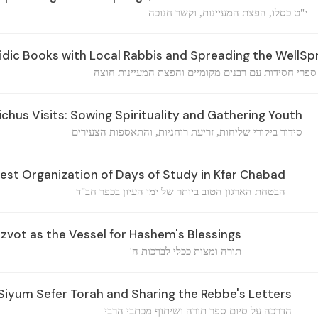
י"ט כסלו, הפצת המעיינות, וקשר חנוכה
dic Books with Local Rabbis and Spreading the WellSp
פרי חסידות עם רבנים מקומיים והפצת המעיינות חוצה
chus Visits: Sowing Spirituality and Gathering Youth
סידור ביקורי שליחות, זריעת רוחניות, והתאספות הצעירים
est Organization of Days of Study in Kfar Chabad
הבטחת הארגון הטוב ביותר של ימי העיון בכפר חב"ד
zvot as the Vessel for Hashem's Blessings
תורה ומצות ככלי לברכות ה'
iyum Sefer Torah and Sharing the Rebbe's Letters
הדרכה על סיום ספר תורה ושיתוף מכתבי הרבי