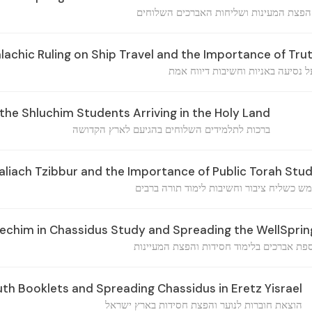
הפצת המעינות ושליחות האברכים השלוחים
achic Ruling on Ship Travel and the Importance of Trut
 נסיעה באניות וחשיבות דיווח אמת
 the Shluchim Students Arriving in the Holy Land
ברכות לתלמידים השלוחים בהגיעם לארץ הקדושה
aliach Tzibbur and the Importance of Public Torah Stu
ש כשליח ציבור וחשיבות לימוד תורה ברבים
rechim in Chassidus Study and Spreading the WellSprin
פת אברכים בלימוד חסידות והפצת המעיינות
uth Booklets and Spreading Chassidus in Eretz Yisrael
הוצאת חוברות לנוער והפצת חסידות בארץ ישראל