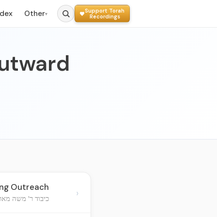
Support Torah
ndex
Other
▾
Recordings
outward
ing Outreach
›
כיבוד ר' משה מא