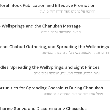
orah Book Publication and Effective Promotion
הדרכה על פרסום ספר תורה וקידום יעיל
 Wellsprings and the Chanukah Message
הפצת המעיינות ומסר חנוכה
shei Chabad Gathering, and Spreading the Wellsprings
התועדות, התאספות נשי חב"ד, והפצת המעיינות
es, Spreading the WellSprings, and Eight Princes
נרות חנוכה, הפצת המעינות, ושמונה נסיכי אדם
ortunities for Spreading Chassidus During Chanukah
ניצול אפשריות להפצת חסידות בימי חנוכה
haring Songs, and Disseminating Chassidus