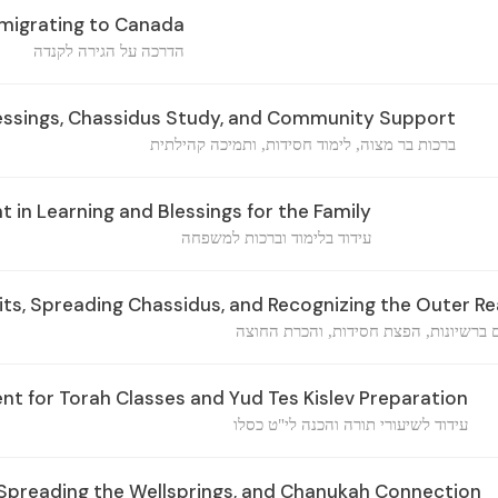
migrating to Canada
הדרכה על הגירה לקנדה
essings, Chassidus Study, and Community Support
ברכות בר מצוה, לימוד חסידות, ותמיכה קהילתית
in Learning and Blessings for the Family
עידוד בלימוד וברכות למשפחה
its, Spreading Chassidus, and Recognizing the Outer R
ם ברשיונות, הפצת חסידות, והכרת החוצה
 for Torah Classes and Yud Tes Kislev Preparation
עידוד לשיעורי תורה והכנה לי"ט כסלו
, Spreading the Wellsprings, and Chanukah Connection