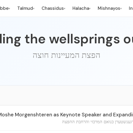
ebbe
Talmud
Chassidus
Halacha
Mishnayos
I
▾
▾
▾
▾
▾
ing the wellsprings 
הפצת המעיינות חוצה
Moshe Morgenshteren as Keynote Speaker and Expand
רגענשטערן כנואם המרכזי והרחבת ההפצה