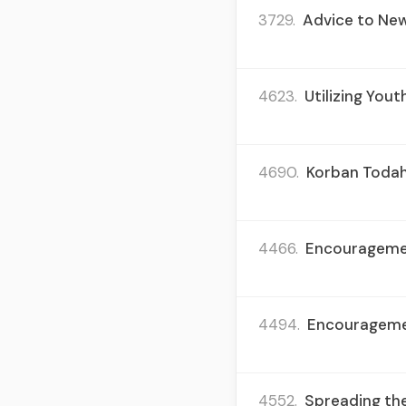
3729.
Advice to New
4623.
Utilizing Yout
4690.
Korban Todah
4466.
Encouragemen
4494.
Encouragemen
4552.
Spreading the