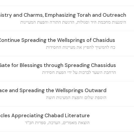
istry and Charms, Emphasizing Torah and Outreach
הימנעות מחכמת היד וסגולות, הדגשת התורה והפצת המעיינות
ontinue Spreading the Wellsprings of Chasidus
כח להמשיך להפיץ את מעיינות החסידות
ate for Blessings through Spreading Chassidus
הרחבת השער לברכות על ידי הפצת חסידות
ace and Spreading the Wellsprings Outward
הוספת שלום והפצת המעינות חוצה
icles Appreciating Chabad Literature
הוצאת מאמרים, הערכה, ספרות חב"ד