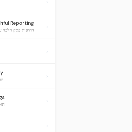
›
hful Reporting
›
דחיפות פסק הלכה על
›
dy
›
שמ
gs
›
הוס
›