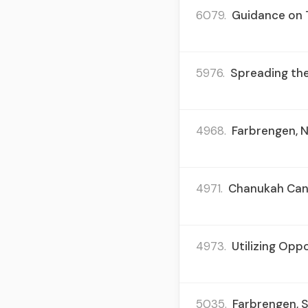
6079.
Guidance on T
5976.
Spreading the
4968.
Farbrengen, N
4971.
Chanukah Candl
4973.
Utilizing Opp
5035.
Farbrengen, S