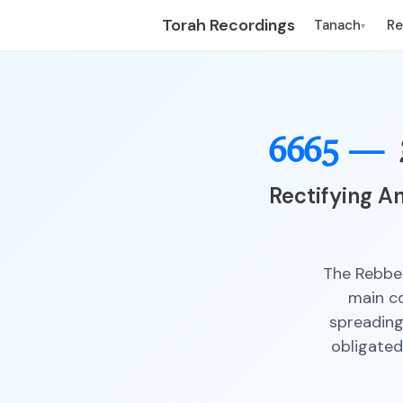
Torah Recordings
Tanach
R
▾
6665 —
Rectifying A
The Rebbe 
main co
spreading
obligated 