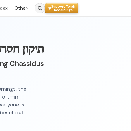
Support Torah
ndex
Other
▾
Recordings
תיקון חסרו
ing Chassidus
omings, the
ffort—in
veryone is
beneficial.