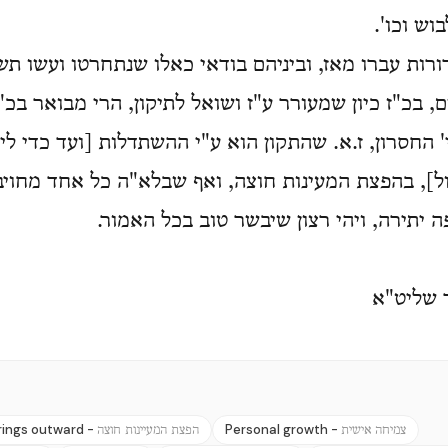
 לבוש וכו
דורות עברו מאז, וביניהם בודאי כאלו שנתחרטו ועשו תש
 בכ"ז כיון שמעורר ע"ז ושואל לתיקון, הרי מבואר בכ
י' החסרון, ז.א. שהתקון הוא ע"י ההשתדלות [ועד כדי ליג
ל], בהפצת המעינות חוצה, ואף שבלא"ה כל אחד מחויב
פה יתירה, ויהי רצון שיבשר טוב בכל האמור
 שליט"א
rings outward -
Personal growth -
צמיחה אישית
הפצת המעיינות חוצה