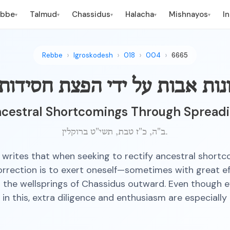
ebbe
Talmud
Chassidus
Halacha
Mishnayos
I
▾
▾
▾
▾
▾
Rebbe
Igroskodesh
018
004
6665
נות אבות על ידי הפצת חסידות
ncestral Shortcomings Through Spread
ב"ה, כ"ז טבת, תשי"ט ברוקלין.
writes that when seeking to rectify ancestral shortc
rrection is to exert oneself—sometimes with great e
 the wellsprings of Chassidus outward. Even though e
in this, extra diligence and enthusiasm are especially 