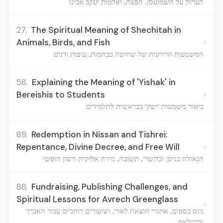
הערות על השמועסן, הפצה, ואלמות יעקב אבינו
27.
The Spiritual Meaning of Shechitah in
›
Animals, Birds, and Fish
המשמעות הרוחנית של שחיטה בבהמות, עופות ודגים
58.
Explaining the Meaning of 'Yishak' in
›
Bereishis to Students
ביאור משמעות 'ישק' בבראשית לתלמידים
69.
Redemption in Nissan and Tishrei:
›
Repentance, Divine Decree, and Free Will
הגאולה בניסן ובתשרי, תשובה, גזירה אלוקית ורצון חופשי
86.
Fundraising, Publishing Challenges, and
Spiritual Lessons for Avrech Greenglass
›
גיוס כספים, אתגרי הוצאה לאור, ושיעורים רוחניים עבור האברך
גרינגלאס