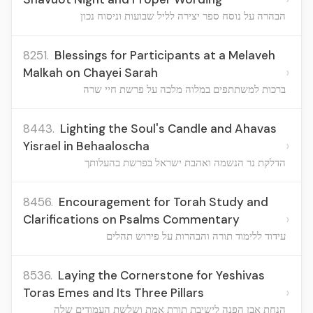
הבהרה על נוסח ספר יצירה לליל שבועות וניסוח נכון
8251.
Blessings for Participants at a Melaveh
›
Malkah on Chayei Sarah
ברכות למשתתפים במלוה מלכה על פרשת חיי שרה
8443.
Lighting the Soul's Candle and Ahavas
›
Yisrael in Behaaloscha
הדלקת נר הנשמה ואהבת ישראל בפרשת בהעלותך
8456.
Encouragement for Torah Study and
›
Clarifications on Psalms Commentary
עידוד ללימוד תורה והבהרות על פירוש תהלים
8536.
Laying the Cornerstone for Yeshivas
›
Toras Emes and Its Three Pillars
הנחת אבן הפנה לישיבת תורת אמת ושלשת העמודים שלה