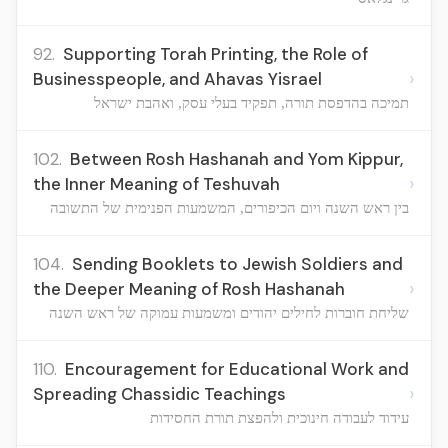
92.
Supporting Torah Printing, the Role of
›
Businesspeople, and Ahavas Yisrael
תמיכה בהדפסת תורה, תפקיד בעלי עסק, ואהבת ישראל
102.
Between Rosh Hashanah and Yom Kippur,
›
the Inner Meaning of Teshuvah
בין ראש השנה ויום הכיפורים, המשמעות הפנימית של התשובה
104.
Sending Booklets to Jewish Soldiers and
›
the Deeper Meaning of Rosh Hashanah
שליחת חוברות לחילים יהודים ומשמעות עמוקה של ראש השנה
110.
Encouragement for Educational Work and
›
Spreading Chassidic Teachings
עידוד לעבודה חינוכית ולהפצת תורת החסידות