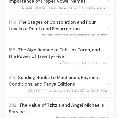
›
Importance of Proper Vowel Names
הבדלים בחומרי אלף בית וחשיבות שמות הנקודות הנכונים
170.
The Stages of Consolation and Four
›
Levels of Death and Resurrection
שלבי הנחמה וארבע מדרגות המיתה והתחיה
186.
The Significance of Tehillim, Torah, and
›
the Power of Twenty-Five
חשיבות תהלים, תורה, וכוח כ"ה
218.
Sending Books to Machaneh, Payment
›
Conditions, and Tanya Editions
שליחת ספרים למחנה, תנאי תשלום, ומהדורות התניא
392.
The Value of Tzitzis and Angel Michael's
›
Service
ערך הציצית ועבודת המלאך מיכאל