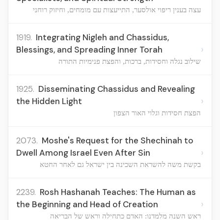
עצה בענין ריפוי אולסער, התייעצות עם מומחים, וחיזוק רוחני
1919.
Integrating Nigleh and Chassidus,
›
Blessings, and Spreading Inner Torah
שילוב נגלה וחסידות, ברכות, והפצת פנימיות התורה
1925.
Disseminating Chassidus and Revealing
›
the Hidden Light
הפצת חסידות וגלוי האור הצפון
2073.
Moshe's Request for the Shechinah to
›
Dwell Among Israel Even After Sin
בקשת משה להשראת השכינה בין ישראל גם לאחר החטא
2239.
Rosh Hashanah Teaches: The Human as
›
the Beginning and Head of Creation
ראש השנה מלמדנו: האדם כתחילה וראש של הבריאה