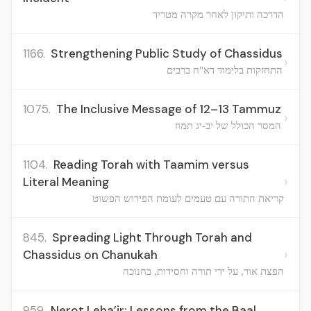
הדרכה ותיקון לאחר מקרה מטריד
1166.
Strengthening Public Study of Chassidus
›
התחזקות בלימוד דא"ח ברבים
1075.
The Inclusive Message of 12–13 Tammuz
›
המסר הכולל של יב-יג תמוז
1104.
Reading Torah with Taamim versus
›
Literal Meaning
קריאת התורה עם טעמים לעומת הפירוש הפשוט
845.
Spreading Light Through Torah and
›
Chassidus on Chanukah
הפצת אור, על ידי תורה וחסידות, בחנוכה
959.
Nerot Leha’ir: Lessons from the Baal