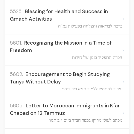
5525.
Blessing for Health and Success in
›
Gmach Activities
ברכה לבריאות והצלחה בפעילות גמ"ח
5601.
Recognizing the Mission in a Time of
›
Freedom
הכרת התפקיד בזמן של חירות
5602.
Encouragement to Begin Studying
›
Tanya Without Delay
עידוד להתחיל ללמוד תניא בלי דיחוי
5605.
Letter to Moroccan Immigrants in Kfar
›
Chabad on 12 Tammuz
מכתב לעולי מרוקו בכפר חב"ד ביום י"ב תמוז