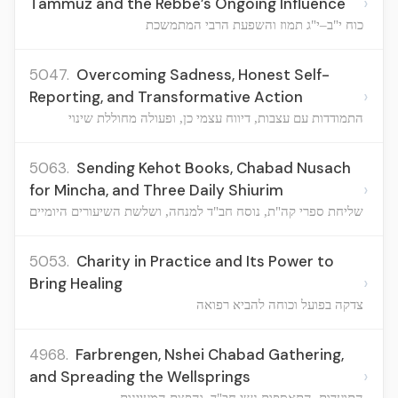
›
Tammuz and the Rebbe’s Ongoing Influence
כוח י"ב–י"ג תמוז והשפעת הרבי המתמשכת
5047.
Overcoming Sadness, Honest Self-
›
Reporting, and Transformative Action
התמודדות עם עצבות, דיווח עצמי כן, ופעולה מחוללת שינוי
5063.
Sending Kehot Books, Chabad Nusach
›
for Mincha, and Three Daily Shiurim
שליחת ספרי קה"ת, נוסח חב"ד למנחה, ושלשת השיעורים היומיים
5053.
Charity in Practice and Its Power to
›
Bring Healing
צדקה בפועל וכוחה להביא רפואה
4968.
Farbrengen, Nshei Chabad Gathering,
›
and Spreading the Wellsprings
התועדות, התאספות נשי חב"ד, והפצת המעיינות