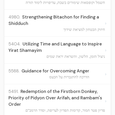
חשמל וקופסאות שימורים בשבת, עדיפויות לימוד תורה
4980.
Strengthening Bitachon for Finding a
›
Shidduch
חיזוק הבטחון למציאת שידוך
5404.
Utilizing Time and Language to Inspire
›
Yirat Shamayim
ניצול הזמן, הלשון, והשראת יראת שמים
5588.
Guidance for Overcoming Anger
›
הדרכה להתגברות על הכעס
5491.
Redemption of the Firstborn Donkey,
Priority of Pidyon Over Arifah, and Rambam's
›
Order
פדיון פטר חמור, קדימות הפדיון לעריפה, וסדר הרמב"ם