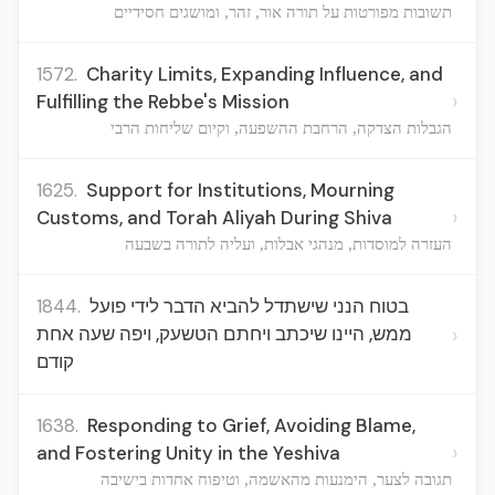
תשובות מפורטות על תורה אור, זהר, ומושגים חסידיים
1572.
Charity Limits, Expanding Influence, and
›
Fulfilling the Rebbe's Mission
הגבלות הצדקה, הרחבת ההשפעה, וקיום שליחות הרבי
1625.
Support for Institutions, Mourning
›
Customs, and Torah Aliyah During Shiva
העזרה למוסדות, מנהגי אבלות, ועליה לתורה בשבעה
1844.
בטוח הנני שישתדל להביא הדבר לידי פועל
›
ממש, היינו שיכתב ויחתם הטשעק, ויפה שעה אחת
קודם
1638.
Responding to Grief, Avoiding Blame,
›
and Fostering Unity in the Yeshiva
תגובה לצער, הימנעות מהאשמה, וטיפוח אחדות בישיבה