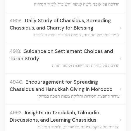
הדרכה על אופני גישה לנוער וחשיבות לימוד חסידות
4958.
Daily Study of Chassidus, Spreading
›
Chassidus, and Charity for Blessing
לימוד יומי של חסידות, הפצת חסידות, וצדקה לברכה
4918.
Guidance on Settlement Choices and
›
Torah Study
הדרכה על בחירת התיישבות ולימוד תורה
4940.
Encouragement for Spreading
›
Chassidus and Hanukkah Giving in Morocco
עידוד להפצת חסידות וחלוקת מעות חנוכה במרוקו
4993.
Insights on Tzedakah, Talmudic
›
Discussions, and Learning Chassidus
הארות על צדקה, דיונים תלמודיים, ולימוד חסידות