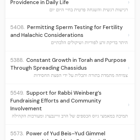
›
Providence in Daily Life
רגישות רגשית והשגחה פרטית בחיי היום יום
5408.
Permitting Sperm Testing for Fertility
›
and Halachic Considerations
היתר בדיקת זרע לפוריות ושיקולים הלכתיים
5388.
Constant Growth in Torah and Purpose
›
Through Spreading Chassidus
צמיחה מתמדת בתורה ותכלית על ידי הפצת החסידות
5549.
Support for Rabbi Weinberg’s
Fundraising Efforts and Community
›
Involvement
תמיכה במאמצי גיוס הכספים של הרב וויינבערג ומעורבות הקהילה
5573.
Power of Yud Beis–Yud Gimmel