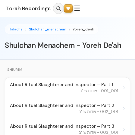
☰
Torah Recordings
Halacha
Shulchan_menachem
Yoreh_deah
Shulchan Menachem - Yoreh De'ah
SHIURIM
About Ritual Slaughterer and Inspector – Part 1
›
001_001 - אודות שו"ב
About Ritual Slaughterer and Inspector – Part 2
›
001_002 - אודות שו"ב
About Ritual Slaughterer and Inspector – Part 3
›
001_003 - אודות שו"ב