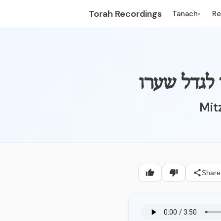
Torah Recordings
Tanach
R
▾
Mit
Share