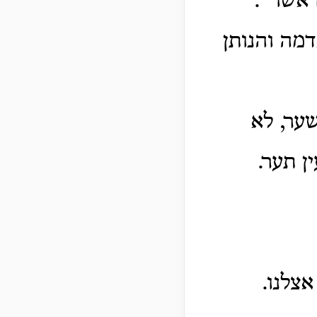
אשו'".
מה והנותן
ער, לא
ן תער.
צלנו.