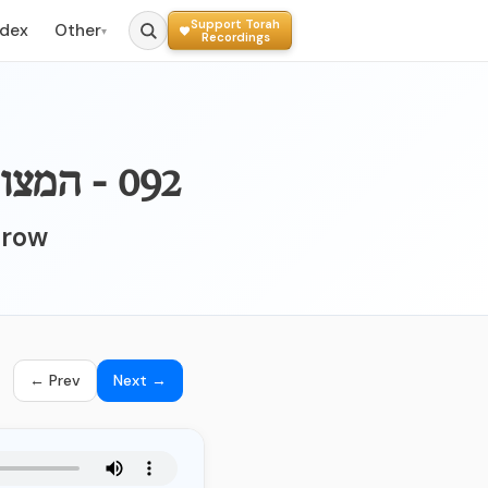
Support Torah
ndex
Other
▾
Recordings
092 - המצווה הצ"ב - הציווי שנצטווה הנזיר לגדל שערו
Grow
← Prev
Next →