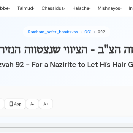
ebbe
Talmud
Chassidus
Halacha
Mishnayos
I
▾
▾
▾
▾
▾
Rambam_sefer_hamitzvos
001
092
zvah 92 - For a Nazirite to Let His Hair 
App
A-
A+