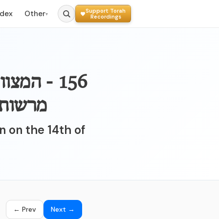
Support Torah
ndex
Other
▾
Recordings
156 - המצ
מרשותנ
 on the 14th of
← Prev
Next →