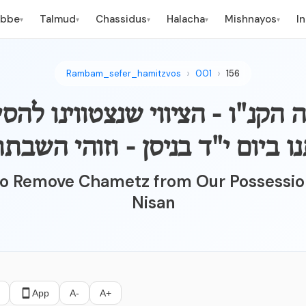
ebbe
Talmud
Chassidus
Halacha
Mishnayos
I
▾
▾
▾
▾
▾
Rambam_sefer_hamitzvos
001
156
ווה הקנ"ו - הציווי שנצטווינו ל
ו ביום י"ד בניסן - וזוהי השב
To Remove Chametz from Our Possession
Nisan
App
A-
A+