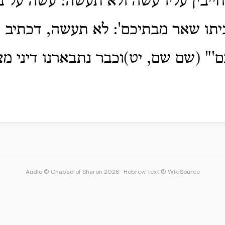
ייבין עליו עשה ולא תעשה: עשה על בע
יתו שאר מבתיכם': לא תעשה, דכתיב 
'" (שם שם, יט)וכבר נתבארנו דיני מצו
Audio © Chabad of Sharon 2026
·
Hebrew Text © WikiSource