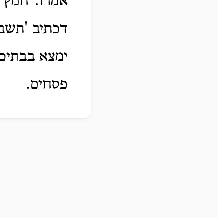
אמרו:"חמץ ח
דכתיב 'תשב
ימצא בבתיכם
פסחים.