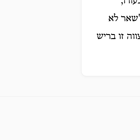
ורו,
'שאר לא
וה זו בריש