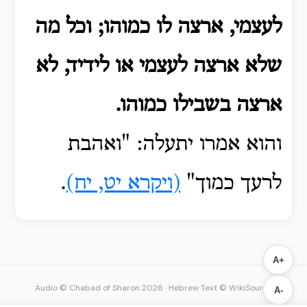
לעצמי, ארצה לו כמוהו; וכל מה
שלא ארצה לעצמי או לידיד, לא
ארצה בשבילו כמוהו.
והוא אמרו יתעלה: "ואהבת
לרעך כמוך"
(ויקרא יט, יח)
.
A+
Audio © Chabad of Sharon 2026
·
Hebrew Text © WikiSource
A-