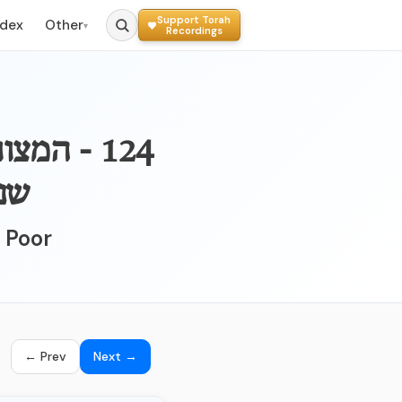
Support Torah
ndex
Other
▾
Recordings
124 - המ
שנ
e Poor
← Prev
Next →