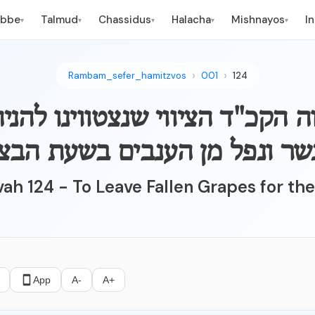
ebbe
Talmud
Chassidus
Halacha
Mishnayos
I
▾
▾
▾
▾
▾
Rambam_sefer_hamitzvos
001
124
צווה הקכ"ד הציווי שנצטווינו להני
שר ונפל מן הענבים בשעת הבצי
ah 124 - To Leave Fallen Grapes for th
App
A-
A+