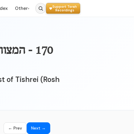
Support Torah
ndex
Other
▾
Recordings
המצווה הק
t of Tishrei (Rosh
← Prev
Next →