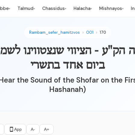
ebbe
Talmud
Chassidus
Halacha
Mishnayos
I
▾
▾
▾
▾
▾
Rambam_sefer_hamitzvos
001
170
"ע - הציווי שנצטווינו לשמוע קו
ביום אחד בתשרי
Hear the Sound of the Shofar on the Firs
Hashanah)
App
A-
A+