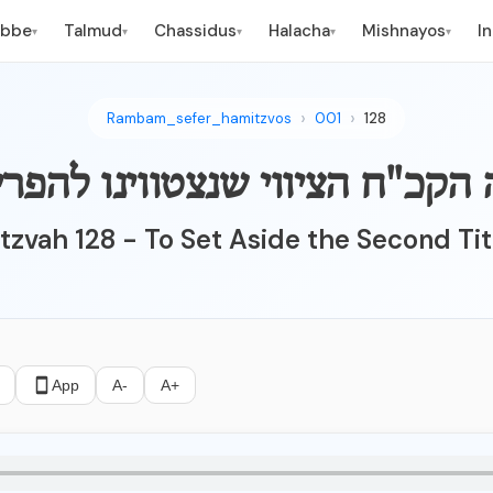
ebbe
Talmud
Chassidus
Halacha
Mishnayos
I
▾
▾
▾
▾
▾
Rambam_sefer_hamitzvos
001
128
tzvah 128 - To Set Aside the Second Ti
App
A-
A+