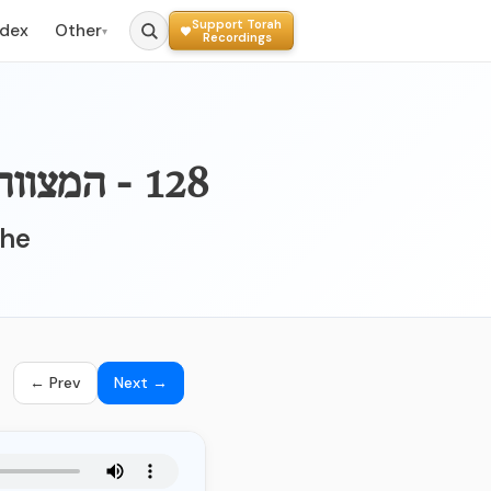
Support Torah
ndex
Other
▾
Recordings
128 - המצווה הקכ"ח הציווי שנצטווינו להפריש מעשר שני
the
← Prev
Next →