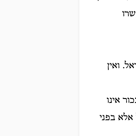
שרו
ל. ואין
ור אינו
אלא בפני