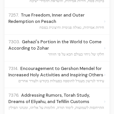
ברכות פסח, חירות אמיתית, והשראת תלמידי ישיבה
7257.
True Freedom, Inner and Outer
›
Redemption on Pesach
חירות אמיתית, גאולה פנימית וחיצונית בפסח
7303.
Gehazi's Portion in the World to Come
›
According to Zohar
חלקו של גיחזי בעולם הבא על פי הזוהר
7314.
Encouragement to Gershon Mendel for
›
Increased Holy Activities and Inspiring Others
עידוד לגרשון מענדל להוספה בפעולות בקודש ולעורר אחרים
7376.
Addressing Rumors, Torah Study,
›
Dreams of Eliyahu, and Tefillin Customs
התייחסות לשמועות, לימוד תורה, חלומות על אליהו, ומנהגי תפילין