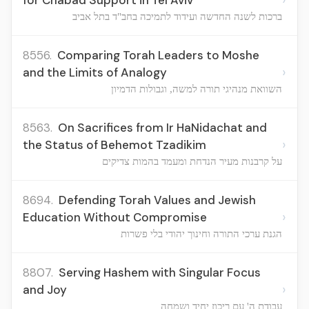
for Chabad Support in Tel Aviv
ברכות לשנה החדשה ועידוד לתמיכה בחב"ד בתל אביב
8556.
Comparing Torah Leaders to Moshe
›
and the Limits of Analogy
השוואת מנהיגי תורה למשה, וגבולות הדמיון
8563.
On Sacrifices from Ir HaNidachat and
›
the Status of Behemot Tzadikim
על קרבנות מעיר הנדחת ומעמד בהמות צדיקים
8694.
Defending Torah Values and Jewish
›
Education Without Compromise
הגנת ערכי התורה וחינוך יהודי בלי פשרות
8807.
Serving Hashem with Singular Focus
›
and Joy
עבודת ה' עם ריכוז יחיד ושמחה