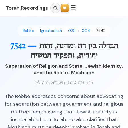
☰
Torah Recordings
Rebbe
Igroskodesh
020
004
7542
הבדלה בין דת ומדינה, זהות
7542 —
יהודית, ותפקיד המשיח
Separation of Religion and State, Jewish Identity,
and the Role of Moshiach
ב"ה ט"ו טבת, תשכ"א ברוקלין
The Rebbe addresses concerns about advocating
for separation between government and religious
matters, emphasizing that Jewish identity is
inseparable from Torah. He also clarifies that
Moshiach must be deeply involved in Torah and