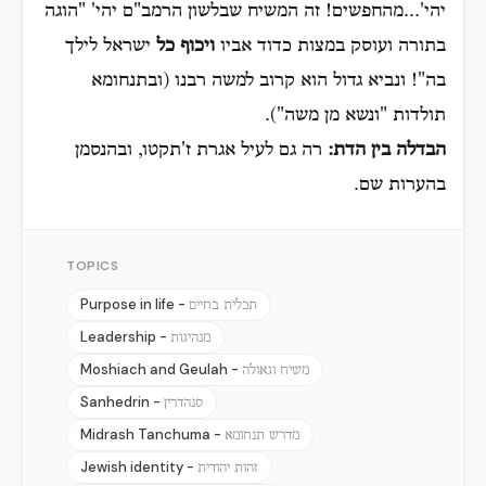
יהי'...מהחפשים! זה המשיח שבלשון הרמב"ם יהי' "הוגה
בתורה ועוסק במצות כדוד אביו
ויכוף כל
ישראל לילך
בה"! ונביא גדול הוא קרוב למשה רבנו (ובתנחומא
תולדות "ונשא מן משה").
הבדלה בין הדת:
רה גם לעיל אגרת ז'תקטו, ובהנסמן
בהערות שם.
TOPICS
Purpose in life -
תכלית בחיים
Leadership -
מנהיגות
Moshiach and Geulah -
משיח וגאולה
Sanhedrin -
סנהדרין
Midrash Tanchuma -
מדרש תנחומא
Jewish identity -
זהות יהודית