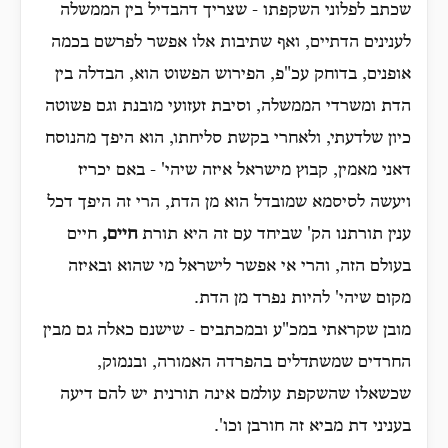
שכתב לפלוני השקפתו - שצריך דהבדיל בין הממשלה
לענינים הדתיים, ואף שתיבות אלו אפשר לפרשם בכמה
אופנים, בדוחק עכ"פ, הפירוש הפשוט הוא, הבדלה בין
הדת ומשרדי הממשלה, וסיבת זעזועי מובנת וגם פשוטה
כיון שלדעתי, ולאחרי בקשת סליחתו, הוא היפך מהנוסח
דאני מאמין, קבוץ מישראל איזה שיהי' - באם יכריז
ויעשה לסיסמא שמובדל הוא מן הדת, הרי זה היפך דכל
ענין תורתנו הק' שביחד עם זה היא תורת
חיים,
חיים
בעולם הזה, והרי אי אפשר לישראל מי שהוא ובאיזה
מקום שיהי' להיות נפרד מן הדת.
מובן שקראתי במכ"ע ובמכתבים - שישנם כאלה גם מבין
החרדים שמשתדלים בהפרדה האמורה, ובנמוק,
שכשאלו שהשקפת עולמם אינה תורנית יש להם דיעה
בעניני דת מביא זה חורבן וכו'.