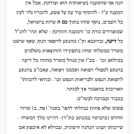
הנה אף שהטענה מציאותית הוא וצודקת, אבל אין
המענה ע"ז - להוסיף עוד עון על פשע, להכריז גלוי לעין
כל העמים, נוסף שזהו בתוך
כמ ה
עדות בישראל,
שמופרדים מדת כו' והמענה והתיקון - שלא תהי' להנ"ל
כל
דיעה,
ובדוגמא וק"ו מהנוגע לרופאי הגוף, שאף שישנו
משרד ממשלתי שזהו בתפקידו וההוצאות משלמים
במילואן וכו' - בכ"ז אין מנהל משרד מחווה כל דיעה
בהנוגע לטפולי רפואה וסממני רפואה, עאכו"כ בהנוגע
לרפואת הנפש ולבריאות הנפש וכו'. ובודאי לדכוותי'
האריכות בהאמור אך למותר.
בכבוד ובברכה לבשו"ט.
פשוט שלא פחות נבהלתי להפי' בסנה' (צח, ב) שדוד
החדש (כהביטוי במכתב כת"ר)- דהיינו מלך המשיח -
שייכותו וענינו הנהגה חיצונית, ובמילא לא איכפת אם