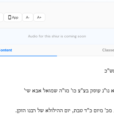
App
A-
A+
Audio for this shiur is coming soon
ontent
Class
ש"כ
 נו"נ עוסק בצ"צ כו' מו"ה שמואל אבא שי'
כ' מיום כ"ד טבת, יום ההילולא של רבנו הזקן.