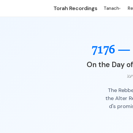
Torah Recordings
Tanach
R
▾
7176 —
On the Day of
The Rebbe
the Alter R
d's promis