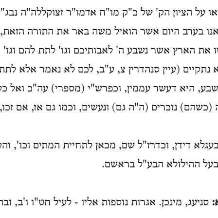
ו על הציון הק' של כ"ק מו"ח אדמו"ר זצוקללה"ה נבג"מ
אנו בערב היום אשר הואיל משה באר את התורה הזאת, ו
שו את הארץ אשר נשבע ה' לאבותיכם וגו' לתת להם וגו' 
 נתקיים (עיין סנהדרין צ, ע"ב, לכם לא נאמר אלא לתת ל
בע, היא דעשר עממין, וכפרש"י (מספרי) עה"כ ואל כל 
(כשהם) נזכרים (ה"ה גם) ונעשים, וכמו גם אז, אם זכו,
עגלא דידן, וכדרז"ל שם, מכאן לתחיית המתים וכו', והקי
ובעל ההילולא הבע"ל בראשם.
:
סניעג, מינכן. אגרות נוספות אליו - לעיל חט"ו ו'ב, וב