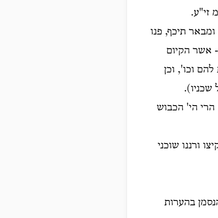
 זי"ע.
מבאר תיכף, פנו
- אשר הקיום
הם וכו', וכן
שכניו).
 הרי הי' הכבוש
צו ורננו שוכני
הנסמן בהערות