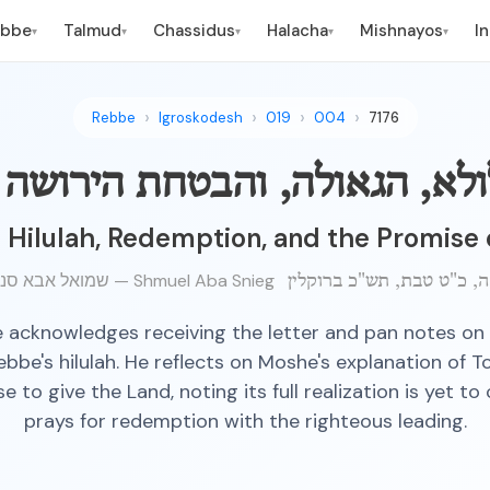
ebbe
Talmud
Chassidus
Halacha
Mishnayos
I
▾
▾
▾
▾
▾
Rebbe
Igroskodesh
019
004
7176
ולא, הגאולה, והבטחת הירושה
 Hilulah, Redemption, and the Promise 
שמואל אבא סניעג — Shmuel Aba Snieg
 acknowledges receiving the letter and pan notes on 
ebbe's hilulah. He reflects on Moshe's explanation of 
e to give the Land, noting its full realization is yet t
prays for redemption with the righteous leading.