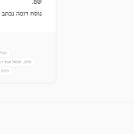
שם.
נוסח דומה נכתב 
תכלי
a -
סניעג, שמואל אבא
הימים 