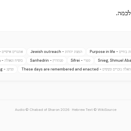
לכמה.
-
Jewish outreach -
Purpose in life -
ת בחיים
הפצת יהדות
אתגרים אישיים
h -
Sanhedrin -
Sifrei -
Snieg, Shmuel Ab
ספרי
סנהדרין
משיח וגאולה
ag -
These days are remembered and enacted -
האלה נזכרים ונעשים
סניעג
Audio © Chabad of Sharon 2026
·
Hebrew Text © WikiSource