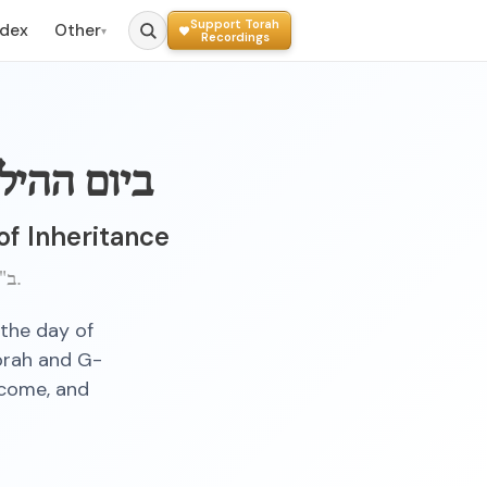
Support Torah
ndex
Other
▾
Recordings
ביום ההיל
of Inheritance
ב"ה, כ"ט טבת, תש"כ ברוקלין.
the day of
Torah and G-
o come, and