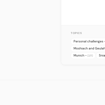
TOPICS
Personal challenges 
Moshiach and Geula
Munich -
Sni
מינכן