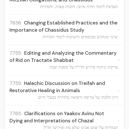
העדפת לימוד תורה אישי, חובות מצוה, וחסידות
7636.
Changing Established Practices and the
›
Importance of Chassidus Study
שינוי מנהגים מבוססים וחשיבות לימוד חסידות
7755.
Editing and Analyzing the Commentary
›
of Rid on Tractate Shabbat
עריכת וניתוח פירוש הרי"ד על מסכת שבת
7759.
Halachic Discussion on Treifah and
›
Restorative Healing in Animals
דיון הלכתי על טריפה ורפואה מחזירה בבעלי חיים
7765.
Clarifications on Yaakov Avinu Not
›
Dying and Interpretations of Chazal
הבהרות על יעקב אבינו שלא מת ופירושי חז"ל