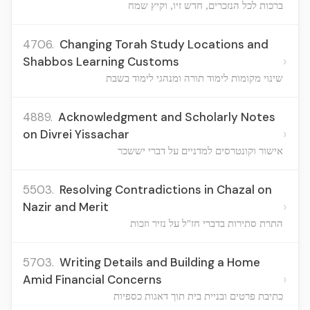
ברכות לכל הנזכרים, חדש זיו, וקיץ שמח
4706.
Changing Torah Study Locations and
›
Shabbos Learning Customs
שינוי מקומות לימוד תורה ומנהגי לימוד בשבת
4889.
Acknowledgment and Scholarly Notes
›
on Divrei Yissachar
אישור וקונטרסים למדניים על דברי יששכר
5503.
Resolving Contradictions in Chazal on
›
Nazir and Merit
התרת סתירות בדברי חז"ל על נזיר וזכות
5703.
Writing Details and Building a Home
›
Amid Financial Concerns
כתיבת פרטים ובניית בית תוך דאגות כספיות