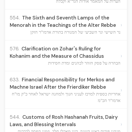
הערות על המאמר אודות הגר"א וקבלה
554.
The Sixth and Seventh Lamps of the
›
Menorah in the Teachings of the Alter Rebbe
נר השישי ונר השביעי של המנורה בתורת אדמו"ר הזקן
576.
Clarification on Zohar's Ruling for
›
Kohanim and the Measure of Chassidus
הבהרה על פסק הזהר לכהנים ומדת חסידות
633.
Financial Responsibility for Merkos and
Machne Israel After the Frierdiker Rebbe
›
אחריות כספית למרכז לעניני חנוך ולמחנה ישראל לאחר כ"ק מו"ח
אדמו"ר הכ"מ
544.
Customs of Rosh Hashanah Fruits, Dairy
›
Laws, and Blessing Intervals
מנהגי פירות ראש השנה, דיני מאכלי חלב, וזמני הפסק לברכות