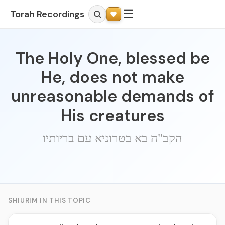
☰
Torah Recordings
The Holy One, blessed be
He, does not make
unreasonable demands of
His creatures
הקב"ה בא בטרוניא עם בריותיו
SHIURIM IN THIS TOPIC