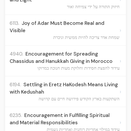
חיזוק התורה על ידי צמיחה ואור
6113.
Joy of Adar Must Become Real and
›
Visible
שמחת אדר צריכה להיות ממשית וניכרת
4940.
Encouragement for Spreading
›
Chassidus and Hanukkah Giving in Morocco
עידוד להפצת חסידות וחלוקת מעות חנוכה במרוקו
6194.
Settling in Eretz HaKodesh Means Living
›
with Kedushah
השתקעות בארץ הקודש פירושה חיים עם קדושה
6235.
Encouragement in Fulfilling Spiritual
›
and Material Responsibilities
עידוד במילוי אחריות רוחנית ואחריות גשמית