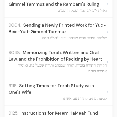
›
Gimmel Tammuz and the Rambam's Ruling
גאולת י"ב-י"ג תמוז ופסק הרמב"ם
9004.
Sending a Newly Printed Work for Yud-
›
Beis–Yud-Gimmel Tammuz
שליחת חיבור חדש מודפס עבור י"ב-י"ג תמוז
9048.
Memorizing Torah, Written and Oral
Law, and the Prohibition of Reciting by Heart
›
חקיקת התורה בזכרון, תורה שבכתב ותורה שבעל פה, ואיסור
אמירה בע"פ
9116.
Setting Times for Torah Study with
›
One's Wife
קביעת עתים לתורה עם אשתו
9125.
Instructions for Kerem HaMeah Fund