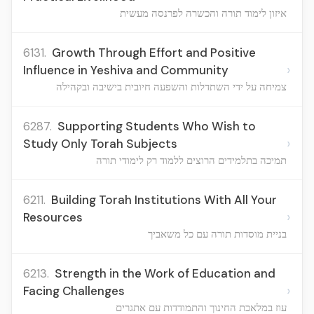
איזון לימוד תורה והכשרה לפרנסה מעשית
6131.
Growth Through Effort and Positive
›
Influence in Yeshiva and Community
צמיחה על ידי השתדלות והשפעה חיובית בישיבה ובקהילה
6287.
Supporting Students Who Wish to
›
Study Only Torah Subjects
תמיכה בתלמידים הרוצים ללמוד רק לימודי תורה
6211.
Building Torah Institutions With All Your
›
Resources
בניית מוסדות תורה עם כל משאביך
6213.
Strength in the Work of Education and
›
Facing Challenges
עוז במלאכת החינוך והתמודדות עם אתגרים