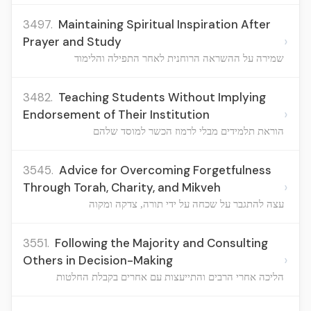
3497.
Maintaining Spiritual Inspiration After
›
Prayer and Study
שמירה על ההשראה הרוחנית לאחר התפילה והלימוד
3482.
Teaching Students Without Implying
›
Endorsement of Their Institution
הוראת תלמידים מבלי לרמוז הכשר למוסד שלהם
3545.
Advice for Overcoming Forgetfulness
›
Through Torah, Charity, and Mikveh
עצה להתגבר על שכחה על ידי תורה, צדקה ומקוה
3551.
Following the Majority and Consulting
›
Others in Decision-Making
הליכה אחרי הרבים והתייעצות עם אחרים בקבלת החלטות