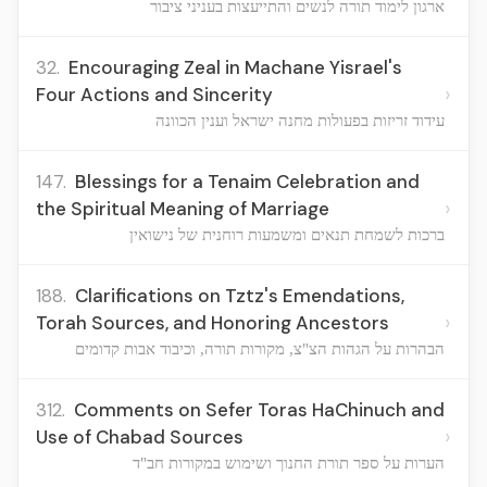
ארגון לימוד תורה לנשים והתייעצות בעניני ציבור
32.
Encouraging Zeal in Machane Yisrael's
›
Four Actions and Sincerity
עידוד זריזות בפעולות מחנה ישראל וענין הכוונה
147.
Blessings for a Tenaim Celebration and
›
the Spiritual Meaning of Marriage
ברכות לשמחת תנאים ומשמעות רוחנית של נישואין
188.
Clarifications on Tztz's Emendations,
›
Torah Sources, and Honoring Ancestors
הבהרות על הגהות הצ"צ, מקורות תורה, וכיבוד אבות קדומים
312.
Comments on Sefer Toras HaChinuch and
›
Use of Chabad Sources
הערות על ספר תורת החנוך ושימוש במקורות חב"ד