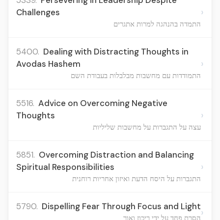
5339.
Persevering in Leadership Despite
›
Challenges
התמדה בהנהגה למרות אתגרים
5400.
Dealing with Distracting Thoughts in
›
Avodas Hashem
התמודדות עם מחשבות מבלבלות בעבודת השם
5516.
Advice on Overcoming Negative
›
Thoughts
עצה על התגברות על מחשבות שליליות
5851.
Overcoming Distraction and Balancing
›
Spiritual Responsibilities
התגברות על היסח הדעת ואיזון אחריות רוחנית
5790.
Dispelling Fear Through Focus and Light
›
הסרת פחד על ידי ריכוז ואור