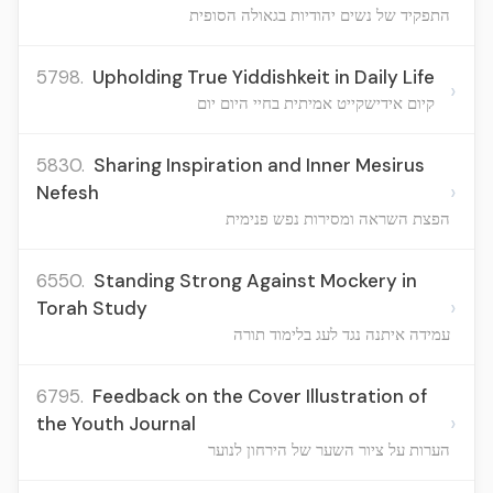
התפקיד של נשים יהודיות בגאולה הסופית
5798.
Upholding True Yiddishkeit in Daily Life
›
קיום אידישקייט אמיתית בחיי היום יום
5830.
Sharing Inspiration and Inner Mesirus
›
Nefesh
הפצת השראה ומסירות נפש פנימית
6550.
Standing Strong Against Mockery in
›
Torah Study
עמידה איתנה נגד לעג בלימוד תורה
6795.
Feedback on the Cover Illustration of
›
the Youth Journal
הערות על ציור השער של הירחון לנוער