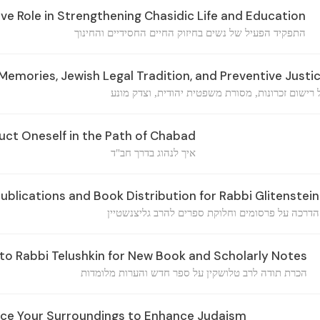
e Role in Strengthening Chasidic Life and Education
התפקיד הפעיל של נשים בחיזוק החיים החסידיים והחינוך
emories, Jewish Legal Tradition, and Preventive Justi
 רישום זכרונות, מסורת משפטית יהודית, וצדק מונע
ct Oneself in the Path of Chabad
איך לנהוג בדרך חב"ד
blications and Book Distribution for Rabbi Glitenstein
הדרכה על פרסומים וחלוקת ספרים להרב גליצנשטיין
to Rabbi Telushkin for New Book and Scholarly Notes
הכרת תודה לרב טלושקין על ספר חדש והערות מלומדות
nce Your Surroundings to Enhance Judaism