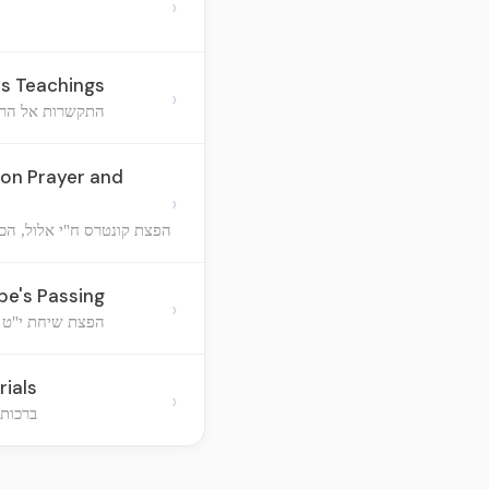
›
is Teachings
›
התקשרות אל הרבי
 on Prayer and
›
הפצת קונטרס ח"י אלול, הכנ
be's Passing
›
הפצת שיחת י"ט 
rials
›
ברכות 