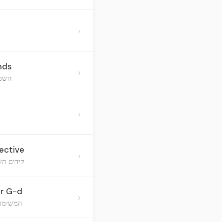
›
nds
›
השפע
›
ective
›
קידום הש
or G-d
›
המשימה'