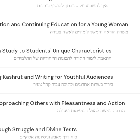
איך להשפיע על סביבתך להוסיף ביהדות
tion and Continuing Education for a Young Woman
משרת הוראה והמשך לימודים לאשה צעירה
h Study to Students' Unique Characteristics
התאמת לימוד התורה לתכונות הייחודיות של התלמידים
g Kashrut and Writing for Youthful Audiences
בירור כשרות אתרוגים וכתיבה עבור קהל צעיר
proaching Others with Pleasantness and Action
הדרכה בגישה להזולת בנעימות ופעולה
ugh Struggle and Divine Tests
כוח דרך מאבק וניסיונות אלוקיים