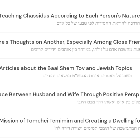
Teaching Chassidus According to Each Person's Nature
הדרכה להוראת החסידות לפי טבעו של כל אדם
ne's Thoughts on Another, Especially Among Close Frie
ת מחשבת אדם על זולתו, במיוחד בין אוהבים וידידים קרובים
rticles about the Baal Shem Tov and Jewish Topics
משוב על מאמרים אודות הבעש"ט ונושאים יהודיים
ce Between Husband and Wife Through Positive Persp
לום בין איש ואשתו דרך מבט חיובי
Mission of Tomchei Temimim and Creating a Dwelling f
 המתמשכת של תומכי תמימים ויצירת דירה לה