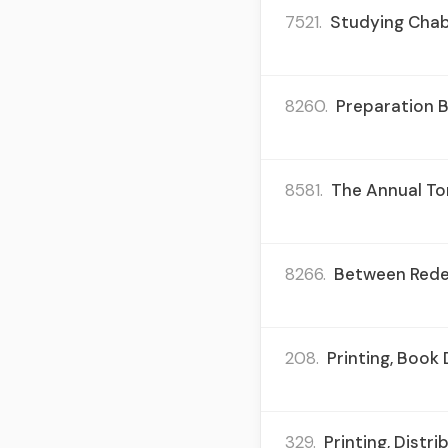
7521.
Studying Chab
8260.
Preparation B
8581.
The Annual To
8266.
Between Redem
208.
Printing, Book 
329.
Printing, Distr