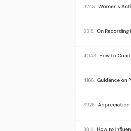
3243.
Women's Activ
3318.
On Recording M
4043.
How to Condu
4188.
Guidance on Pu
3928.
Appreciation 
3814.
How to Influe