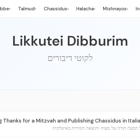
ebbe
Talmud
Chassidus
Halacha
Mishnayos
I
▾
▾
▾
▾
▾
Likkutei Dibburim
לקוטי דיבורים
Thanks for a Mitzvah and Publishing Chassidus in Itali
 הבעת תודה על מצוה והוצאת חסידות באיטלקית