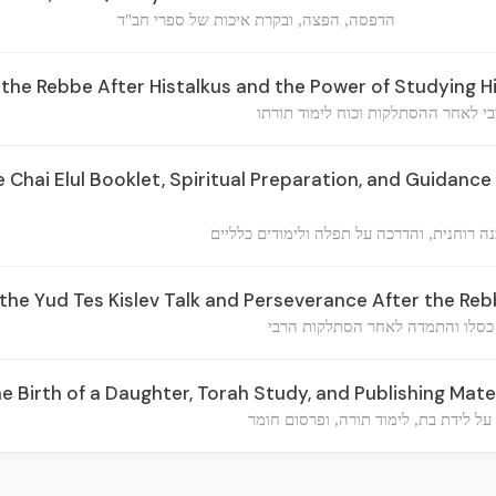
הדפסה, הפצה, ובקרת איכות של ספרי חב"ד
the Rebbe After Histalkus and the Power of Studying H
 לאחר ההסתלקות וכוח לימוד תורתו
e Chai Elul Booklet, Spiritual Preparation, and Guidance
ה רוחנית, והדרכה על תפלה ולימודים כלליים
the Yud Tes Kislev Talk and Perseverance After the Reb
כסלו והתמדה לאחר הסתלקות הרבי
e Birth of a Daughter, Torah Study, and Publishing Mate
על לידת בת, לימוד תורה, ופרסום חומר