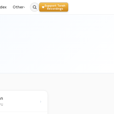
Support Torah
ndex
Other
▾
Recordings
an
›
על