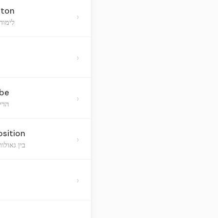
ston
›
לימוד
›
bbe
›
הדי
sition
›
בין גאולו
›