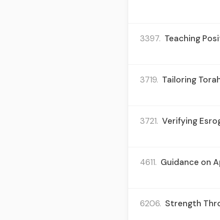
3397.
Teaching Posi
3719.
Tailoring Tora
3721.
Verifying Esro
4611.
Guidance on Ap
6206.
Strength Thro