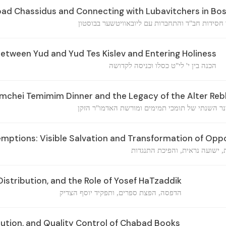
ad Chassidus and Connecting with Lubavitchers in Bo
 חסידות חב"ד והתחברות עם ליובאוויטשער בבוסטון
etween Yud and Yud Tes Kislev and Entering Holiness
הכנה בין י' לי"ט כסלו וכניסה לקדושה
mchei Temimim Dinner and the Legacy of the Alter Re
נר השנתי של תומכי תמימים ומורשת האדמו"ר הזקן
ptions: Visible Salvation and Transformation of Oppo
ת, ישועה נראית, והפיכת התנגדות
Distribution, and the Role of Yosef HaTzaddik
הדפסה, הפצת ספרים, ותפקיד יוסף הצדיק
ibution, and Quality Control of Chabad Books