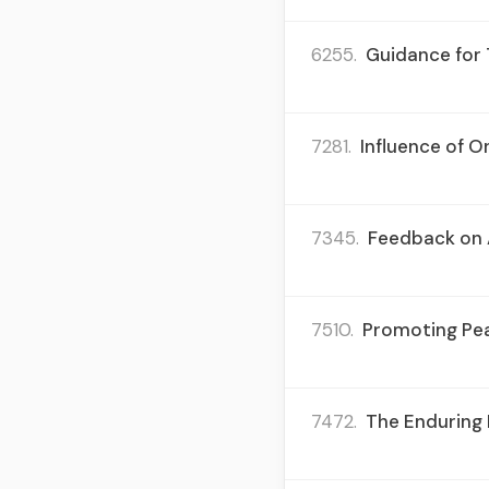
6255.
Guidance for 
7281.
Influence of O
7345.
Feedback on A
7510.
Promoting Pea
7472.
The Enduring 