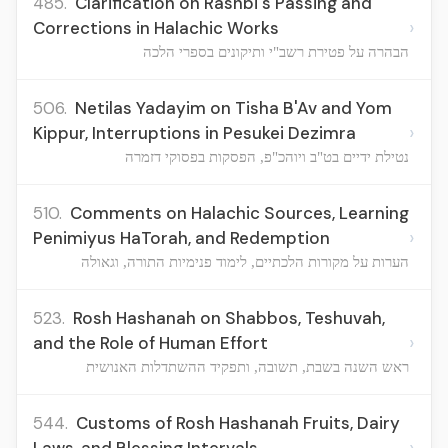
485.
Clarification on Rashbi's Passing and
›
Corrections in Halachic Works
הבהרה על פטירת רשב"י ותיקונים בספרי הלכה
506.
Netilas Yadayim on Tisha B'Av and Yom
›
Kippur, Interruptions in Pesukei Dezimra
נטילת ידיים בט"ב ויוהכ"פ, הפסקות בפסוקי דזמרה
510.
Comments on Halachic Sources, Learning
›
Penimiyus HaTorah, and Redemption
הערות על מקורות הלכתיים, לימוד פנימיות התורה, וגאולה
523.
Rosh Hashanah on Shabbos, Teshuvah,
›
and the Role of Human Effort
ראש השנה בשבת, תשובה, ותפקיד ההשתדלות האנושית
544.
Customs of Rosh Hashanah Fruits, Dairy
›