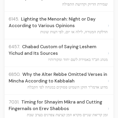
שמירת הדיוק וקדושת התפילה
6145.
Lighting the Menorah: Night or Day
›
According to Various Opinions
הדלקת המנורה, לילה או יום, לפי דעות שונות
6457.
Chabad Custom of Saying Leshem
›
Yichud and Its Sources
מנהג חב"ד באמירת לשם יחוד ומקורותיו
6850.
Why the Alter Rebbe Omitted Verses in
›
Mincha According to Kabbalah
מדוע אדמו"ר הזקן השמיט פסוקים במנחה לפי הקבלה
7031.
Timing for Shnayim Mikra and Cutting
›
Fingernails on Erev Shabbos
זמן קריאת שניים מקרא וזמן קציצת צפרנים בערב שבת