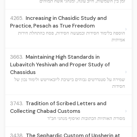
זמן בין השמשות, חיוב עונה, ומנהגי אשה תמוהים
4265.
Increasing in Chasidic Study and
Practice, Pesach as True Freedom
›
הוספה בלימוד חסידות ובמעשה חסידות, פסח כהתחלת חירות
אמיתית
3663.
Maintaining High Standards in
Lubavitch Yeshivah and Proper Study of
›
Chassidus
שמירה על סטנדרטים גבוהים בישיבת ליובאוויטש ולימוד נכון של
חסידות
3743.
Tradition of Scribed Letters and
›
Collecting Chabad Customs
מסורת האותיות הכתובות ואיסוף מנהגי חב"ד
3438.
The Sephardic Custom of Upsherin at