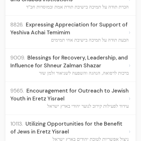
הכרת תודה על תמיכה בישיבת תורת אמת ובמוסדות חב"ד
8826.
Expressing Appreciation for Support of
›
Yeshiva Achai Temimim
הבעת תודה על תמיכה בישיבת אחי תמימים
9009.
Blessings for Recovery, Leadership, and
›
Influence for Shneur Zalman Shazar
ברכות לרפואה, הנהגה והשפעה לשניאור זלמן שזר
9565.
Encouragement for Outreach to Jewish
›
Youth in Eretz Yisrael
עידוד לפעילות קירוב לנוער יהודי בארץ ישראל
10113.
Utilizing Opportunities for the Benefit
›
of Jews in Eretz Yisrael
ניצול אפשריות לטובת יהודים בארץ ישראל