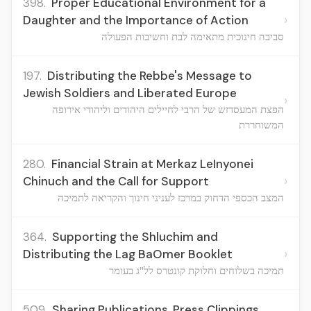
398.
Proper Educational Environment for a
›
Daughter and the Importance of Action
סביבה חינוכית מתאימה לבת וחשיבות הפעולה
197.
Distributing the Rebbe's Message to
Jewish Soldiers and Liberated Europe
›
הפצת המעסדזש של הרבי לחיילים היהודים וליהודי אירופה
המשוחררת
280.
Financial Strain at Merkaz LeInyonei
›
Chinuch and the Call for Support
המצב הכספי הדחוק במרכז לעניני חינוך והקריאה לתמיכה
364.
Supporting the Shluchim and
›
Distributing the Lag BaOmer Booklet
תמיכה בשלוחים וחלוקת קונטרס לל"ג בעומר
509.
Sharing Publications, Press Clippings,