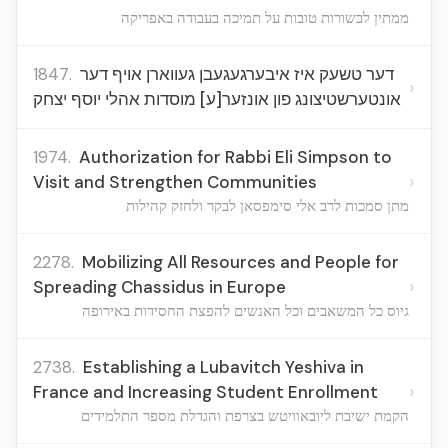
ממתין לבשורות טובות על תמיכה בעבודה באפריקה
1847.
דער טשעק איז איבערגעגעבן געווארן אויף דער
›
אונטערשטיצונג פון אונזער[ע] מוסדות אהלי יוסף יצחק
1974.
Authorization for Rabbi Eli Simpson to
›
Visit and Strengthen Communities
מתן סמכות לרב אלי סימפסאן לבקר ולחזק קהילות
2278.
Mobilizing All Resources and People for
›
Spreading Chassidus in Europe
גיוס כל המשאבים וכל האנשים להפצת החסידות באירופה
2738.
Establishing a Lubavitch Yeshiva in
›
France and Increasing Student Enrollment
הקמת ישיבת ליובאוויטש בצרפת והגדלת מספר התלמידים