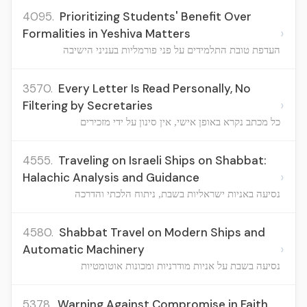
4095.
Prioritizing Students' Benefit Over
›
Formalities in Yeshiva Matters
העדפת טובת התלמידים על פני פורמליות בעניני הישיבה
3570.
Every Letter Is Read Personally, No
›
Filtering by Secretaries
כל מכתב נקרא באופן אישי, אין סינון על ידי מזכירים
4555.
Traveling on Israeli Ships on Shabbat:
›
Halachic Analysis and Guidance
נסיעה באניות ישראליות בשבת, ניתוח הלכתי והדרכה
4580.
Shabbat Travel on Modern Ships and
›
Automatic Machinery
נסיעה בשבת על אניות מודרניות ומכונות אוטומטיות
5378.
Warning Against Compromise in Faith