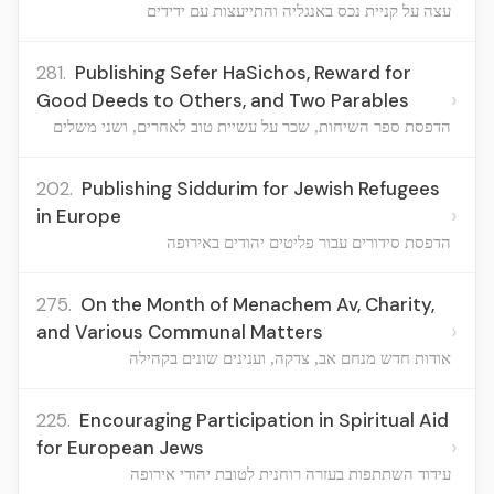
עצה על קניית נכס באנגליה והתייעצות עם ידידים
281.
Publishing Sefer HaSichos, Reward for
›
Good Deeds to Others, and Two Parables
הדפסת ספר השיחות, שכר על עשיית טוב לאחרים, ושני משלים
202.
Publishing Siddurim for Jewish Refugees
›
in Europe
הדפסת סידורים עבור פליטים יהודים באירופה
275.
On the Month of Menachem Av, Charity,
›
and Various Communal Matters
אודות חדש מנחם אב, צדקה, וענינים שונים בקהילה
225.
Encouraging Participation in Spiritual Aid
›
for European Jews
עידוד השתתפות בעזרה רוחנית לטובת יהודי אירופה