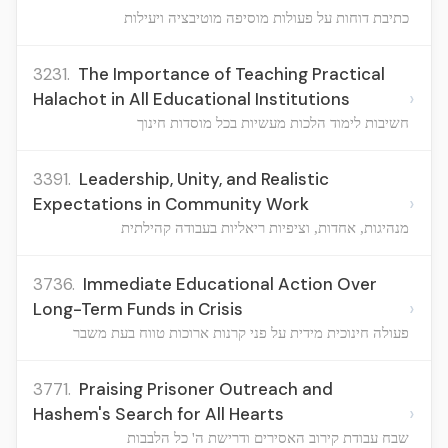
כתיבת דוחות על פעולות מוסיפה מוטיבציה ויעילות
3231.
The Importance of Teaching Practical
›
Halachot in All Educational Institutions
חשיבות לימוד הלכות מעשיות בכל מוסדות חינוך
3391.
Leadership, Unity, and Realistic
›
Expectations in Community Work
מנהיגות, אחדות, וציפיות ריאליות בעבודה קהילתית
3736.
Immediate Educational Action Over
›
Long-Term Funds in Crisis
פעולה חינוכית מידית על פני קרנות ארוכות טווח בעת משבר
3771.
Praising Prisoner Outreach and
›
Hashem's Search for All Hearts
שבח עבודת קירוב האסירים ודרישת ה' כל הלבבות