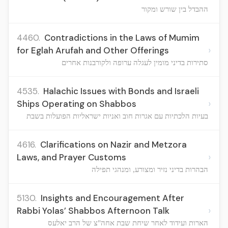
ההבדל בין שורש ומקור
4460.
Contradictions in the Laws of Mumim
›
for Eglah Arufah and Other Offerings
סתירות בדיני מומין לעגלה ערופה ולקורבנות אחרים
4535.
Halachic Issues with Bonds and Israeli
›
Ships Operating on Shabbos
בעיות הלכתיות עם אגרות חוב ואניות ישראליות הפועלות בשבת
4616.
Clarifications on Nazir and Metzora
›
Laws, and Prayer Customs
הבהרות בדיני נזיר ומצורע, ומנהגי תפילה
5130.
Insights and Encouragement After
›
Rabbi Yolas’ Shabbos Afternoon Talk
הארות ועידוד לאחר שיחת שבת אחה"צ של הרב יאלעס