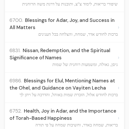
שיפורי בריאות, לימוד צ"צ, ותובנות על דרגת משה הרוחנית
6700.
Blessings for Adar, Joy, and Success in
›
All Matters
ברכות לחודש אדר, שמחה, והצלחה בכל הענינים
6831.
Nissan, Redemption, and the Spiritual
›
Significance of Names
ניסן, גאולה, ומשמעות רוחנית של שמות
6986.
Blessings for Elul, Mentioning Names at
›
the Ohel, and Guidance on Vayiten Lecha
ברכות לחודש אלול, הזכרת שמות באוהל, והדרכה על ויתן לך
6752.
Health, Joy in Adar, and the Importance
›
of Torah-Based Happiness
בריאות, שמחה באדר, וחשיבות שמחה על פי תורה