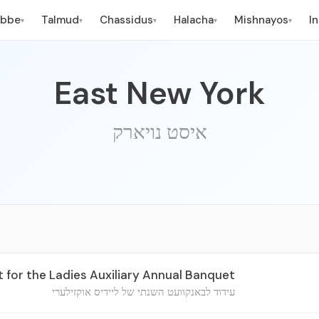
ebbe
Talmud
Chassidus
Halacha
Mishnayos
I
▾
▾
▾
▾
▾
East New York
איסט נויארק
or the Ladies Auxiliary Annual Banquet
עידוד לבאנקוועט השנתי של ליידיס אוקזילערי