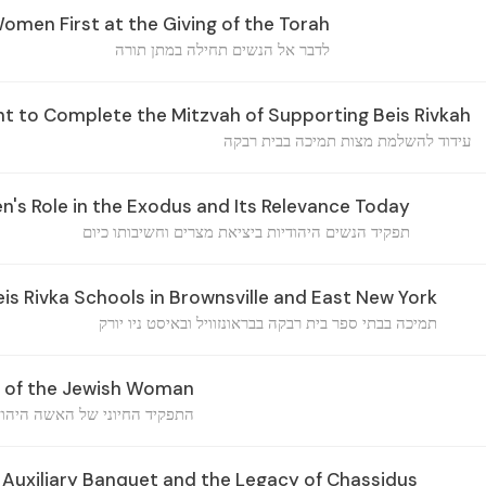
omen First at the Giving of the Torah
לדבר אל הנשים תחילה במתן תורה
 to Complete the Mitzvah of Supporting Beis Rivkah
עידוד להשלמת מצות תמיכה בבית רבקה
s Role in the Exodus and Its Relevance Today
תפקיד הנשים היהודיות ביציאת מצרים וחשיבותו כיום
is Rivka Schools in Brownsville and East New York
תמיכה בבתי ספר בית רבקה בבראונזוויל ובאיסט ניו יורק
e of the Jewish Woman
התפקיד החיוני של האשה היהוד
 Auxiliary Banquet and the Legacy of Chassidus