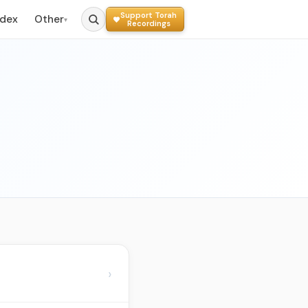
Support Torah
ndex
Other
▾
Recordings
›