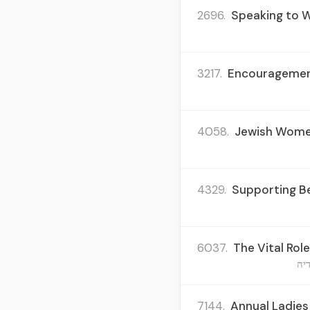
2696.
Speaking to W
3217.
Encouragement
4058.
Jewish Women'
4329.
Supporting Be
6037.
The Vital Rol
יה
7144.
Annual Ladies