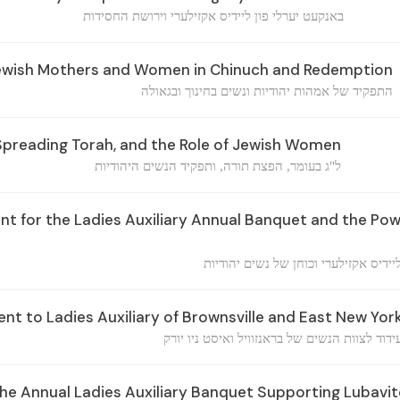
באנקעט יערלי פון ליידיס אקזילערי וירושת החסידות
Jewish Mothers and Women in Chinuch and Redemption
התפקיד של אמהות יהודיות ונשים בחינוך ובגאולה
preading Torah, and the Role of Jewish Women
ל"ג בעומר, הפצת תורה, ותפקיד הנשים היהודיות
 for the Ladies Auxiliary Annual Banquet and the Pow
ידיס אקזילערי וכוחן של נשים יהודיות
 to Ladies Auxiliary of Brownsville and East New Yor
ידוד לצוות הנשים של בראנזוויל ואיסט ניו יורק
the Annual Ladies Auxiliary Banquet Supporting Lubavi