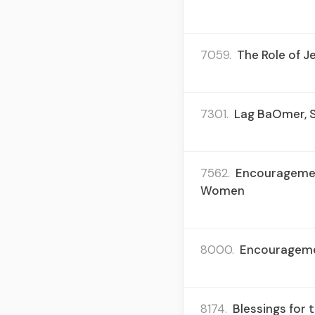
7059.
The Role of 
7301.
Lag BaOmer, S
7562.
Encouragement
Women
8000.
Encouragement
8174.
Blessings for 