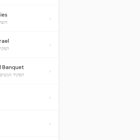
ies
›
השרא
rael
›
תפקיד
l Banquet
›
תפקיד הנשים 
›
›