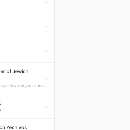
›
›
›
er of Jewish
›
עידוד לבאנקעט השנתי של לי
k
›
ע
tch Yeshivos