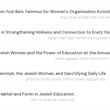
rom Yud-Beis Tammuz for Women's Organization Activit
ה מי"ב תמוז לפעולות אגודת נשים
in Strengthening Holiness and Connection to Eretz Yis
 הנשים בחיזוק הקדושה וקשר לארץ ישראל
ewish Women and the Power of Education at the Annua
היהודיות וכוח החינוך בבאנקעט השנתי
emitah, the Jewish Woman, and Sanctifying Daily Life
שנת השמיטה, האשה היהודית, וקידוש החיים היומיומיים
Hakhel and Purim in Jewish Education
כוח ההקהל ופורים בחינוך יהודי