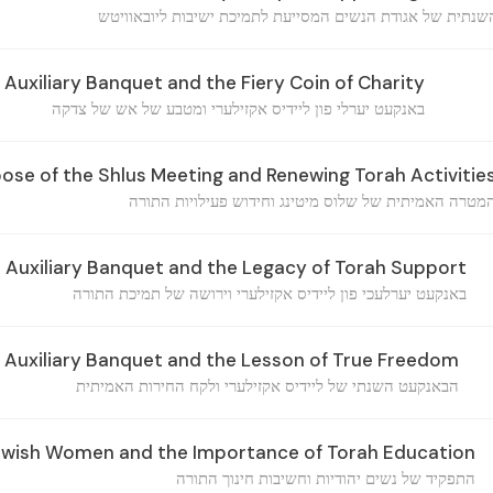
שנתית של אגודת הנשים המסייעת לתמיכת ישיבות ליובאוויטש
Auxiliary Banquet and the Fiery Coin of Charity
באנקעט יערלי פון ליידיס אקזילערי ומטבע של אש של צדקה
ose of the Shlus Meeting and Renewing Torah Activitie
מטרה האמיתית של שלוס מיטינג וחידוש פעילויות התורה
 Auxiliary Banquet and the Legacy of Torah Support
באנקעט יערלעכי פון ליידיס אקזילערי וירושה של תמיכת התורה
 Auxiliary Banquet and the Lesson of True Freedom
הבאנקעט השנתי של ליידיס אקזילערי ולקח החירות האמיתית
ewish Women and the Importance of Torah Education
התפקיד של נשים יהודיות וחשיבות חינוך התורה